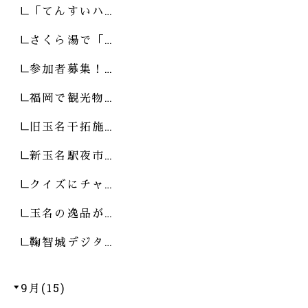
「てんすいハ…
さくら湯で「…
参加者募集！…
福岡で観光物…
旧玉名干拓施…
新玉名駅夜市…
クイズにチャ…
玉名の逸品が…
鞠智城デジタ…
9月(15)