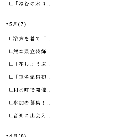
「ねむの木コ…
5月(7)
浴衣を着て「…
熊本県立装飾…
「花しょうぶ…
「玉名温泉初…
和水町で開催…
参加者募集！…
音楽に出会え…
4月(8)