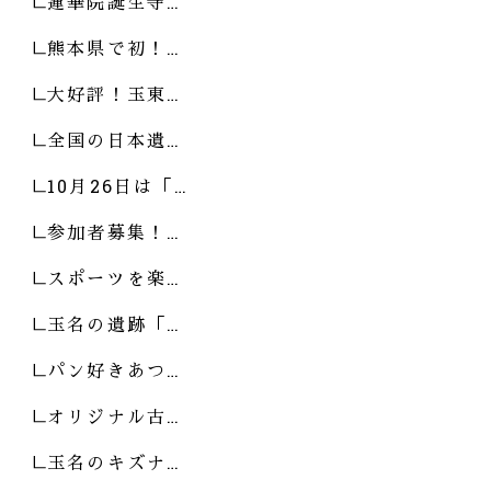
蓮華院誕生寺…
熊本県で初！…
大好評！玉東…
全国の日本遺…
10月26日は「…
参加者募集！…
スポーツを楽…
玉名の遺跡「…
パン好きあつ…
オリジナル古…
玉名のキズナ…