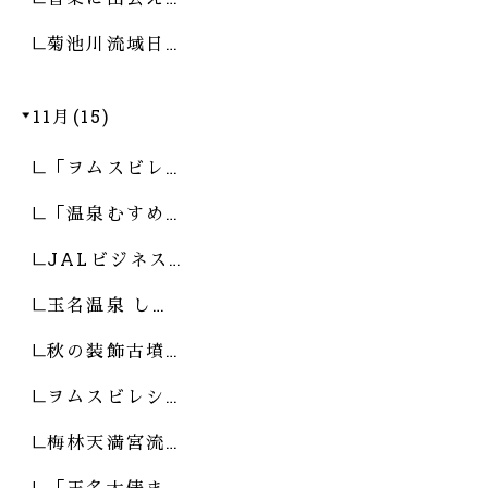
菊池川流域日…
11月(15)
「ヲムスビレ…
「温泉むすめ…
JALビジネス…
玉名温泉 し…
秋の装飾古墳…
ヲムスビレシ…
梅林天満宮流…
「玉名大俵ま…