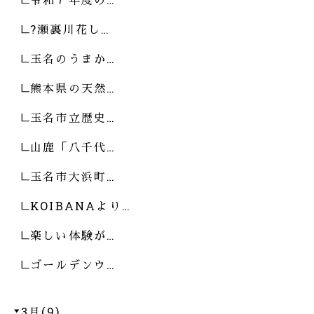
?瀬裏川花し…
玉名のうまか…
熊本県の天然…
玉名市立歴史…
山鹿「八千代…
玉名市大浜町…
KOIBANAより…
楽しい体験が…
ゴールデンウ…
3月(9)