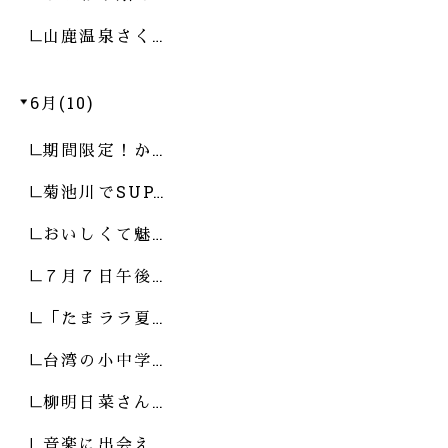
山鹿温泉さく…
6月(10)
期間限定！か…
菊池川でSUP…
おいしくて魅…
７月７日午後…
「たまララ夏…
台湾の小中学…
柳明日菜さん…
音楽に出会え…