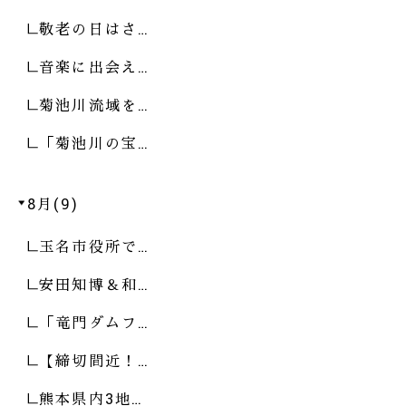
敬老の日はさ…
音楽に出会え…
菊池川流域を…
「菊池川の宝…
8月(9)
玉名市役所で…
安田知博＆和…
「竜門ダムフ…
【締切間近！…
熊本県内3地…