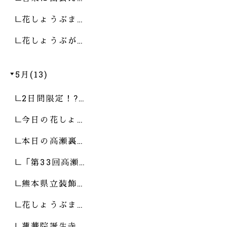
花しょうぶま…
花しょうぶが…
5月(13)
2日間限定！?…
今日の花しょ…
本日の高瀬裏…
「第33回高瀬…
熊本県立装飾…
花しょうぶま…
蓮華院誕生寺…