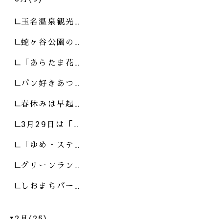
玉名温泉観光…
蛇ヶ谷公園の…
「あらたま花…
パン好きあつ…
春休みは早起…
3月29日は「…
「ゆめ・ステ…
グリーンラン…
しおまちパー…
2月(25)