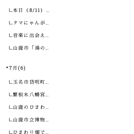
本日（8/11）…
タマにゃんが…
音楽に出会え…
山鹿市「湯の…
7月(6)
玉名市岱明町…
繁根木八幡宮…
山鹿のひまわ…
山鹿市立博物…
ひまわり畑で…