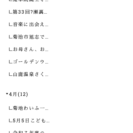
第33回?瀬裏…
音楽に出会え…
菊池市旭志で…
お母さん、お…
ゴールデンウ…
山鹿温泉さく…
4月(12)
菊地わいふ一…
5月5日こども…
令和７年度の…