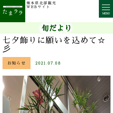
熊本県北部観光
togg
WEBサイト
navi
MENU
旬だより
七夕飾りに願いを込めて☆
彡
お知らせ
2021.07.08