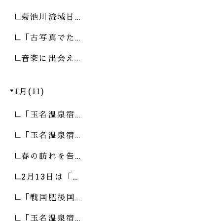
菊池川流域日…
「古写真でた…
音楽に出会え…
1月(11)
「玉名温泉宿…
「玉名温泉宿…
春の訪れを告…
2月13日は「…
「戦国肥後国…
「玉名温泉宿…