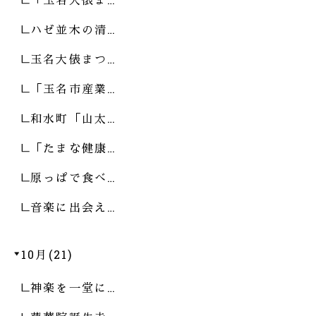
ハゼ並木の清…
玉名大俵まつ…
「玉名市産業…
和水町「山太…
「たまな健康…
原っぱで食べ…
音楽に出会え…
10月(21)
神楽を一堂に…