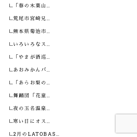
「春の木葉山…
荒尾市宮崎兄…
熊本県菊池市…
いろいろなス…
「やまが酒巡…
あおみかんパ…
「あらお梨の…
舞踊団「花童…
夜の玉名温泉…
寒い日にオス…
2月のLATOBAS…