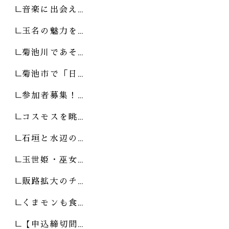
音楽に出会え…
玉名の魅力を…
菊池川であそ…
菊池市で「日…
参加者募集！…
コスモスを眺…
石垣と水辺の…
玉世姫・巫女…
販路拡大のチ…
くまモンも食…
【申込締切間…