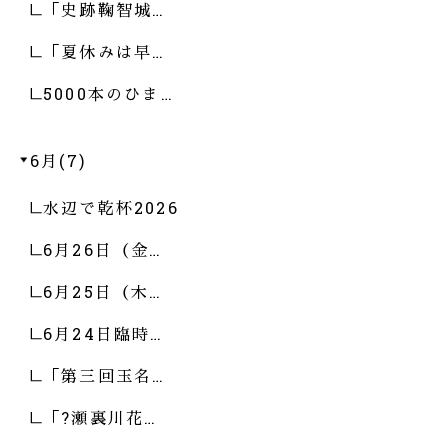
「史跡鞠智城…
「夏休みは早…
5000本のひま…
6月(7)
水辺で乾杯2026
6月26日（金…
6月25日（木…
6月24日臨時…
「第三回玉名…
「?瀬裏川花…