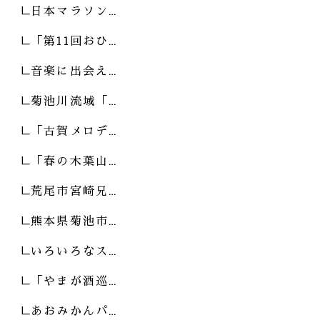
日本マラソン…
「第11回おひ…
音楽に出会え…
菊池川流域「…
「古賀メロデ…
「春の木葉山…
荒尾市宮崎兄…
熊本県菊池市…
いろいろなス…
「やまが酒巡…
あおみかんパ…