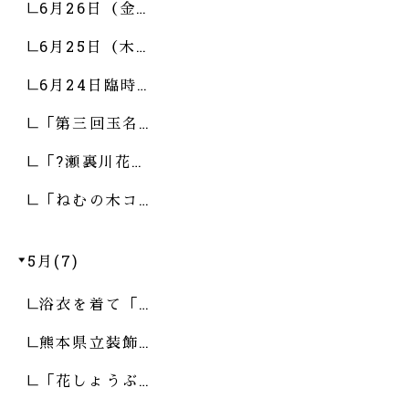
6月26日（金…
6月25日（木…
6月24日臨時…
「第三回玉名…
「?瀬裏川花…
「ねむの木コ…
5月(7)
浴衣を着て「…
熊本県立装飾…
「花しょうぶ…