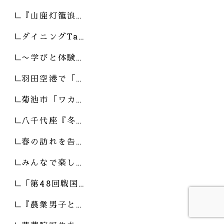
『山鹿灯籠浪…
ダイニングTa…
〜学びと体験…
羽田空港で「…
菊池市「ワカ…
八千代座『冬…
春の訪れを告…
みんなで楽し…
「第48回戦国…
『農業男子と…