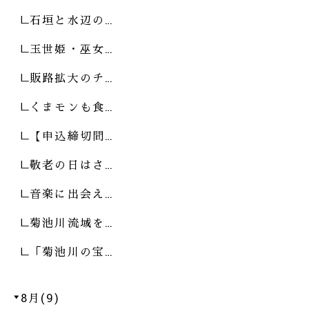
石垣と水辺の…
玉世姫・巫女…
販路拡大のチ…
くまモンも食…
【申込締切間…
敬老の日はさ…
音楽に出会え…
菊池川流域を…
「菊池川の宝…
8月(9)