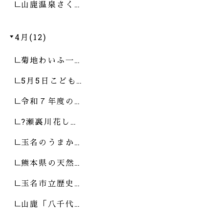
山鹿温泉さく…
4月(12)
菊地わいふ一…
5月5日こども…
令和７年度の…
?瀬裏川花し…
玉名のうまか…
熊本県の天然…
玉名市立歴史…
山鹿「八千代…