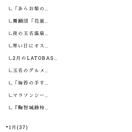
「あらお梨の…
舞踊団「花童…
夜の玉名温泉…
寒い日にオス…
2月のLATOBAS…
玉名のグルメ…
「海苔の手す…
マラソンシー…
『鞠智城跡特…
1月(37)