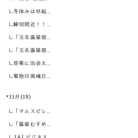
冬休みは早起…
締切間近！！…
「玉名温泉宿…
「玉名温泉宿…
音楽に出会え…
菊池川流域日…
11月(15)
「ヲムスビレ…
「温泉むすめ…
JALビジネス…