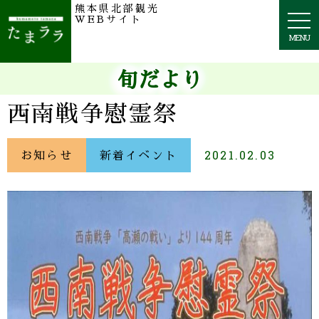
熊本県北部観光
togg
WEBサイト
navi
MENU
旬だより
西南戦争慰霊祭
お知らせ
新着イベント
2021.02.03