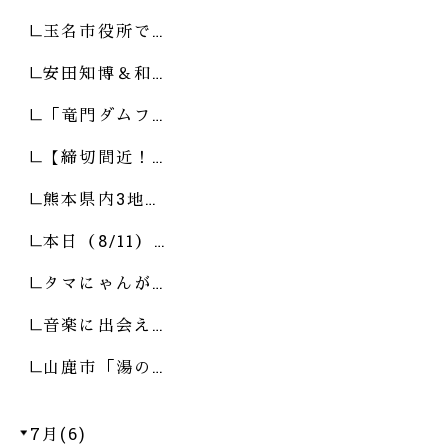
玉名市役所で…
安田知博＆和…
「竜門ダムフ…
【締切間近！…
熊本県内3地…
本日（8/11）…
タマにゃんが…
音楽に出会え…
山鹿市「湯の…
7月(6)