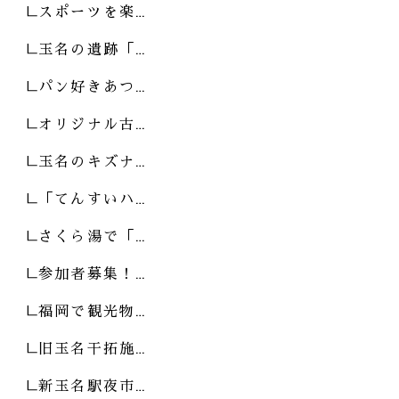
スポーツを楽…
玉名の遺跡「…
パン好きあつ…
オリジナル古…
玉名のキズナ…
「てんすいハ…
さくら湯で「…
参加者募集！…
福岡で観光物…
旧玉名干拓施…
新玉名駅夜市…