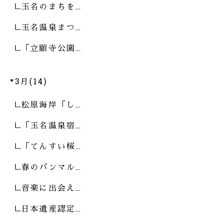
玉名のまちを…
玉名温泉まつ…
「立願寺公園…
3月(14)
松原海岸「し…
「玉名温泉宿…
「てんすい桜…
春のパンマル…
音楽に出会え…
日本遺産認定…