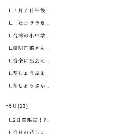
７月７日午後…
「たまララ夏…
台湾の小中学…
柳明日菜さん…
音楽に出会え…
花しょうぶま…
花しょうぶが…
5月(13)
2日間限定！?…
今日の花しょ…