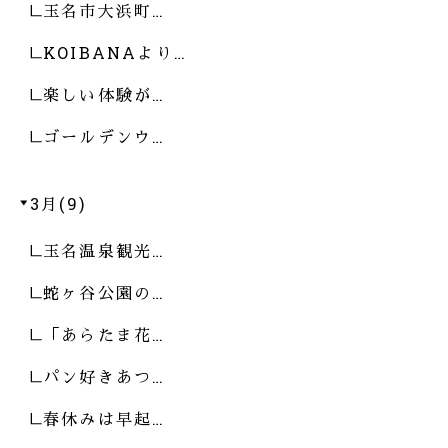
玉名市大浜町…
KOIBANAより…
楽しい体験が…
ゴールデンウ…
3月(9)
玉名温泉観光…
蛇ヶ谷公園の…
「あらたま花…
パン好きあつ…
春休みは早起…