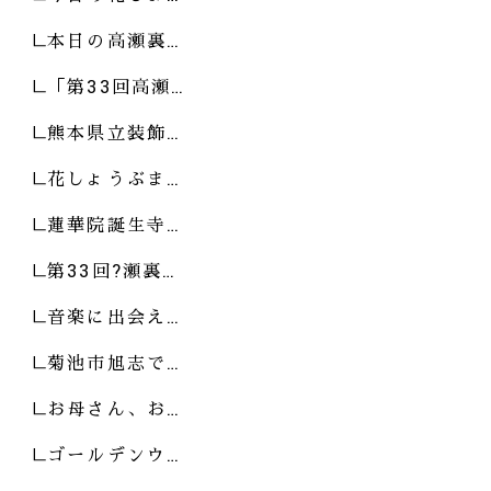
本日の高瀬裏…
「第33回高瀬…
熊本県立装飾…
花しょうぶま…
蓮華院誕生寺…
第33回?瀬裏…
音楽に出会え…
菊池市旭志で…
お母さん、お…
ゴールデンウ…