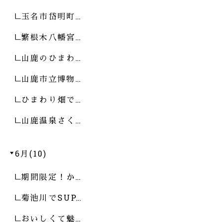
玉名市岱明町…
繁根木八幡宮…
山鹿のひまわ…
山鹿市立博物…
ひまわり畑で…
山鹿温泉さく…
6月(10)
期間限定！か…
菊池川でSUP…
おいしくて魅…