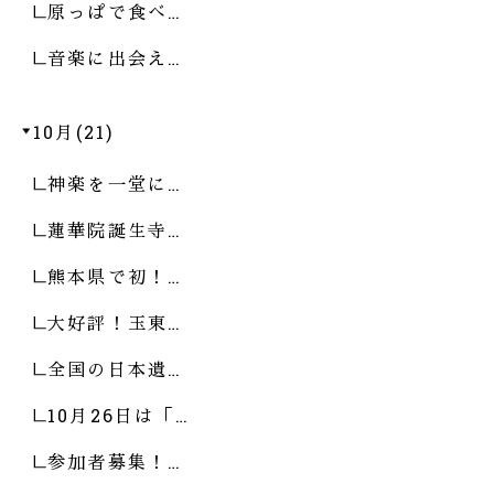
原っぱで食べ…
音楽に出会え…
10月(21)
神楽を一堂に…
蓮華院誕生寺…
熊本県で初！…
大好評！玉東…
全国の日本遺…
10月26日は「…
参加者募集！…