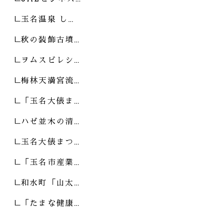
玉名温泉 し…
秋の装飾古墳…
ヲムスビレシ…
梅林天満宮流…
「玉名大俵ま…
ハゼ並木の清…
玉名大俵まつ…
「玉名市産業…
和水町「山太…
「たまな健康…