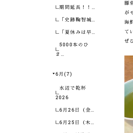
豚
期間延長！！…
が
「史跡鞠智城…
海
「夏休みは早…
て
ぜ
5000本のひ
ま…
6月(7)
水辺で乾杯
2026
6月26日（金…
6月25日（木…