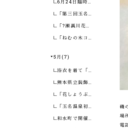
6月24日臨時…
「第三回玉名…
「?瀬裏川花…
「ねむの木コ…
5月(7)
浴衣を着て「…
熊本県立装飾…
「花しょうぶ…
「玉名温泉初…
磯
場
和水町で開催…
電話