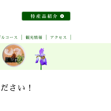
デルコース
観光情報
アクセス
「今
ま
菊
自
歴
温
体
宿
飲
物
特
昔
る
池
然・
史・
泉
験・
泊
食
産
産
『水
ご
川
景
文
レ
施
店
館
品
稲』
と
流
観
化
ジ
設
紹
物
玉
域
ャ
介
語」
名
「足
ー
探
「感
湯」
訪
幸」
め
ください！
コ
よ
ぐ
ー
く
り
ス
ば
り
コ