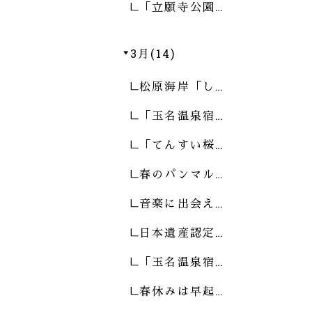
「立願寺公園…
3月(14)
松原海岸「し…
「玉名温泉宿…
「てんすい桜…
春のパンマル…
音楽に出会え…
日本遺産認定…
「玉名温泉宿…
春休みは早起…