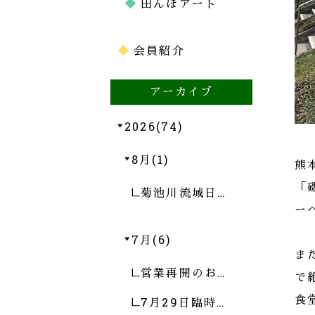
田んぼアート
会員紹介
アーカイブ
2026(74)
8月(1)
熊
「
菊池川流域日…
ー
7月(6)
ま
営業再開のお…
で
7月29日臨時…
食