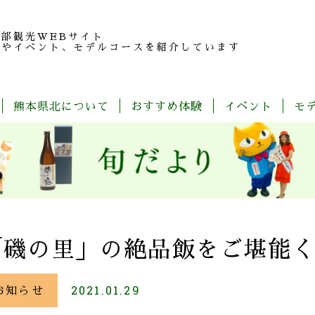
北部観光
WEBサイト
報やイベント、モデルコースを紹介しています
熊本県北について
おすすめ体験
イベント
モ
玉
旬
モ
特
春
夏
秋
冬
名
だ
デ
産
の
よ
ル
品
魅
り
コ
紹
力
ー
介
ス
一
覧
「磯の里」の絶品飯をご堪能
お知らせ
2021.01.29