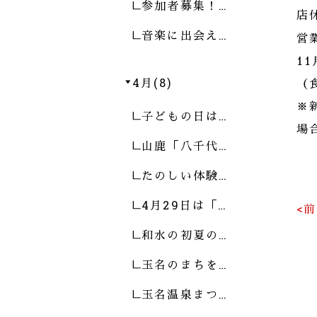
参加者募集！…
店
音楽に出会え…
営
1
4月(8)
（
※
子どもの日は…
場
山鹿「八千代…
たのしい体験…
4月29日は「…
<
和水の初夏の…
玉名のまちを…
玉名温泉まつ…