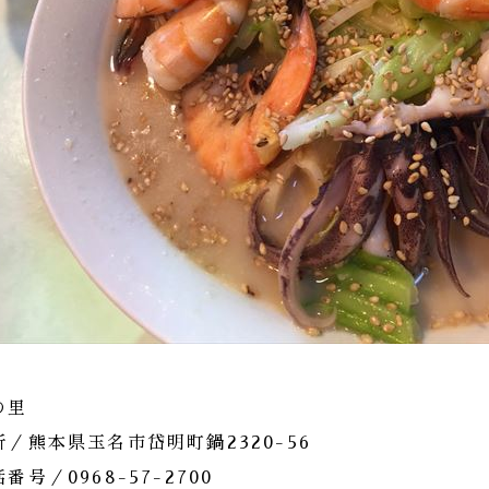
の里
所／熊本県玉名市岱明町鍋2320-56
番号／0968-57-2700