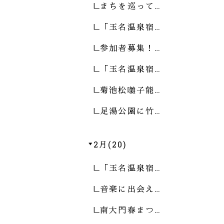
まちを巡って…
「玉名温泉宿…
参加者募集！…
「玉名温泉宿…
菊池松囃子能…
足湯公園に竹…
2月(20)
「玉名温泉宿…
音楽に出会え…
南大門春まつ…