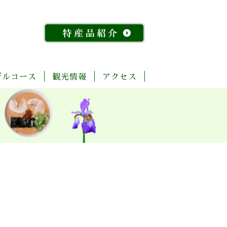
デルコース
観光情報
アクセス
「今
ま
菊
自
歴
温
体
宿
飲
物
特
昔
る
池
然・
史・
泉
験・
泊
食
産
産
『水
ご
川
景
文
レ
施
店
館
品
稲』
と
流
観
化
ジ
設
紹
物
玉
域
ャ
介
語」
名
「足
ー
探
「感
湯」
訪
幸」
め
コ
よ
ぐ
ー
く
り
ス
ば
り
コ