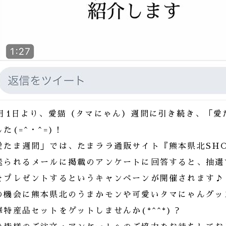
0月1日より、愛猫（タマにゃん）週間に引き続き、「
た(=^・^=)！
愛たま週間」では、たまララ通販サイト『熊本県北SH
送られるメールに掲載のアンケートに回答すると、抽選で1
をプレゼントするというキャンペーンが開催されます♪
の機会に熊本県北のうまかモンや可愛いタマにゃんグッ
華特産品セットをゲットしませんか(*^^*)？