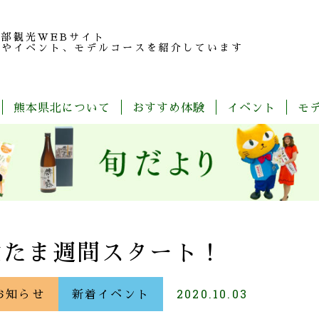
北部観光
WEBサイト
報やイベント、モデルコースを紹介しています
熊本県北について
おすすめ体験
イベント
モ
玉
旬
モ
特
春
夏
秋
冬
名
だ
デ
産
の
よ
ル
品
魅
り
コ
紹
力
ー
介
ス
一
覧
愛たま週間スタート！
お知らせ
新着イベント
2020.10.03