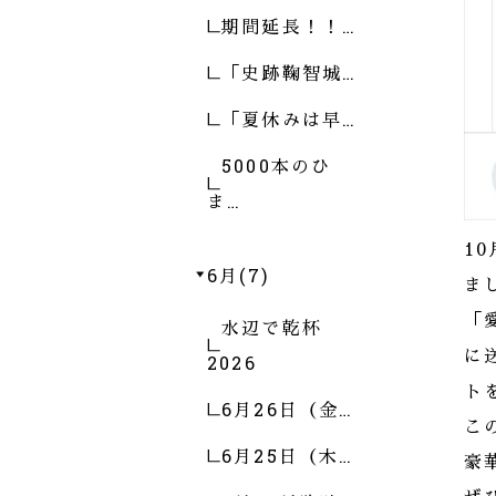
期間延長！！…
「史跡鞠智城…
「夏休みは早…
5000本のひ
ま…
1
6月(7)
まし
「
水辺で乾杯
に
2026
ト
6月26日（金…
こ
6月25日（木…
豪