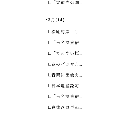
「立願寺公園…
3月(14)
松原海岸「し…
「玉名温泉宿…
「てんすい桜…
春のパンマル…
音楽に出会え…
日本遺産認定…
「玉名温泉宿…
春休みは早起…