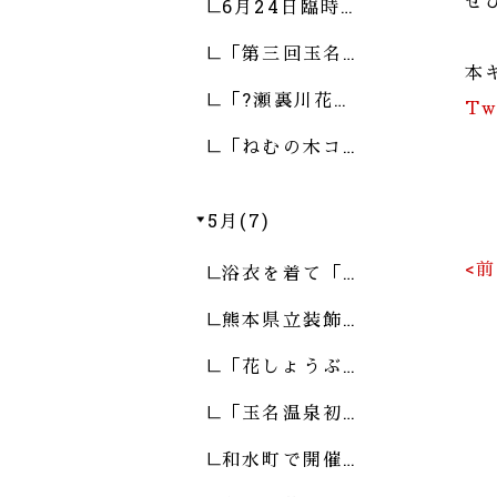
ぜ
6月24日臨時…
「第三回玉名…
本
「?瀬裏川花…
Tw
「ねむの木コ…
5月(7)
<
浴衣を着て「…
熊本県立装飾…
「花しょうぶ…
「玉名温泉初…
和水町で開催…