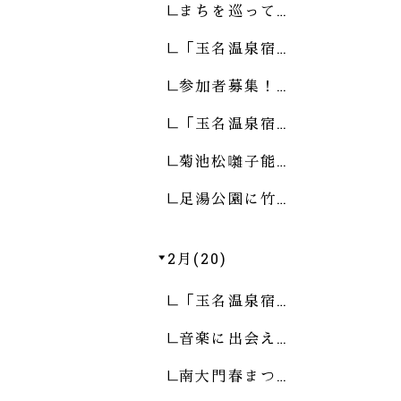
まちを巡って…
「玉名温泉宿…
参加者募集！…
「玉名温泉宿…
菊池松囃子能…
足湯公園に竹…
2月(20)
「玉名温泉宿…
音楽に出会え…
南大門春まつ…