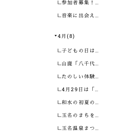
参加者募集！…
音楽に出会え…
4月(8)
子どもの日は…
山鹿「八千代…
たのしい体験…
4月29日は「…
和水の初夏の…
玉名のまちを…
玉名温泉まつ…