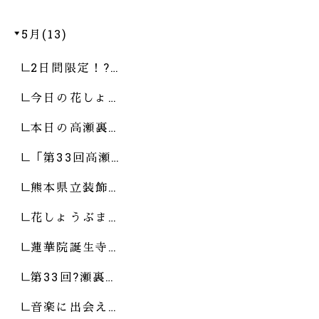
5月(13)
2日間限定！?…
今日の花しょ…
本日の高瀬裏…
「第33回高瀬…
熊本県立装飾…
花しょうぶま…
蓮華院誕生寺…
第33回?瀬裏…
音楽に出会え…