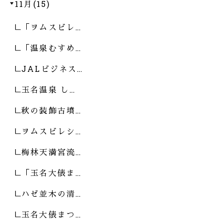
11月(15)
「ヲムスビレ…
「温泉むすめ…
JALビジネス…
玉名温泉 し…
秋の装飾古墳…
ヲムスビレシ…
梅林天満宮流…
「玉名大俵ま…
ハゼ並木の清…
玉名大俵まつ…