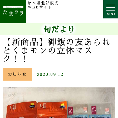
熊本県北部観光
togg
WEBサイト
navi
MENU
旬だより
【新商品】御飯の友あられ
とくまモンの立体マス
ク！！
お知らせ
2020.09.12