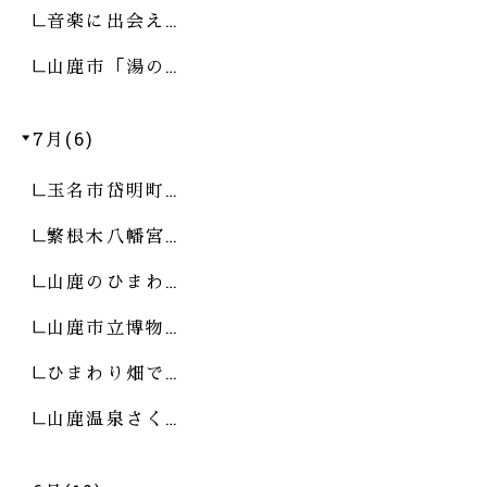
音楽に出会え…
山鹿市「湯の…
7月(6)
玉名市岱明町…
繁根木八幡宮…
山鹿のひまわ…
山鹿市立博物…
ひまわり畑で…
山鹿温泉さく…