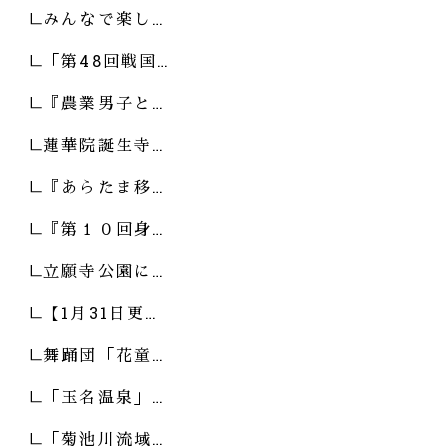
みんなで楽し…
「第48回戦国…
『農業男子と…
蓮華院誕生寺…
『あらたま移…
『第１０回身…
立願寺公園に…
【1月31日更…
舞踊団「花童…
「玉名温泉」…
「菊池川流域…