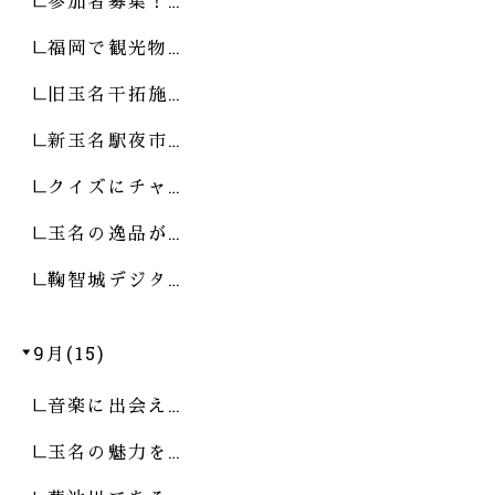
参加者募集！…
福岡で観光物…
旧玉名干拓施…
新玉名駅夜市…
クイズにチャ…
玉名の逸品が…
鞠智城デジタ…
9月(15)
音楽に出会え…
玉名の魅力を…