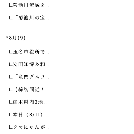
菊池川流域を…
「菊池川の宝…
8月(9)
玉名市役所で…
安田知博＆和…
「竜門ダムフ…
【締切間近！…
熊本県内3地…
本日（8/11）…
タマにゃんが…