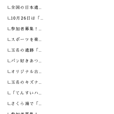
全国の日本遺…
10月26日は「…
参加者募集！…
スポーツを楽…
玉名の遺跡「…
パン好きあつ…
オリジナル古…
玉名のキズナ…
「てんすいハ…
さくら湯で「…