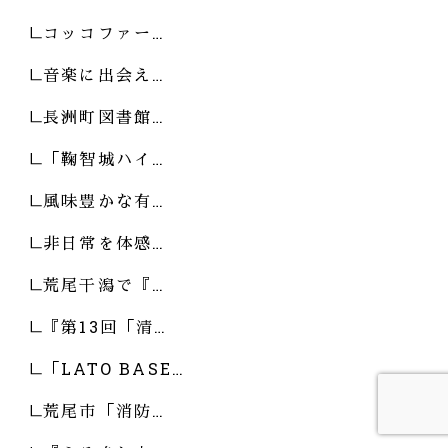
コッコファー…
音楽に出会え…
長洲町図書館…
「鞠智城ハイ…
風味豊かな有…
非日常を体感…
荒尾干潟で『…
『第13回「清…
「LATO BASE…
荒尾市「消防…