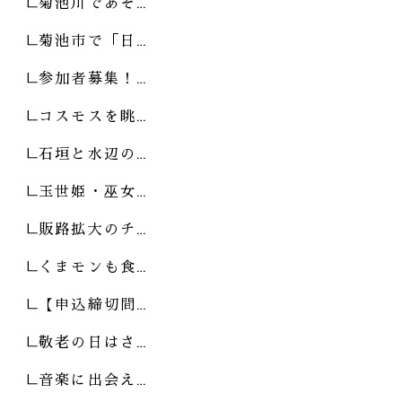
菊池川であそ…
菊池市で「日…
参加者募集！…
コスモスを眺…
石垣と水辺の…
玉世姫・巫女…
販路拡大のチ…
くまモンも食…
【申込締切間…
敬老の日はさ…
音楽に出会え…