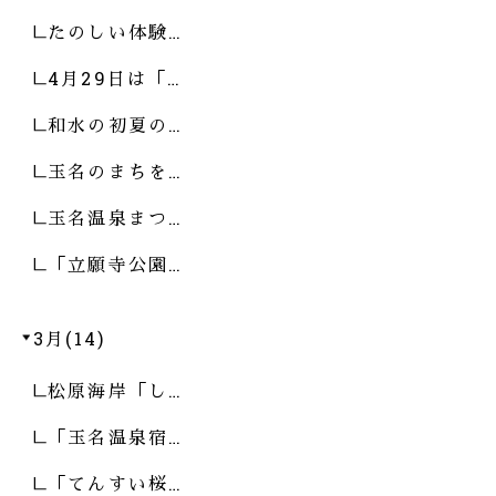
たのしい体験…
4月29日は「…
和水の初夏の…
玉名のまちを…
玉名温泉まつ…
「立願寺公園…
3月(14)
松原海岸「し…
「玉名温泉宿…
「てんすい桜…