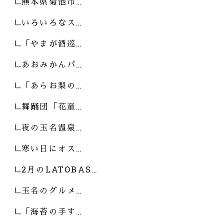
熊本県菊池市…
いろいろなス…
「やまが酒巡…
あおみかんパ…
「あらお梨の…
舞踊団「花童…
夜の玉名温泉…
寒い日にオス…
2月のLATOBAS…
玉名のグルメ…
「海苔の手す…