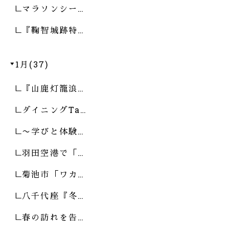
マラソンシー…
『鞠智城跡特…
1月(37)
『山鹿灯籠浪…
ダイニングTa…
〜学びと体験…
羽田空港で「…
菊池市「ワカ…
八千代座『冬…
春の訪れを告…