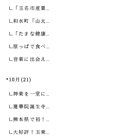
「玉名市産業…
和水町「山太…
「たまな健康…
原っぱで食べ…
音楽に出会え…
10月(21)
神楽を一堂に…
蓮華院誕生寺…
熊本県で初！…
大好評！玉東…