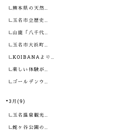
熊本県の天然…
玉名市立歴史…
山鹿「八千代…
玉名市大浜町…
KOIBANAより…
楽しい体験が…
ゴールデンウ…
3月(9)
玉名温泉観光…
蛇ヶ谷公園の…