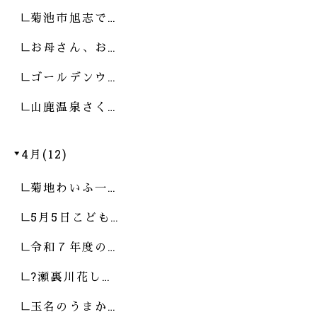
菊池市旭志で…
お母さん、お…
ゴールデンウ…
山鹿温泉さく…
4月(12)
菊地わいふ一…
5月5日こども…
令和７年度の…
?瀬裏川花し…
玉名のうまか…