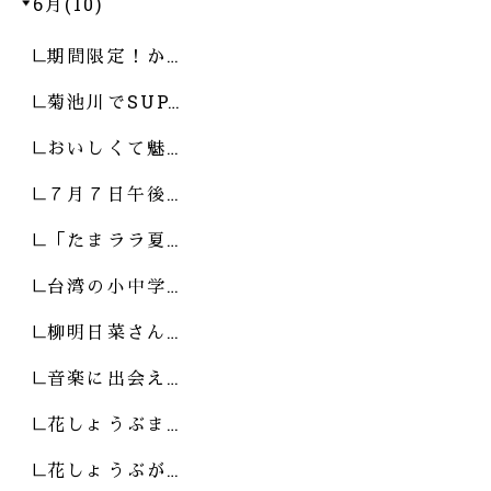
6月(10)
期間限定！か…
菊池川でSUP…
おいしくて魅…
７月７日午後…
「たまララ夏…
台湾の小中学…
柳明日菜さん…
音楽に出会え…
花しょうぶま…
花しょうぶが…