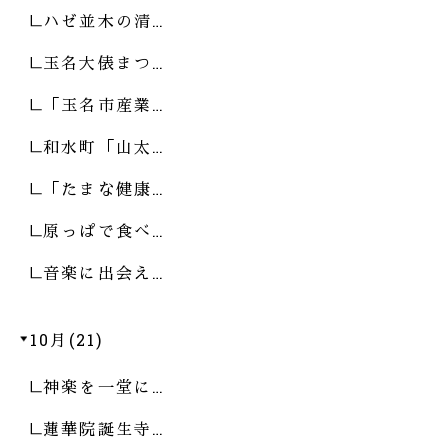
ハゼ並木の清…
玉名大俵まつ…
「玉名市産業…
和水町「山太…
「たまな健康…
原っぱで食べ…
音楽に出会え…
10月(21)
神楽を一堂に…
蓮華院誕生寺…