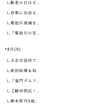
敬老の日はさ…
音楽に出会え…
菊池川流域を…
「菊池川の宝…
8月(9)
玉名市役所で…
安田知博＆和…
「竜門ダムフ…
【締切間近！…
熊本県内3地…