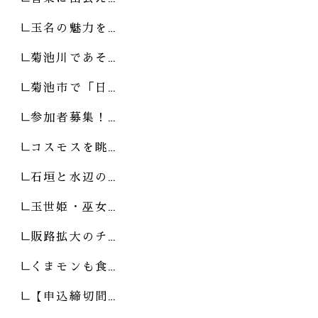
玉名の魅力を…
菊池川であそ…
菊池市で「日…
参加者募集！…
コスモスを眺…
石垣と水辺の…
玉世姫・巫女…
販路拡大のチ…
くまモンも食…
【申込締切間…