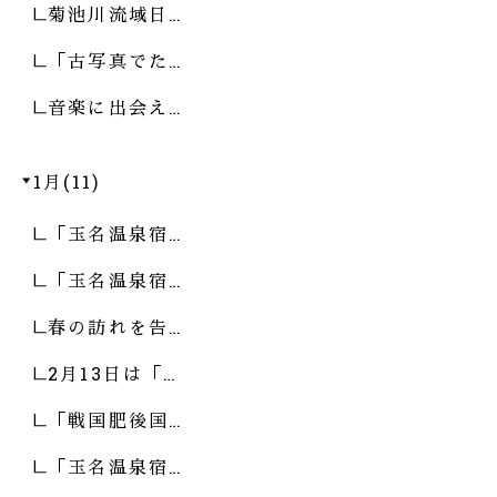
菊池川流域日…
「古写真でた…
音楽に出会え…
1月(11)
「玉名温泉宿…
「玉名温泉宿…
春の訪れを告…
2月13日は「…
「戦国肥後国…
「玉名温泉宿…