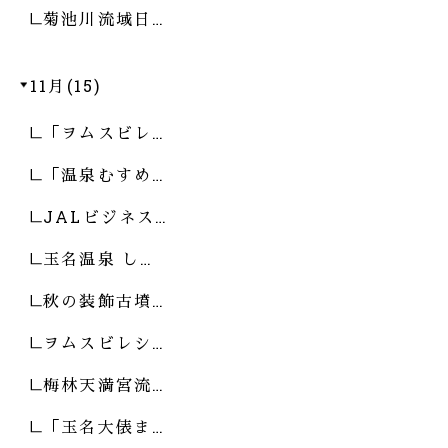
菊池川流域日…
11月(15)
「ヲムスビレ…
「温泉むすめ…
JALビジネス…
玉名温泉 し…
秋の装飾古墳…
ヲムスビレシ…
梅林天満宮流…
「玉名大俵ま…