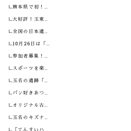
熊本県で初！…
大好評！玉東…
全国の日本遺…
10月26日は「…
参加者募集！…
スポーツを楽…
玉名の遺跡「…
パン好きあつ…
オリジナル古…
玉名のキズナ…
「てんすいハ…