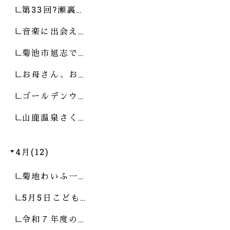
第33回?瀬裏…
音楽に出会え…
菊池市旭志で…
お母さん、お…
ゴールデンウ…
山鹿温泉さく…
4月(12)
菊地わいふ一…
5月5日こども…
令和７年度の…