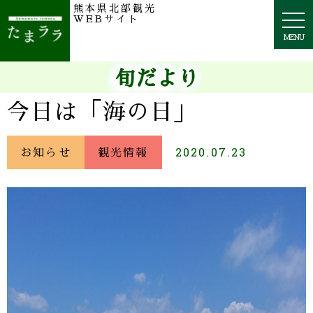
熊本県北部観光
togg
WEBサイト
navi
MENU
旬だより
今日は「海の日」
お知らせ
観光情報
2020.07.23