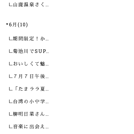
山鹿温泉さく…
6月(10)
期間限定！か…
菊池川でSUP…
おいしくて魅…
７月７日午後…
「たまララ夏…
台湾の小中学…
柳明日菜さん…
音楽に出会え…