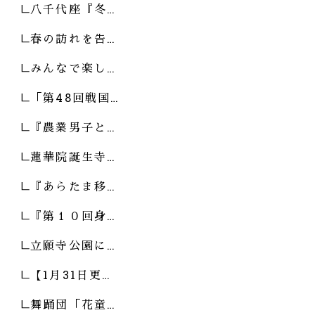
八千代座『冬…
春の訪れを告…
みんなで楽し…
「第48回戦国…
『農業男子と…
蓮華院誕生寺…
『あらたま移…
『第１０回身…
立願寺公園に…
【1月31日更…
舞踊団「花童…