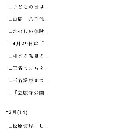
子どもの日は…
山鹿「八千代…
たのしい体験…
4月29日は「…
和水の初夏の…
玉名のまちを…
玉名温泉まつ…
「立願寺公園…
3月(14)
松原海岸「し…