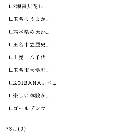
?瀬裏川花し…
玉名のうまか…
熊本県の天然…
玉名市立歴史…
山鹿「八千代…
玉名市大浜町…
KOIBANAより…
楽しい体験が…
ゴールデンウ…
3月(9)