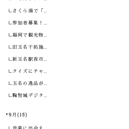
さくら湯で「…
参加者募集！…
福岡で観光物…
旧玉名干拓施…
新玉名駅夜市…
クイズにチャ…
玉名の逸品が…
鞠智城デジタ…
9月(15)
音楽に出会え…