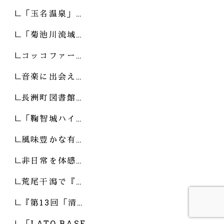
「玉名温泉」…
「菊池川流域…
コッコファー…
音楽に出会え…
長洲町図書館…
「鞠智城ハイ…
風味豊かな有…
非日常を体感…
荒尾干潟で『…
『第13回「清…
「LATO BASE…