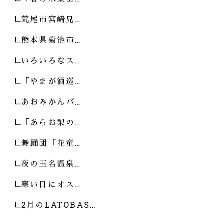
荒尾市宮崎兄…
熊本県菊池市…
いろいろなス…
「やまが酒巡…
あおみかんパ…
「あらお梨の…
舞踊団「花童…
夜の玉名温泉…
寒い日にオス…
2月のLATOBAS…