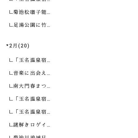
菊池松囃子能…
足湯公園に竹…
2月(20)
「玉名温泉宿…
音楽に出会え…
南大門春まつ…
「玉名温泉宿…
「玉名温泉宿…
謎解きロゲイ…
菊池川流域日…