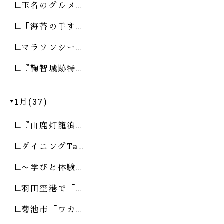
玉名のグルメ…
「海苔の手す…
マラソンシー…
『鞠智城跡特…
1月(37)
『山鹿灯籠浪…
ダイニングTa…
〜学びと体験…
羽田空港で「…
菊池市「ワカ…