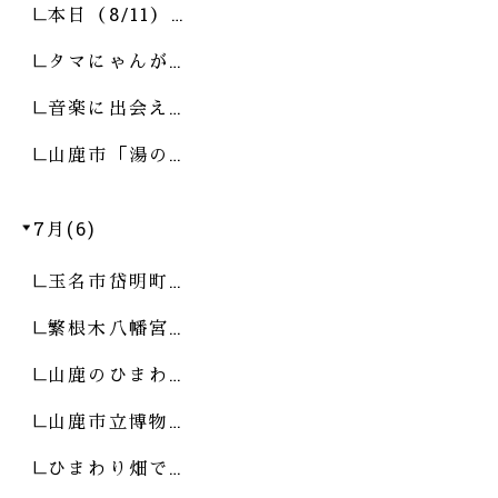
本日（8/11）…
タマにゃんが…
音楽に出会え…
山鹿市「湯の…
7月(6)
玉名市岱明町…
繁根木八幡宮…
山鹿のひまわ…
山鹿市立博物…
ひまわり畑で…