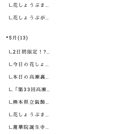
花しょうぶま…
花しょうぶが…
5月(13)
2日間限定！?…
今日の花しょ…
本日の高瀬裏…
「第33回高瀬…
熊本県立装飾…
花しょうぶま…
蓮華院誕生寺…