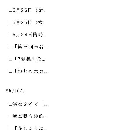
6月26日（金…
6月25日（木…
6月24日臨時…
「第三回玉名…
「?瀬裏川花…
「ねむの木コ…
5月(7)
浴衣を着て「…
熊本県立装飾…
「花しょうぶ…