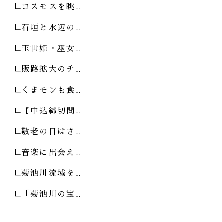
コスモスを眺…
石垣と水辺の…
玉世姫・巫女…
販路拡大のチ…
くまモンも食…
【申込締切間…
敬老の日はさ…
音楽に出会え…
菊池川流域を…
「菊池川の宝…