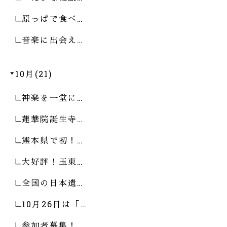
原っぱで食べ…
音楽に出会え…
10月(21)
神楽を一堂に…
蓮華院誕生寺…
熊本県で初！…
大好評！玉東…
全国の日本遺…
10月26日は「…
参加者募集！…