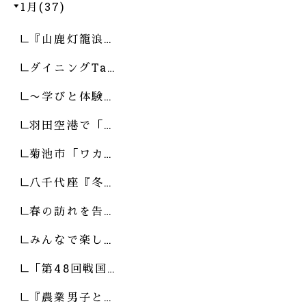
1月(37)
『山鹿灯籠浪…
ダイニングTa…
〜学びと体験…
羽田空港で「…
菊池市「ワカ…
八千代座『冬…
春の訪れを告…
みんなで楽し…
「第48回戦国…
『農業男子と…