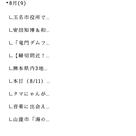
8月(9)
玉名市役所で…
安田知博＆和…
「竜門ダムフ…
【締切間近！…
熊本県内3地…
本日（8/11）…
タマにゃんが…
音楽に出会え…
山鹿市「湯の…