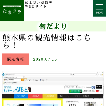
熊本県北部観光
togg
WEBサイト
navi
MENU
旬だより
熊本県の観光情報はこち
ら！
観光情報
2020.07.16