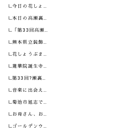
今日の花しょ…
本日の高瀬裏…
「第33回高瀬…
熊本県立装飾…
花しょうぶま…
蓮華院誕生寺…
第33回?瀬裏…
音楽に出会え…
菊池市旭志で…
お母さん、お…
ゴールデンウ…