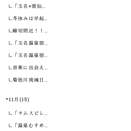
「玉名×雲仙…
冬休みは早起…
締切間近！！…
「玉名温泉宿…
「玉名温泉宿…
音楽に出会え…
菊池川流域日…
11月(15)
「ヲムスビレ…
「温泉むすめ…