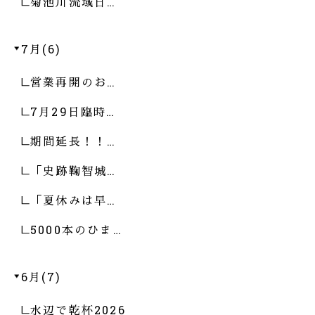
菊池川流域日…
7月(6)
営業再開のお…
7月29日臨時…
期間延長！！…
「史跡鞠智城…
「夏休みは早…
5000本のひま…
6月(7)
水辺で乾杯2026