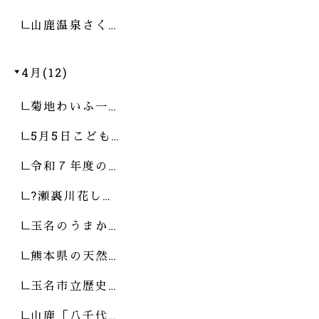
山鹿温泉さく…
4月(12)
菊地わいふ一…
5月5日こども…
令和７年度の…
?瀬裏川花し…
玉名のうまか…
熊本県の天然…
玉名市立歴史…
山鹿「八千代…