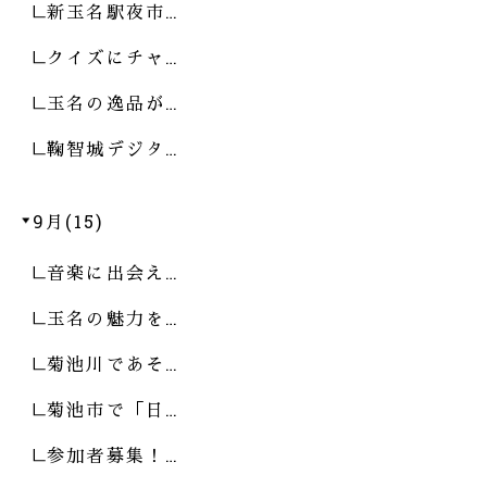
新玉名駅夜市…
クイズにチャ…
玉名の逸品が…
鞠智城デジタ…
9月(15)
音楽に出会え…
玉名の魅力を…
菊池川であそ…
菊池市で「日…
参加者募集！…