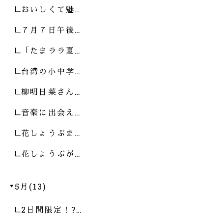
おいしくて魅…
７月７日午後…
「たまララ夏…
台湾の小中学…
柳明日菜さん…
音楽に出会え…
花しょうぶま…
花しょうぶが…
5月(13)
2日間限定！?…