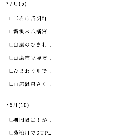
7月(6)
玉名市岱明町…
繁根木八幡宮…
山鹿のひまわ…
山鹿市立博物…
ひまわり畑で…
山鹿温泉さく…
6月(10)
期間限定！か…
菊池川でSUP…