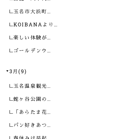
玉名市大浜町…
KOIBANAより…
楽しい体験が…
ゴールデンウ…
3月(9)
玉名温泉観光…
蛇ヶ谷公園の…
「あらたま花…
パン好きあつ…
春休みは早起…