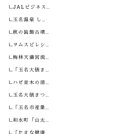
JALビジネス…
玉名温泉 し…
秋の装飾古墳…
ヲムスビレシ…
梅林天満宮流…
「玉名大俵ま…
ハゼ並木の清…
玉名大俵まつ…
「玉名市産業…
和水町「山太…
「たまな健康…