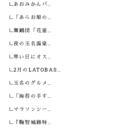
あおみかんパ…
「あらお梨の…
舞踊団「花童…
夜の玉名温泉…
寒い日にオス…
2月のLATOBAS…
玉名のグルメ…
「海苔の手す…
マラソンシー…
『鞠智城跡特…