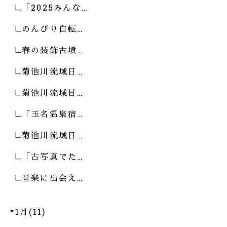
「2025みんな…
のんびり自転…
春の装飾古墳…
菊池川流域日…
菊池川流域日…
「玉名温泉宿…
菊池川流域日…
「古写真でた…
音楽に出会え…
1月(11)