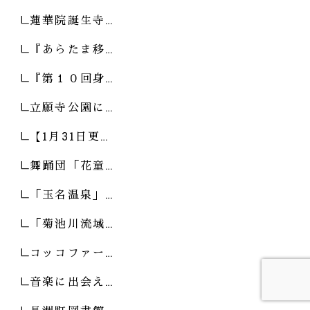
蓮華院誕生寺…
『あらたま移…
『第１０回身…
立願寺公園に…
【1月31日更…
舞踊団「花童…
「玉名温泉」…
「菊池川流域…
コッコファー…
音楽に出会え…