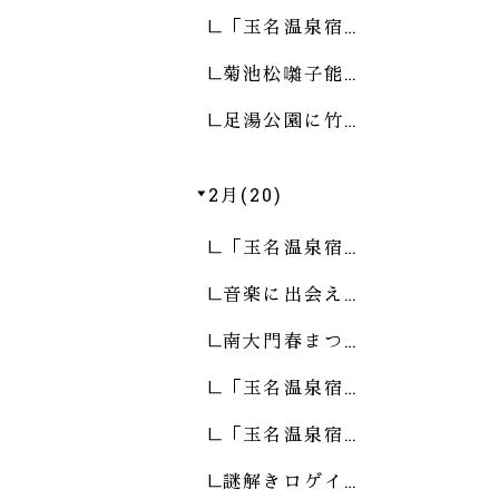
「玉名温泉宿…
菊池松囃子能…
足湯公園に竹…
2月(20)
「玉名温泉宿…
音楽に出会え…
南大門春まつ…
「玉名温泉宿…
「玉名温泉宿…
謎解きロゲイ…