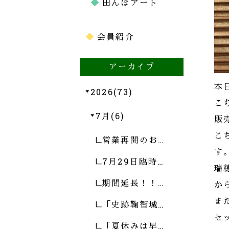
田んぼアート
会員紹介
アーカイブ
本
2026(73)
こ
7月(6)
販
こ
営業再開のお…
す
7月29日臨時…
瑞
期間延長！！…
か
ま
「史跡鞠智城…
セ
「夏休みは早…