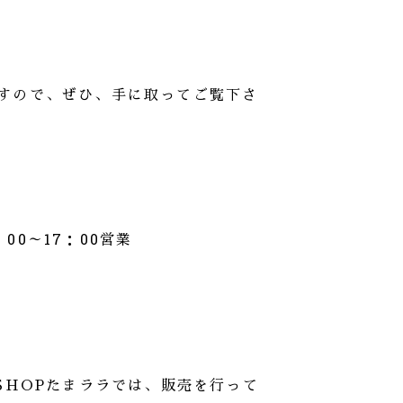
)
すので、ぜひ、手に取ってご覧下さ
00
17
00
：
～
：
営業
SHOPたまララでは、販売を行って