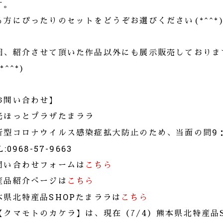
す。
る方にぴったりのセットをどうぞお選びください(*^^*
回、紹介させて頂いた作品以外にも展示販売しておりま
*^^*)
お問い合わせ】
光ほっとプラザたまララ
9
新型コロナウイルス感染症拡大防止のため、当面の間
L:0968-57-9663
問い合わせフォームは
こちら
産品紹介ぺージは
こちら
SHOP
本県北特産品
たまララは
こちら
【クマモトのカケラ】は、現在（7/4）熊本県北特産品