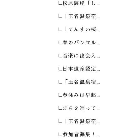
松原海岸「し…
「玉名温泉宿…
「てんすい桜…
春のパンマル…
音楽に出会え…
日本遺産認定…
「玉名温泉宿…
春休みは早起…
まちを巡って…
「玉名温泉宿…
参加者募集！…