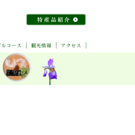
デルコース
観光情報
アクセス
「今
ま
菊
自
歴
温
体
宿
飲
物
特
昔
る
池
然・
史・
泉
験・
泊
食
産
産
『水
ご
川
景
文
レ
施
店
館
品
稲』
と
流
観
化
ジ
設
紹
物
玉
域
ャ
介
語」
名
「足
ー
探
「感
湯」
訪
幸」
め
コ
よ
ぐ
ー
く
り
ス
ば
り
コ