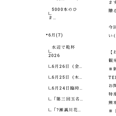
ま
5000本のひ
贈
ま…
今
6月(7)
い(
水辺で乾杯
【
2026
観
6月26日（金…
※
6月25日（木…
TE
お
6月24日臨時…
特
「第三回玉名…
熊
「?瀬裏川花…
※