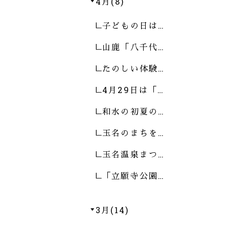
4月(8)
子どもの日は…
山鹿「八千代…
たのしい体験…
4月29日は「…
和水の初夏の…
玉名のまちを…
玉名温泉まつ…
「立願寺公園…
3月(14)