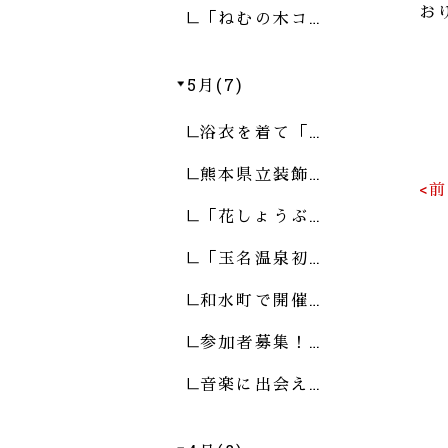
お
「ねむの木コ…
5月(7)
浴衣を着て「…
熊本県立装飾…
<
「花しょうぶ…
「玉名温泉初…
和水町で開催…
参加者募集！…
音楽に出会え…