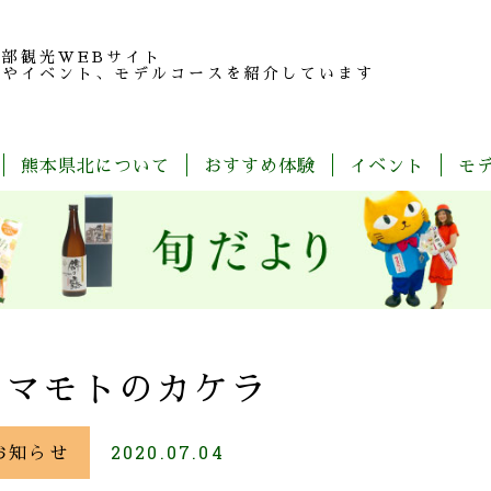
北部観光
WEBサイト
報やイベント、モデルコースを紹介しています
熊本県北について
おすすめ体験
イベント
モ
玉
旬
モ
特
春
夏
秋
冬
名
だ
デ
産
の
よ
ル
品
魅
り
コ
紹
力
ー
介
ス
一
覧
クマモトのカケラ
お知らせ
2020.07.04