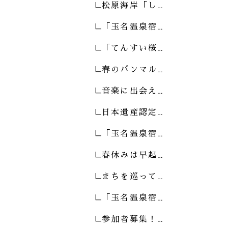
松原海岸「し…
「玉名温泉宿…
「てんすい桜…
春のパンマル…
音楽に出会え…
日本遺産認定…
「玉名温泉宿…
春休みは早起…
まちを巡って…
「玉名温泉宿…
参加者募集！…