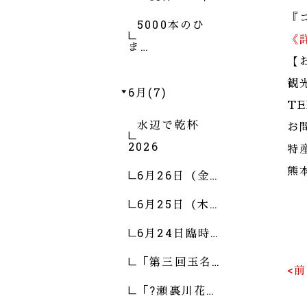
『
5000本のひ
《
ま…
【
観
6月(7)
TE
水辺で乾杯
お
2026
特
熊
6月26日（金…
6月25日（木…
6月24日臨時…
「第三回玉名…
<
「?瀬裏川花…