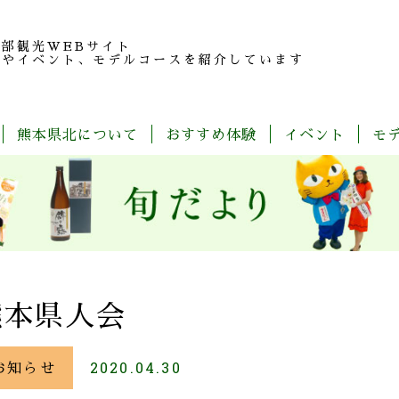
北部観光
WEBサイト
報やイベント、モデルコースを紹介しています
熊本県北について
おすすめ体験
イベント
モ
玉
旬
モ
特
春
夏
秋
冬
名
だ
デ
産
の
よ
ル
品
魅
り
コ
紹
力
ー
介
ス
一
覧
熊本県人会
お知らせ
2020.04.30