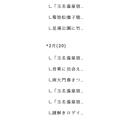
「玉名温泉宿…
菊池松囃子能…
足湯公園に竹…
2月(20)
「玉名温泉宿…
音楽に出会え…
南大門春まつ…
「玉名温泉宿…
「玉名温泉宿…
謎解きロゲイ…