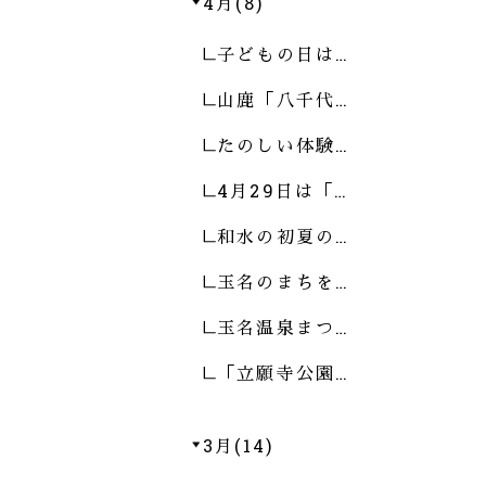
4月(8)
子どもの日は…
山鹿「八千代…
たのしい体験…
4月29日は「…
和水の初夏の…
玉名のまちを…
玉名温泉まつ…
「立願寺公園…
3月(14)