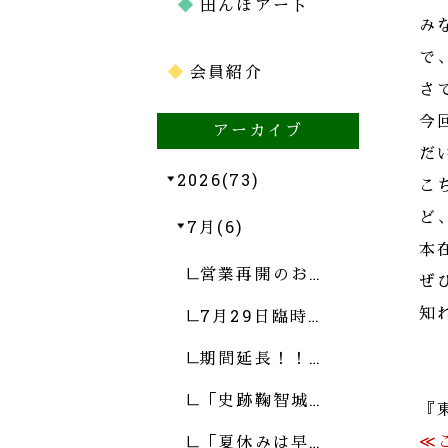
田んぼアート
み
で
会員紹介
さ
今
アーカイブ
だ
2026(73)
こ
ど
7月(6)
本
営業再開のお…
ぜ
7月29日臨時…
知れ
期間延長！！…
「史跡鞠智城…
『
「夏休みは早…
≪