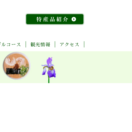
デルコース
観光情報
アクセス
「今
ま
菊
自
歴
温
体
宿
飲
物
特
昔
る
池
然・
史・
泉
験・
泊
食
産
産
『水
ご
川
景
文
レ
施
店
館
品
稲』
と
流
観
化
ジ
設
紹
物
玉
域
ャ
介
語」
名
「足
ー
探
「感
湯」
訪
幸」
め
コ
よ
ぐ
ー
く
り
ス
ば
り
コ