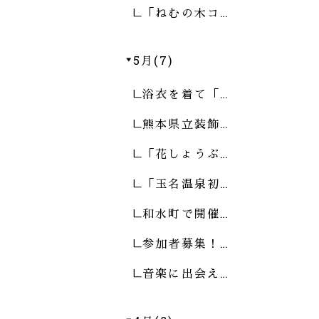
「ねむの木コ…
5月(7)
浴衣を着て「…
熊本県立装飾…
「花しょうぶ…
「玉名温泉初…
和水町で開催…
参加者募集！…
音楽に出会え…