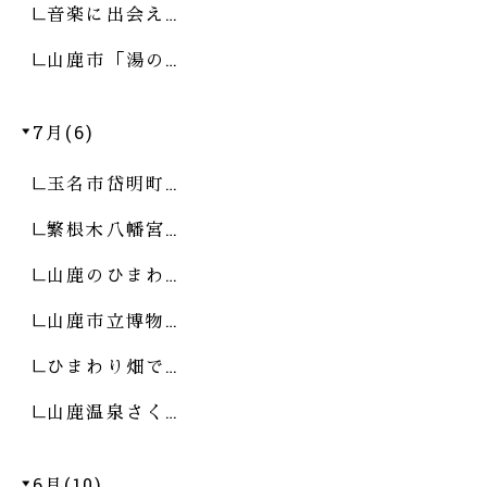
音楽に出会え…
山鹿市「湯の…
7月(6)
玉名市岱明町…
繁根木八幡宮…
山鹿のひまわ…
山鹿市立博物…
ひまわり畑で…
山鹿温泉さく…
6月(10)