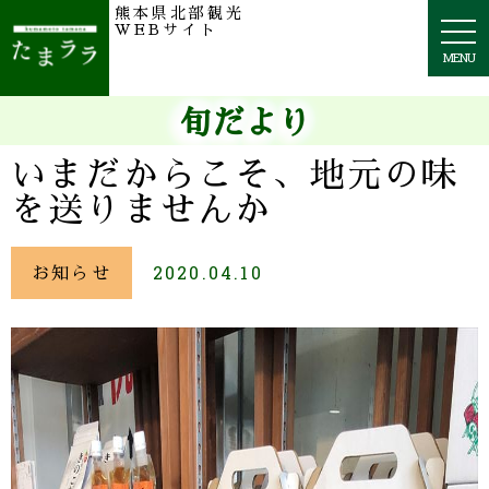
熊本県北部観光
togg
WEBサイト
navi
MENU
旬だより
いまだからこそ、地元の味
を送りませんか
お知らせ
2020.04.10