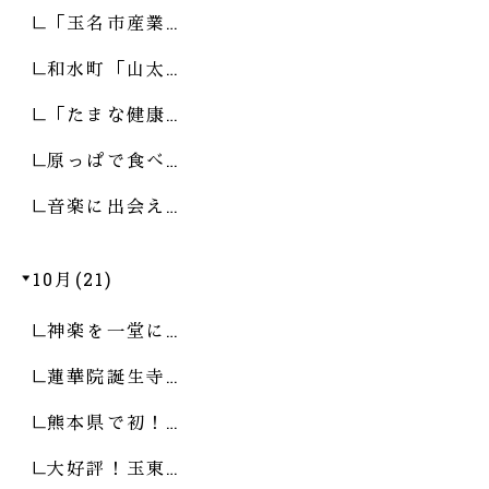
「玉名市産業…
和水町「山太…
「たまな健康…
原っぱで食べ…
音楽に出会え…
10月(21)
神楽を一堂に…
蓮華院誕生寺…
熊本県で初！…
大好評！玉東…