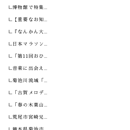
博物館で特集…
【重要なお知…
『なんかん大…
日本マラソン…
「第11回おひ…
音楽に出会え…
菊池川流域「…
「古賀メロデ…
「春の木葉山…
荒尾市宮崎兄…
熊本県菊池市…