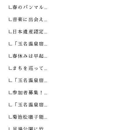
春のパンマル…
音楽に出会え…
日本遺産認定…
「玉名温泉宿…
春休みは早起…
まちを巡って…
「玉名温泉宿…
参加者募集！…
「玉名温泉宿…
菊池松囃子能…
足湯公園に竹…