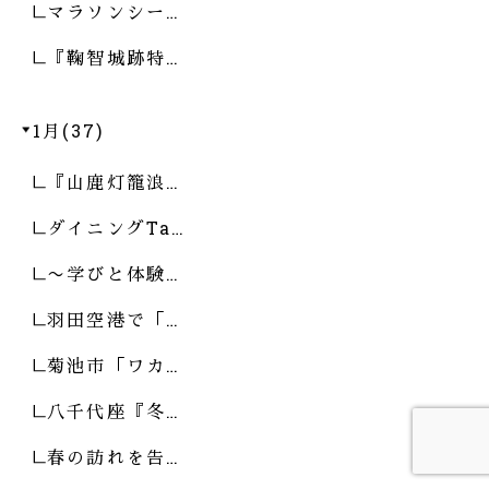
マラソンシー…
『鞠智城跡特…
1月(37)
『山鹿灯籠浪…
ダイニングTa…
〜学びと体験…
羽田空港で「…
菊池市「ワカ…
八千代座『冬…
春の訪れを告…