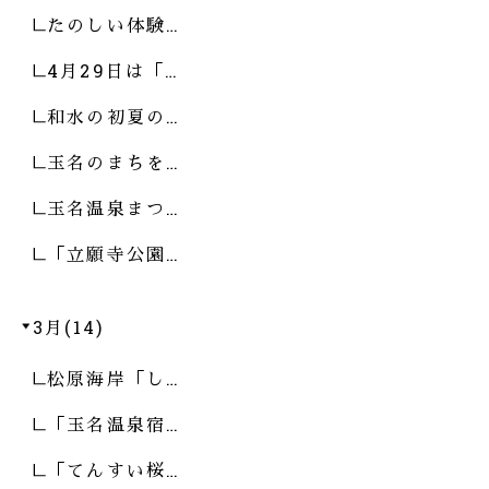
たのしい体験…
4月29日は「…
和水の初夏の…
玉名のまちを…
玉名温泉まつ…
「立願寺公園…
3月(14)
松原海岸「し…
「玉名温泉宿…
「てんすい桜…