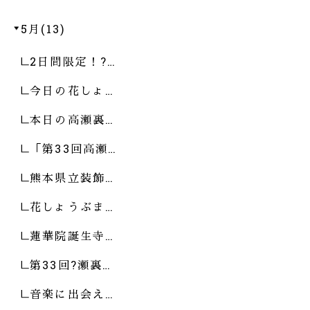
5月(13)
2日間限定！?…
今日の花しょ…
本日の高瀬裏…
「第33回高瀬…
熊本県立装飾…
花しょうぶま…
蓮華院誕生寺…
第33回?瀬裏…
音楽に出会え…