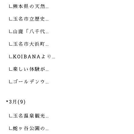
熊本県の天然…
玉名市立歴史…
山鹿「八千代…
玉名市大浜町…
KOIBANAより…
楽しい体験が…
ゴールデンウ…
3月(9)
玉名温泉観光…
蛇ヶ谷公園の…