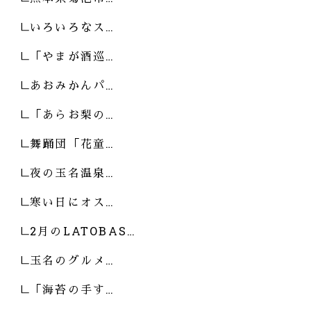
いろいろなス…
「やまが酒巡…
あおみかんパ…
「あらお梨の…
舞踊団「花童…
夜の玉名温泉…
寒い日にオス…
2月のLATOBAS…
玉名のグルメ…
「海苔の手す…