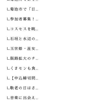
菊池市で「日…
参加者募集！…
コスモスを眺…
石垣と水辺の…
玉世姫・巫女…
販路拡大のチ…
くまモンも食…
【申込締切間…
敬老の日はさ…
音楽に出会え…