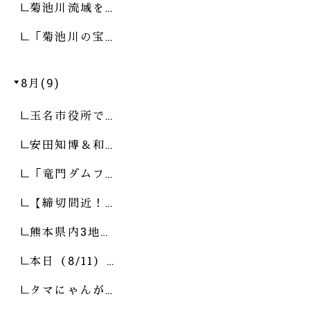
菊池川流域を…
「菊池川の宝…
8月(9)
玉名市役所で…
安田知博＆和…
「竜門ダムフ…
【締切間近！…
熊本県内3地…
本日（8/11）…
タマにゃんが…