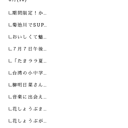
期間限定！か…
菊池川でSUP…
おいしくて魅…
７月７日午後…
「たまララ夏…
台湾の小中学…
柳明日菜さん…
音楽に出会え…
花しょうぶま…
花しょうぶが…