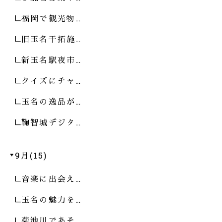
福岡で観光物…
旧玉名干拓施…
新玉名駅夜市…
クイズにチャ…
玉名の逸品が…
鞠智城デジタ…
9月(15)
音楽に出会え…
玉名の魅力を…
菊池川であそ…