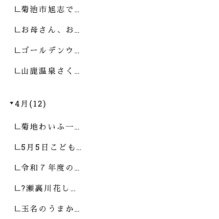
菊池市旭志で…
お母さん、お…
ゴールデンウ…
山鹿温泉さく…
4月(12)
菊地わいふ一…
5月5日こども…
令和７年度の…
?瀬裏川花し…
玉名のうまか…