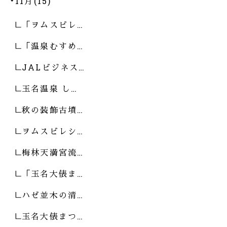
11月(15)
「ヲムスビレ…
「温泉むすめ…
JALビジネス…
玉名温泉 し…
秋の装飾古墳…
ヲムスビレシ…
梅林天満宮流…
「玉名大俵ま…
ハゼ並木の清…
玉名大俵まつ…