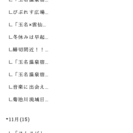
びぷれす広場…
「玉名×雲仙…
冬休みは早起…
締切間近！！…
「玉名温泉宿…
「玉名温泉宿…
音楽に出会え…
菊池川流域日…
11月(15)