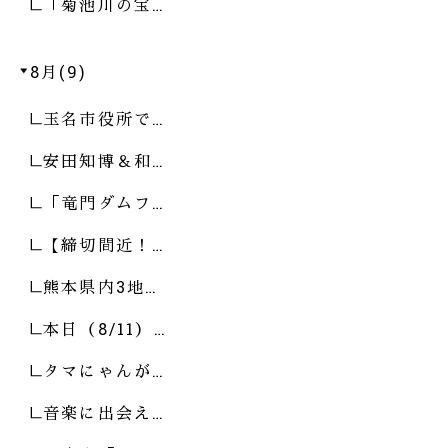
「菊池川の宝…
8月(9)
玉名市役所で…
安田知博＆和…
「竜門ダムフ…
【締切間近！…
熊本県内3地…
本日（8/11）…
タマにゃんが…
音楽に出会え…