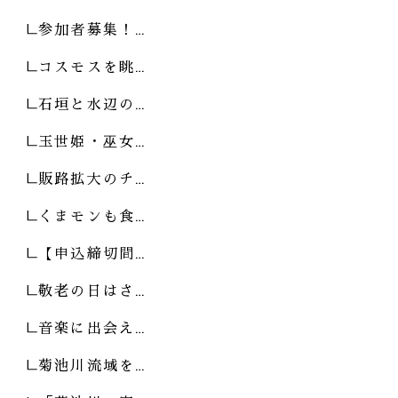
参加者募集！…
コスモスを眺…
石垣と水辺の…
玉世姫・巫女…
販路拡大のチ…
くまモンも食…
【申込締切間…
敬老の日はさ…
音楽に出会え…
菊池川流域を…