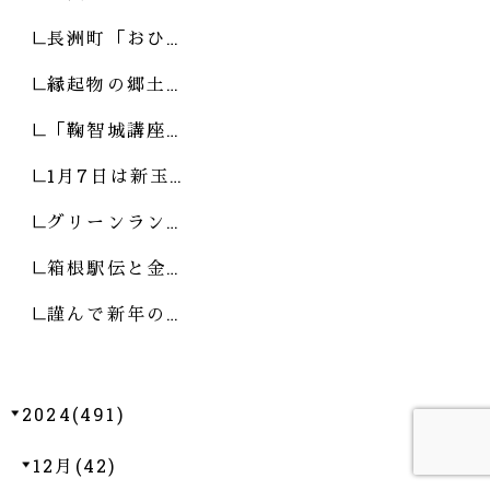
長洲町「おひ…
縁起物の郷土…
「鞠智城講座…
1月7日は新玉…
グリーンラン…
箱根駅伝と金…
謹んで新年の…
2024(491)
12月(42)