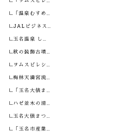
「ヲムスビレ…
「温泉むすめ…
JALビジネス…
玉名温泉 し…
秋の装飾古墳…
ヲムスビレシ…
梅林天満宮流…
「玉名大俵ま…
ハゼ並木の清…
玉名大俵まつ…
「玉名市産業…