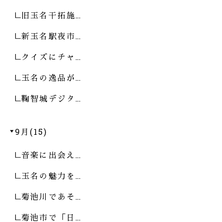
旧玉名干拓施…
新玉名駅夜市…
クイズにチャ…
玉名の逸品が…
鞠智城デジタ…
9月(15)
音楽に出会え…
玉名の魅力を…
菊池川であそ…
菊池市で「日…