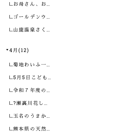
お母さん、お…
ゴールデンウ…
山鹿温泉さく…
4月(12)
菊地わいふ一…
5月5日こども…
令和７年度の…
?瀬裏川花し…
玉名のうまか…
熊本県の天然…