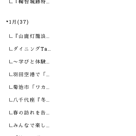
『鞠智城跡特…
1月(37)
『山鹿灯籠浪…
ダイニングTa…
〜学びと体験…
羽田空港で「…
菊池市「ワカ…
八千代座『冬…
春の訪れを告…
みんなで楽し…