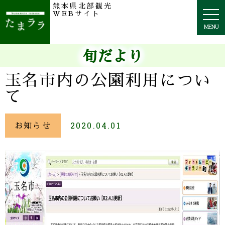
熊本県北部観光
togg
WEBサイト
navi
MENU
旬だより
玉名市内の公園利用につい
て
お知らせ
2020.04.01