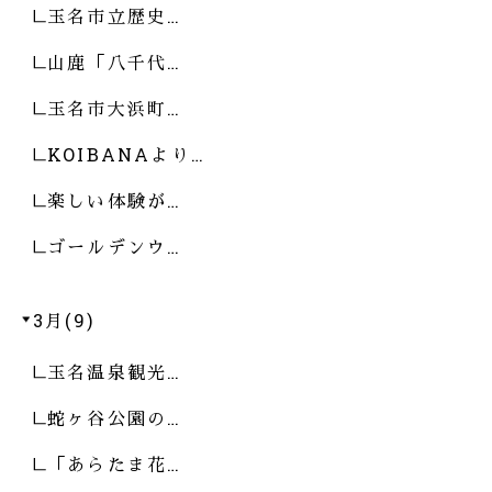
玉名市立歴史…
山鹿「八千代…
玉名市大浜町…
KOIBANAより…
楽しい体験が…
ゴールデンウ…
3月(9)
玉名温泉観光…
蛇ヶ谷公園の…
「あらたま花…