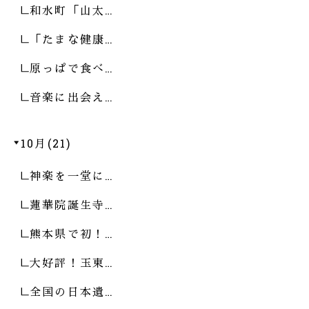
和水町「山太…
「たまな健康…
原っぱで食べ…
音楽に出会え…
10月(21)
神楽を一堂に…
蓮華院誕生寺…
熊本県で初！…
大好評！玉東…
全国の日本遺…