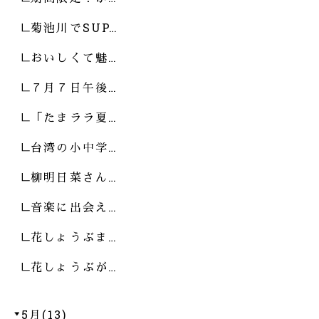
菊池川でSUP…
おいしくて魅…
７月７日午後…
「たまララ夏…
台湾の小中学…
柳明日菜さん…
音楽に出会え…
花しょうぶま…
花しょうぶが…
5月(13)