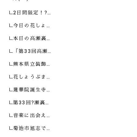
2日間限定！?…
今日の花しょ…
本日の高瀬裏…
「第33回高瀬…
熊本県立装飾…
花しょうぶま…
蓮華院誕生寺…
第33回?瀬裏…
音楽に出会え…
菊池市旭志で…