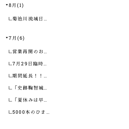
8月(1)
菊池川流域日…
7月(6)
営業再開のお…
7月29日臨時…
期間延長！！…
「史跡鞠智城…
「夏休みは早…
5000本のひま…