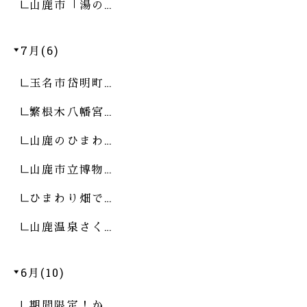
山鹿市「湯の…
7月(6)
玉名市岱明町…
繁根木八幡宮…
山鹿のひまわ…
山鹿市立博物…
ひまわり畑で…
山鹿温泉さく…
6月(10)
期間限定！か…