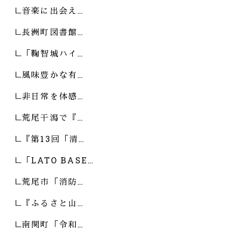
音楽に出会え…
長洲町図書館…
「鞠智城ハイ…
風味豊かな有…
非日常を体感…
荒尾干潟で『…
『第13回「清…
「LATO BASE…
荒尾市「消防…
『ふるさと山…
南関町「令和…