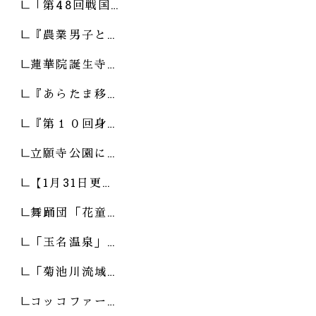
「第48回戦国…
『農業男子と…
蓮華院誕生寺…
『あらたま移…
『第１０回身…
立願寺公園に…
【1月31日更…
舞踊団「花童…
「玉名温泉」…
「菊池川流域…
コッコファー…