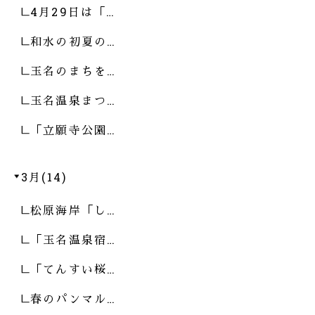
4月29日は「…
和水の初夏の…
玉名のまちを…
玉名温泉まつ…
「立願寺公園…
3月(14)
松原海岸「し…
「玉名温泉宿…
「てんすい桜…
春のパンマル…