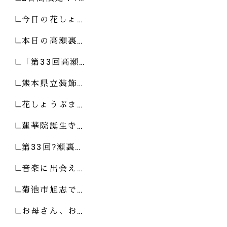
今日の花しょ…
本日の高瀬裏…
「第33回高瀬…
熊本県立装飾…
花しょうぶま…
蓮華院誕生寺…
第33回?瀬裏…
音楽に出会え…
菊池市旭志で…
お母さん、お…