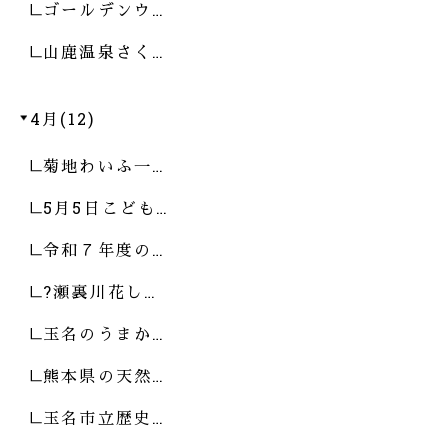
ゴールデンウ…
山鹿温泉さく…
4月(12)
菊地わいふ一…
5月5日こども…
令和７年度の…
?瀬裏川花し…
玉名のうまか…
熊本県の天然…
玉名市立歴史…