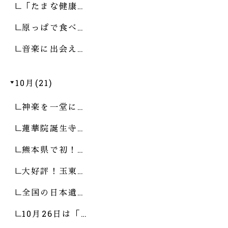
「たまな健康…
原っぱで食べ…
音楽に出会え…
10月(21)
神楽を一堂に…
蓮華院誕生寺…
熊本県で初！…
大好評！玉東…
全国の日本遺…
10月26日は「…