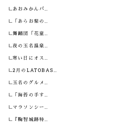
あおみかんパ…
「あらお梨の…
舞踊団「花童…
夜の玉名温泉…
寒い日にオス…
2月のLATOBAS…
玉名のグルメ…
「海苔の手す…
マラソンシー…
『鞠智城跡特…