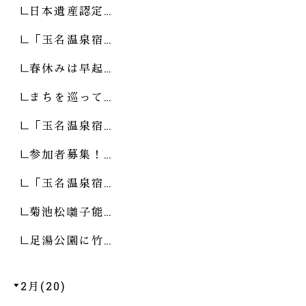
日本遺産認定…
「玉名温泉宿…
春休みは早起…
まちを巡って…
「玉名温泉宿…
参加者募集！…
「玉名温泉宿…
菊池松囃子能…
足湯公園に竹…
2月(20)