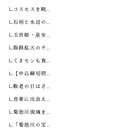
コスモスを眺…
石垣と水辺の…
玉世姫・巫女…
販路拡大のチ…
くまモンも食…
【申込締切間…
敬老の日はさ…
音楽に出会え…
菊池川流域を…
「菊池川の宝…