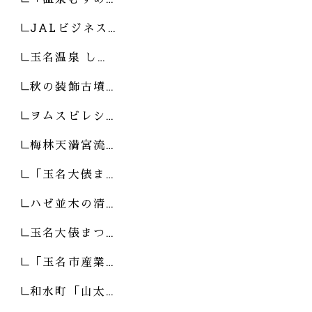
JALビジネス…
玉名温泉 し…
秋の装飾古墳…
ヲムスビレシ…
梅林天満宮流…
「玉名大俵ま…
ハゼ並木の清…
玉名大俵まつ…
「玉名市産業…
和水町「山太…