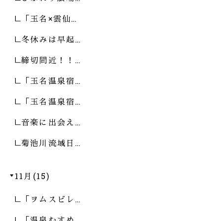
「玉名×雲仙…
冬休みは早起…
締切間近！！…
「玉名温泉宿…
「玉名温泉宿…
音楽に出会え…
菊池川流域日…
11月(15)
「ヲムスビレ…
「温泉むすめ…