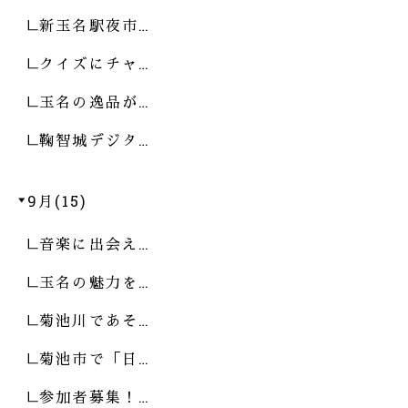
新玉名駅夜市…
クイズにチャ…
玉名の逸品が…
鞠智城デジタ…
9月(15)
音楽に出会え…
玉名の魅力を…
菊池川であそ…
菊池市で「日…
参加者募集！…