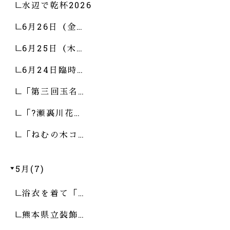
水辺で乾杯2026
6月26日（金…
6月25日（木…
6月24日臨時…
「第三回玉名…
「?瀬裏川花…
「ねむの木コ…
5月(7)
浴衣を着て「…
熊本県立装飾…