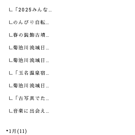
「2025みんな…
のんびり自転…
春の装飾古墳…
菊池川流域日…
菊池川流域日…
「玉名温泉宿…
菊池川流域日…
「古写真でた…
音楽に出会え…
1月(11)