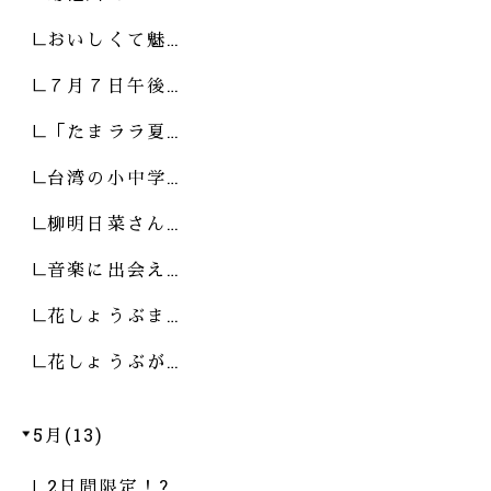
おいしくて魅…
７月７日午後…
「たまララ夏…
台湾の小中学…
柳明日菜さん…
音楽に出会え…
花しょうぶま…
花しょうぶが…
5月(13)
2日間限定！?…