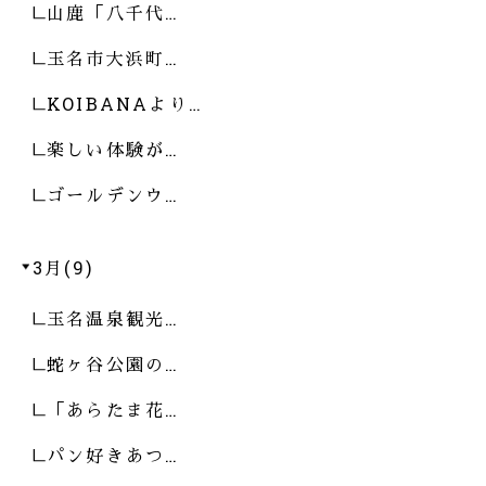
山鹿「八千代…
玉名市大浜町…
KOIBANAより…
楽しい体験が…
ゴールデンウ…
3月(9)
玉名温泉観光…
蛇ヶ谷公園の…
「あらたま花…
パン好きあつ…