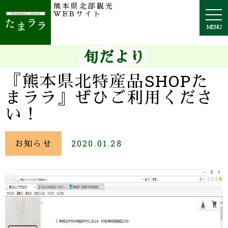
熊本県北部観光
togg
WEBサイト
navi
MENU
旬だより
『熊本県北特産品SHOPた
まララ』ぜひご利用くださ
い！
お知らせ
2020.01.28