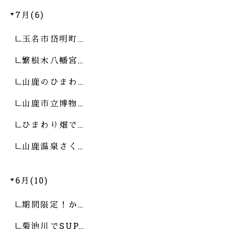
7月(6)
玉名市岱明町…
繁根木八幡宮…
山鹿のひまわ…
山鹿市立博物…
ひまわり畑で…
山鹿温泉さく…
6月(10)
期間限定！か…
菊池川でSUP…