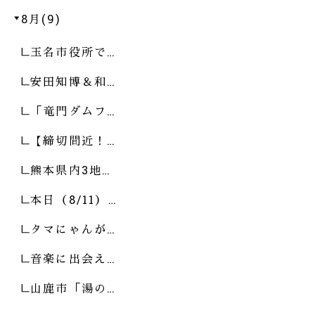
8月(9)
玉名市役所で…
安田知博＆和…
「竜門ダムフ…
【締切間近！…
熊本県内3地…
本日（8/11）…
タマにゃんが…
音楽に出会え…
山鹿市「湯の…