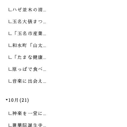
ハゼ並木の清…
玉名大俵まつ…
「玉名市産業…
和水町「山太…
「たまな健康…
原っぱで食べ…
音楽に出会え…
10月(21)
神楽を一堂に…
蓮華院誕生寺…