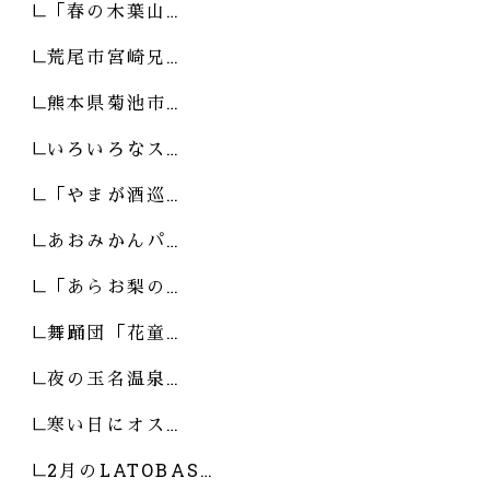
「春の木葉山…
荒尾市宮崎兄…
熊本県菊池市…
いろいろなス…
「やまが酒巡…
あおみかんパ…
「あらお梨の…
舞踊団「花童…
夜の玉名温泉…
寒い日にオス…
2月のLATOBAS…