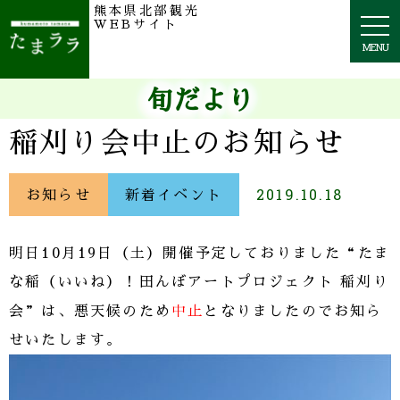
熊本県北部観光
togg
WEBサイト
navi
MENU
旬だより
稲刈り会中止のお知らせ
お知らせ
新着イベント
2019.10.18
明日10月19日（土）開催予定しておりました“たま
な稲（いいね）！田んぼアートプロジェクト 稲刈り
中止
会”は、悪天候のため
となりましたのでお知ら
せいたします。