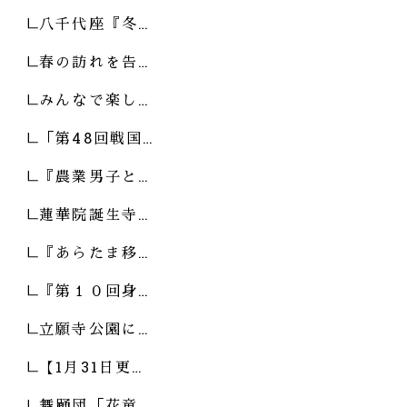
八千代座『冬…
春の訪れを告…
みんなで楽し…
「第48回戦国…
『農業男子と…
蓮華院誕生寺…
『あらたま移…
『第１０回身…
立願寺公園に…
【1月31日更…
舞踊団「花童…