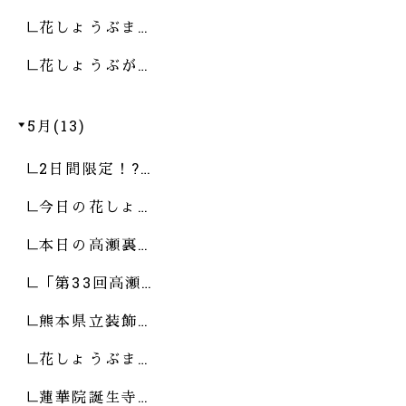
花しょうぶま…
花しょうぶが…
5月(13)
2日間限定！?…
今日の花しょ…
本日の高瀬裏…
「第33回高瀬…
熊本県立装飾…
花しょうぶま…
蓮華院誕生寺…