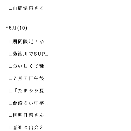
山鹿温泉さく…
6月(10)
期間限定！か…
菊池川でSUP…
おいしくて魅…
７月７日午後…
「たまララ夏…
台湾の小中学…
柳明日菜さん…
音楽に出会え…