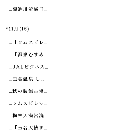
菊池川流域日…
11月(15)
「ヲムスビレ…
「温泉むすめ…
JALビジネス…
玉名温泉 し…
秋の装飾古墳…
ヲムスビレシ…
梅林天満宮流…
「玉名大俵ま…