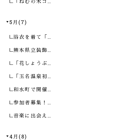
「ねむの木コ…
5月(7)
浴衣を着て「…
熊本県立装飾…
「花しょうぶ…
「玉名温泉初…
和水町で開催…
参加者募集！…
音楽に出会え…
4月(8)