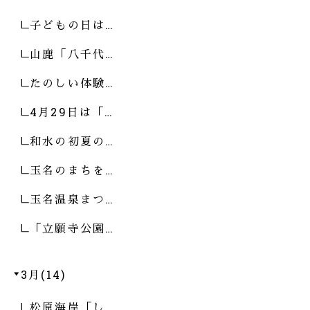
子どもの日は…
山鹿「八千代…
たのしい体験…
4月29日は「…
和水の初夏の…
玉名のまちを…
玉名温泉まつ…
「立願寺公園…
3月(14)
松原海岸「し…