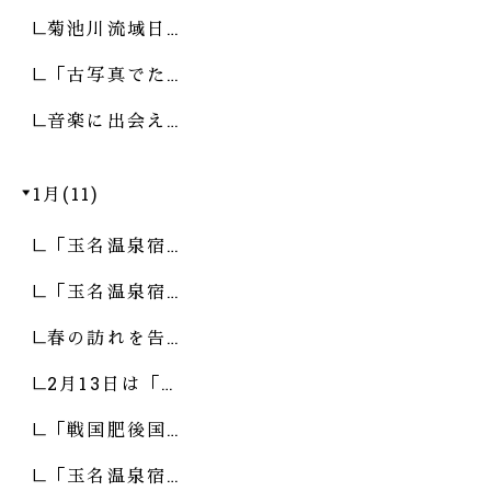
菊池川流域日…
「古写真でた…
音楽に出会え…
1月(11)
「玉名温泉宿…
「玉名温泉宿…
春の訪れを告…
2月13日は「…
「戦国肥後国…
「玉名温泉宿…