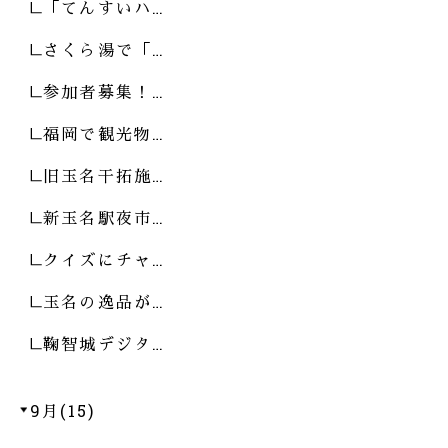
「てんすいハ…
さくら湯で「…
参加者募集！…
福岡で観光物…
旧玉名干拓施…
新玉名駅夜市…
クイズにチャ…
玉名の逸品が…
鞠智城デジタ…
9月(15)