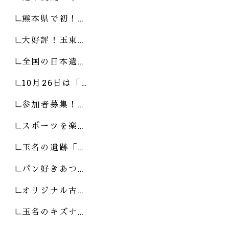
熊本県で初！…
大好評！玉東…
全国の日本遺…
10月26日は「…
参加者募集！…
スポーツを楽…
玉名の遺跡「…
パン好きあつ…
オリジナル古…
玉名のキズナ…