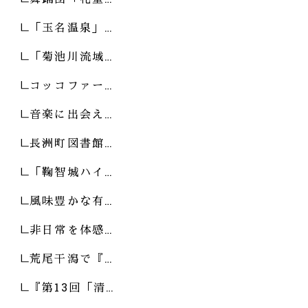
「玉名温泉」…
「菊池川流域…
コッコファー…
音楽に出会え…
長洲町図書館…
「鞠智城ハイ…
風味豊かな有…
非日常を体感…
荒尾干潟で『…
『第13回「清…