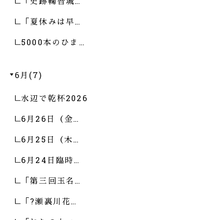
「史跡鞠智城…
「夏休みは早…
5000本のひま…
6月(7)
水辺で乾杯2026
6月26日（金…
6月25日（木…
6月24日臨時…
「第三回玉名…
「?瀬裏川花…