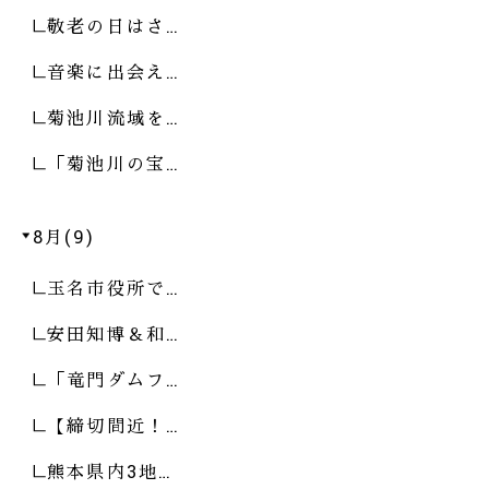
敬老の日はさ…
音楽に出会え…
菊池川流域を…
「菊池川の宝…
8月(9)
玉名市役所で…
安田知博＆和…
「竜門ダムフ…
【締切間近！…
熊本県内3地…