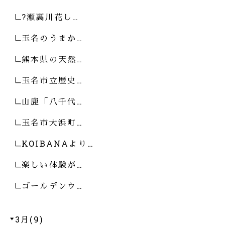
?瀬裏川花し…
玉名のうまか…
熊本県の天然…
玉名市立歴史…
山鹿「八千代…
玉名市大浜町…
KOIBANAより…
楽しい体験が…
ゴールデンウ…
3月(9)