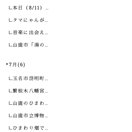
本日（8/11）…
タマにゃんが…
音楽に出会え…
山鹿市「湯の…
7月(6)
玉名市岱明町…
繁根木八幡宮…
山鹿のひまわ…
山鹿市立博物…
ひまわり畑で…