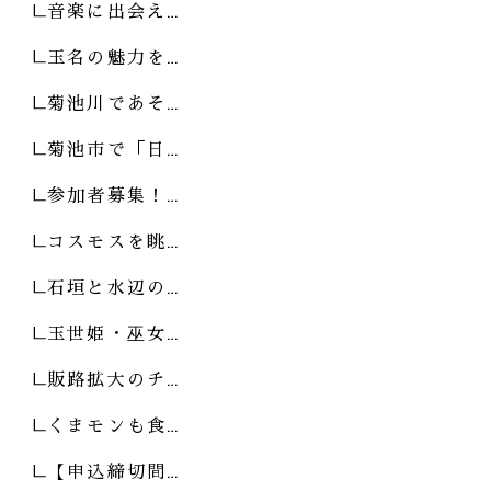
音楽に出会え…
玉名の魅力を…
菊池川であそ…
菊池市で「日…
参加者募集！…
コスモスを眺…
石垣と水辺の…
玉世姫・巫女…
販路拡大のチ…
くまモンも食…
【申込締切間…