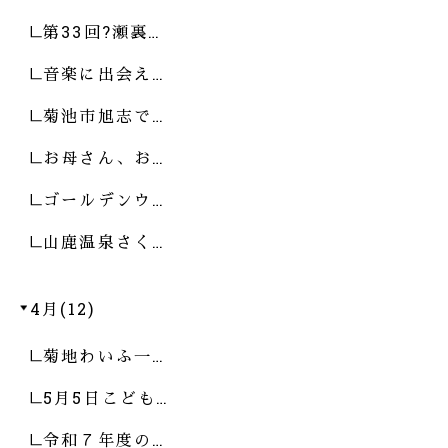
第33回?瀬裏…
音楽に出会え…
菊池市旭志で…
お母さん、お…
ゴールデンウ…
山鹿温泉さく…
4月(12)
菊地わいふ一…
5月5日こども…
令和７年度の…