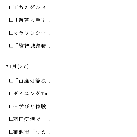
玉名のグルメ…
「海苔の手す…
マラソンシー…
『鞠智城跡特…
1月(37)
『山鹿灯籠浪…
ダイニングTa…
〜学びと体験…
羽田空港で「…
菊池市「ワカ…