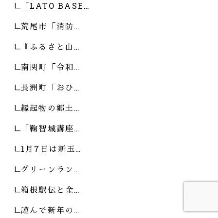
「LATO BASE…
荒尾市「消防…
『ふるさと山…
南関町「令和…
長洲町「おひ…
縁起物の郷土…
「鞠智城講座…
1月7日は新玉…
グリーンラン…
箱根駅伝と金…
謹んで新年の…