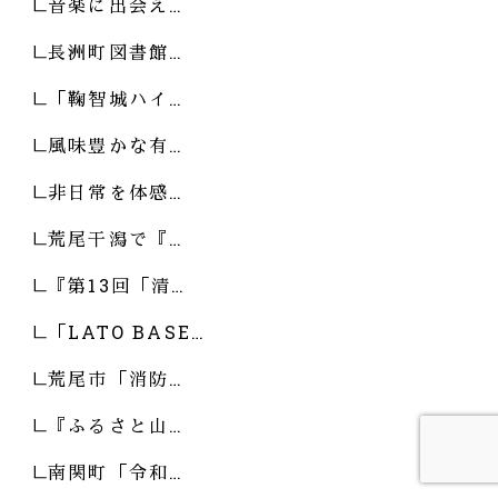
音楽に出会え…
長洲町図書館…
「鞠智城ハイ…
風味豊かな有…
非日常を体感…
荒尾干潟で『…
『第13回「清…
「LATO BASE…
荒尾市「消防…
『ふるさと山…
南関町「令和…