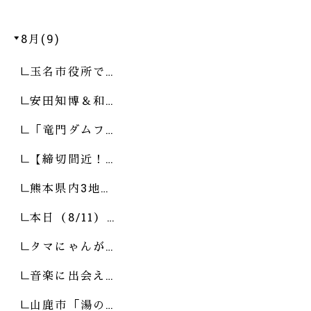
8月(9)
玉名市役所で…
安田知博＆和…
「竜門ダムフ…
【締切間近！…
熊本県内3地…
本日（8/11）…
タマにゃんが…
音楽に出会え…
山鹿市「湯の…