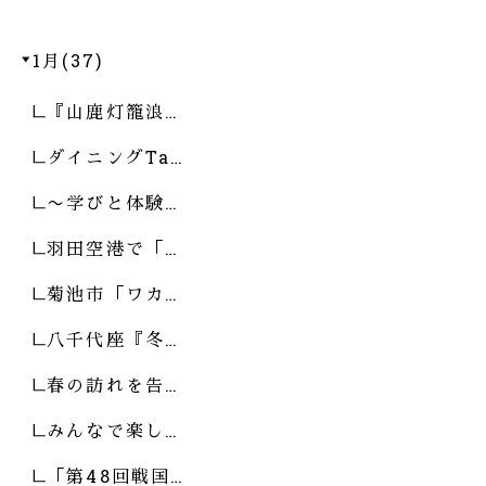
1月(37)
『山鹿灯籠浪…
ダイニングTa…
〜学びと体験…
羽田空港で「…
菊池市「ワカ…
八千代座『冬…
春の訪れを告…
みんなで楽し…
「第48回戦国…