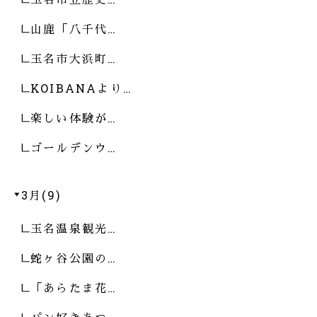
山鹿「八千代…
玉名市大浜町…
KOIBANAより…
楽しい体験が…
ゴールデンウ…
3月(9)
玉名温泉観光…
蛇ヶ谷公園の…
「あらたま花…