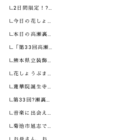
2日間限定！?…
今日の花しょ…
本日の高瀬裏…
「第33回高瀬…
熊本県立装飾…
花しょうぶま…
蓮華院誕生寺…
第33回?瀬裏…
音楽に出会え…
菊池市旭志で…
お母さん、お…