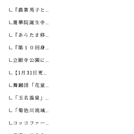
『農業男子と…
蓮華院誕生寺…
『あらたま移…
『第１０回身…
立願寺公園に…
【1月31日更…
舞踊団「花童…
「玉名温泉」…
「菊池川流域…
コッコファー…