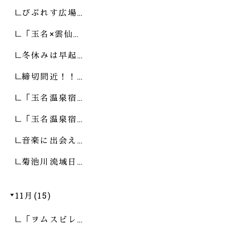
びぷれす広場…
「玉名×雲仙…
冬休みは早起…
締切間近！！…
「玉名温泉宿…
「玉名温泉宿…
音楽に出会え…
菊池川流域日…
11月(15)
「ヲムスビレ…