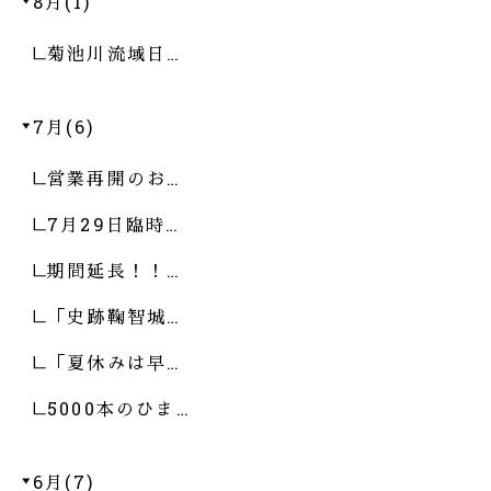
8月(1)
菊池川流域日…
7月(6)
営業再開のお…
7月29日臨時…
期間延長！！…
「史跡鞠智城…
「夏休みは早…
5000本のひま…
6月(7)