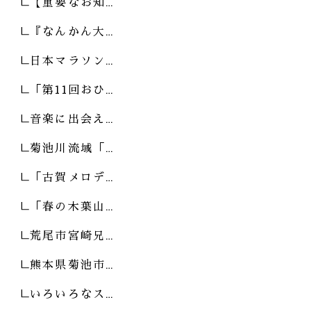
【重要なお知…
『なんかん大…
日本マラソン…
「第11回おひ…
音楽に出会え…
菊池川流域「…
「古賀メロデ…
「春の木葉山…
荒尾市宮崎兄…
熊本県菊池市…
いろいろなス…