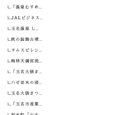
「温泉むすめ…
JALビジネス…
玉名温泉 し…
秋の装飾古墳…
ヲムスビレシ…
梅林天満宮流…
「玉名大俵ま…
ハゼ並木の清…
玉名大俵まつ…
「玉名市産業…
和水町「山太…