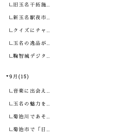
旧玉名干拓施…
新玉名駅夜市…
クイズにチャ…
玉名の逸品が…
鞠智城デジタ…
9月(15)
音楽に出会え…
玉名の魅力を…
菊池川であそ…
菊池市で「日…