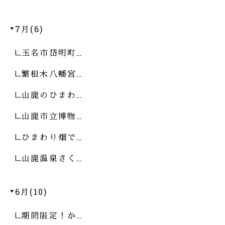
7月(6)
玉名市岱明町…
繁根木八幡宮…
山鹿のひまわ…
山鹿市立博物…
ひまわり畑で…
山鹿温泉さく…
6月(10)
期間限定！か…