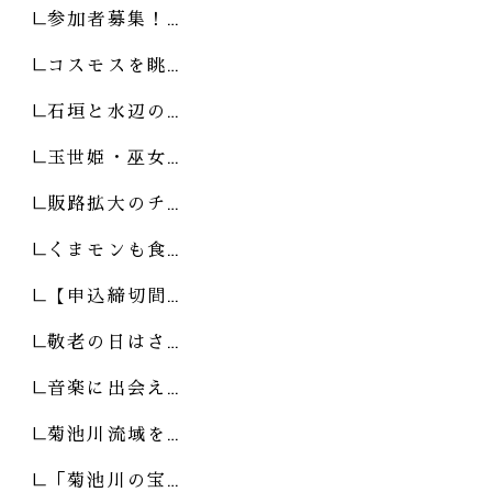
参加者募集！…
コスモスを眺…
石垣と水辺の…
玉世姫・巫女…
販路拡大のチ…
くまモンも食…
【申込締切間…
敬老の日はさ…
音楽に出会え…
菊池川流域を…
「菊池川の宝…