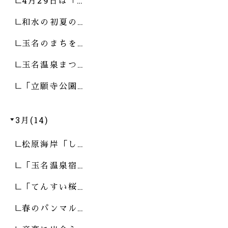
4月29日は「…
和水の初夏の…
玉名のまちを…
玉名温泉まつ…
「立願寺公園…
3月(14)
松原海岸「し…
「玉名温泉宿…
「てんすい桜…
春のパンマル…