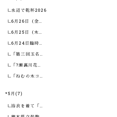
水辺で乾杯2026
6月26日（金…
6月25日（木…
6月24日臨時…
「第三回玉名…
「?瀬裏川花…
「ねむの木コ…
5月(7)
浴衣を着て「…
熊本県立装飾…