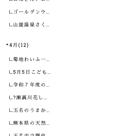
ゴールデンウ…
山鹿温泉さく…
4月(12)
菊地わいふ一…
5月5日こども…
令和７年度の…
?瀬裏川花し…
玉名のうまか…
熊本県の天然…
玉名市立歴史…