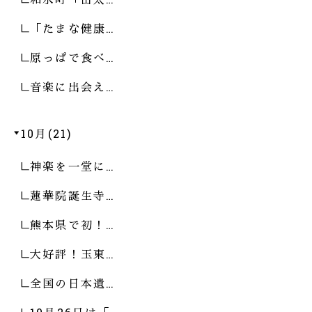
「たまな健康…
原っぱで食べ…
音楽に出会え…
10月(21)
神楽を一堂に…
蓮華院誕生寺…
熊本県で初！…
大好評！玉東…
全国の日本遺…