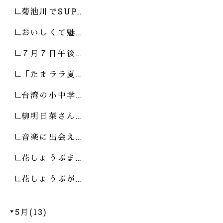
菊池川でSUP…
おいしくて魅…
７月７日午後…
「たまララ夏…
台湾の小中学…
柳明日菜さん…
音楽に出会え…
花しょうぶま…
花しょうぶが…
5月(13)