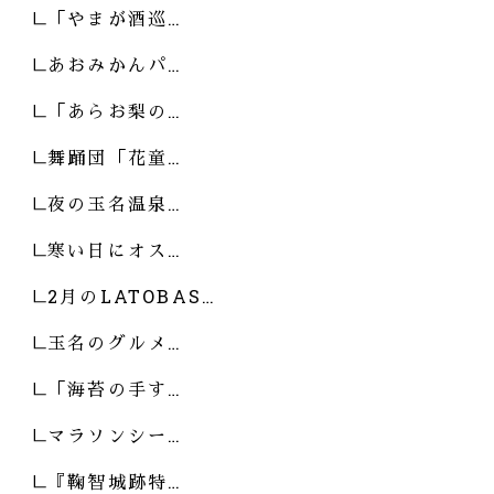
「やまが酒巡…
あおみかんパ…
「あらお梨の…
舞踊団「花童…
夜の玉名温泉…
寒い日にオス…
2月のLATOBAS…
玉名のグルメ…
「海苔の手す…
マラソンシー…
『鞠智城跡特…