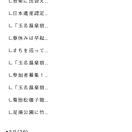
音楽に出会え…
日本遺産認定…
「玉名温泉宿…
春休みは早起…
まちを巡って…
「玉名温泉宿…
参加者募集！…
「玉名温泉宿…
菊池松囃子能…
足湯公園に竹…
2月(20)