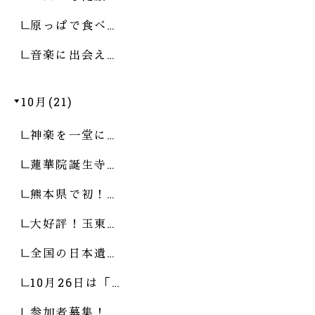
原っぱで食べ…
音楽に出会え…
10月(21)
神楽を一堂に…
蓮華院誕生寺…
熊本県で初！…
大好評！玉東…
全国の日本遺…
10月26日は「…
参加者募集！…