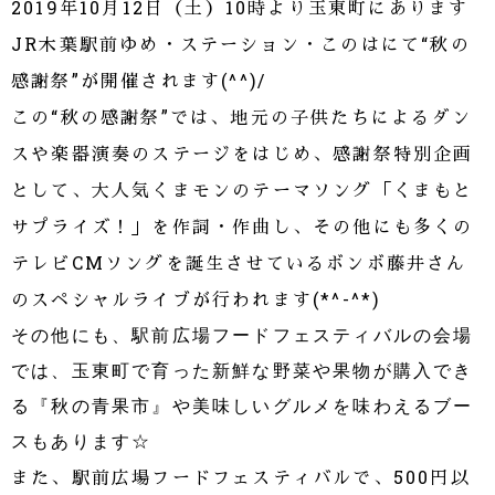
2019
年
10
月
12
日（土）10時より玉東町にあります
JR
木葉駅前ゆめ・ステーション・このはにて“秋の
感謝祭”が開催されます
(^^)/
この“秋の感謝祭”では、地元の子供たちによるダン
スや楽器演奏のステージをはじめ、感謝祭特別企画
として、大人気くまモンのテーマソング「くまもと
サプライズ！」を作詞・作曲し、その他にも多くの
テレビ
CM
ソングを誕生させているボンボ藤井さん
のスペシャルライブが行われます
(*^-^*)
その他にも、駅前広場フードフェスティバルの会場
では、玉東町で育った新鮮な野菜や果物が購入でき
る『秋の青果市』や美味しいグルメを味わえるブー
スもあります☆
また、駅前広場フードフェスティバルで、
500
円以