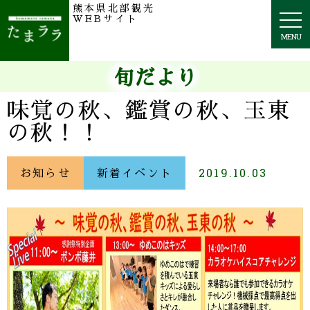
熊本県北部観光
togg
WEBサイト
navi
MENU
旬だより
味覚の秋、鑑賞の秋、玉東
の秋！！
お知らせ
新着イベント
2019.10.03