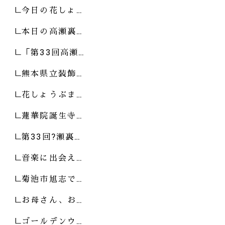
今日の花しょ…
本日の高瀬裏…
「第33回高瀬…
熊本県立装飾…
花しょうぶま…
蓮華院誕生寺…
第33回?瀬裏…
音楽に出会え…
菊池市旭志で…
お母さん、お…
ゴールデンウ…