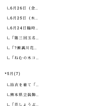
6月26日（金…
6月25日（木…
6月24日臨時…
「第三回玉名…
「?瀬裏川花…
「ねむの木コ…
5月(7)
浴衣を着て「…
熊本県立装飾…
「花しょうぶ…