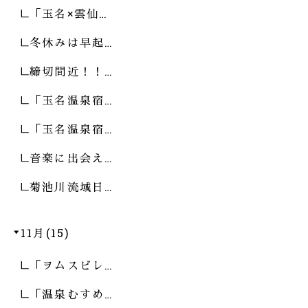
「玉名×雲仙…
冬休みは早起…
締切間近！！…
「玉名温泉宿…
「玉名温泉宿…
音楽に出会え…
菊池川流域日…
11月(15)
「ヲムスビレ…
「温泉むすめ…