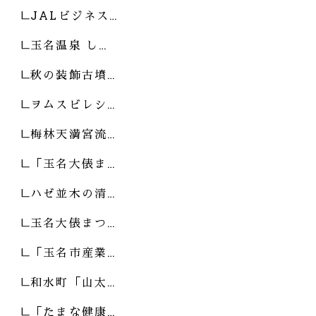
JALビジネス…
玉名温泉 し…
秋の装飾古墳…
ヲムスビレシ…
梅林天満宮流…
「玉名大俵ま…
ハゼ並木の清…
玉名大俵まつ…
「玉名市産業…
和水町「山太…
「たまな健康…