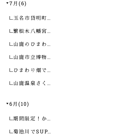
7月(6)
玉名市岱明町…
繁根木八幡宮…
山鹿のひまわ…
山鹿市立博物…
ひまわり畑で…
山鹿温泉さく…
6月(10)
期間限定！か…
菊池川でSUP…