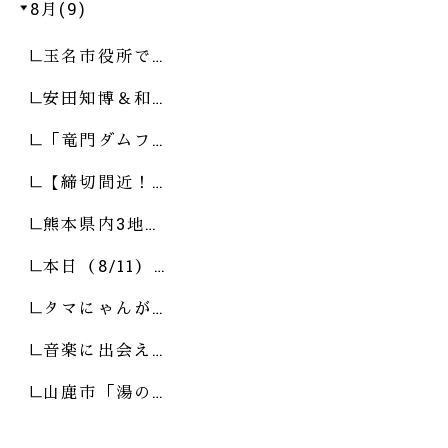
8月(9)
玉名市役所で…
安田知博＆和…
「竜門ダムフ…
【締切間近！…
熊本県内3地…
本日（8/11）…
タマにゃんが…
音楽に出会え…
山鹿市「湯の…