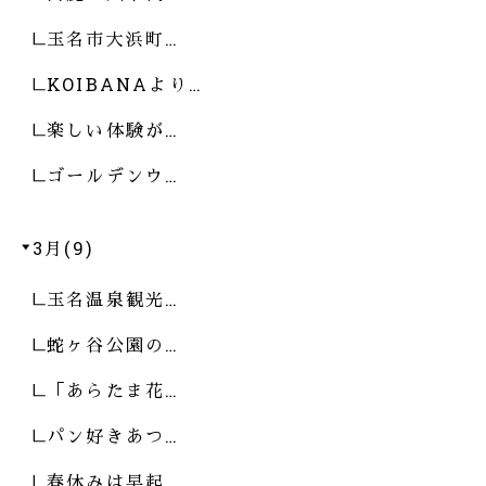
玉名市大浜町…
KOIBANAより…
楽しい体験が…
ゴールデンウ…
3月(9)
玉名温泉観光…
蛇ヶ谷公園の…
「あらたま花…
パン好きあつ…
春休みは早起…