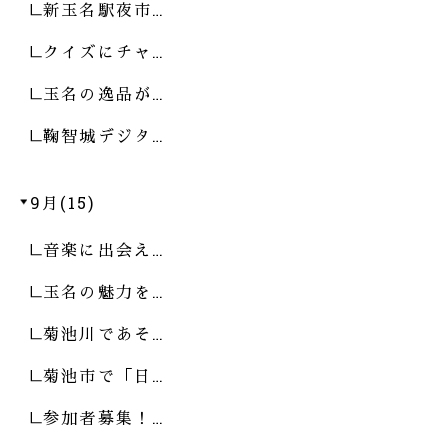
新玉名駅夜市…
クイズにチャ…
玉名の逸品が…
鞠智城デジタ…
9月(15)
音楽に出会え…
玉名の魅力を…
菊池川であそ…
菊池市で「日…
参加者募集！…