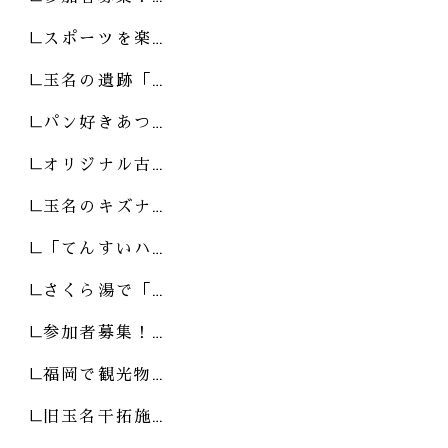
スポーツを楽…
玉名の遺跡「…
パン好きあつ…
オリジナル古…
玉名のキズナ…
「てんすいハ…
さくら湯で「…
参加者募集！…
福岡で観光物…
旧玉名干拓施…