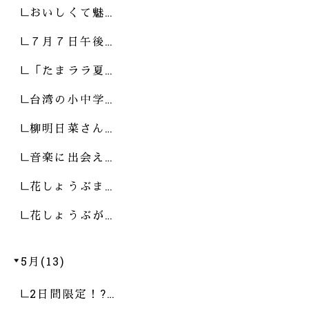
おいしくて魅…
７月７日午後…
「たまララ夏…
台湾の小中学…
柳明日菜さん…
音楽に出会え…
花しょうぶま…
花しょうぶが…
5月(13)
2日間限定！?…