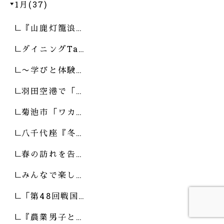
1月(37)
『山鹿灯籠浪…
ダイニングTa…
〜学びと体験…
羽田空港で「…
菊池市「ワカ…
八千代座『冬…
春の訪れを告…
みんなで楽し…
「第48回戦国…
『農業男子と…