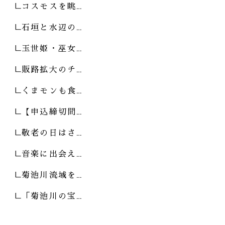
コスモスを眺…
石垣と水辺の…
玉世姫・巫女…
販路拡大のチ…
くまモンも食…
【申込締切間…
敬老の日はさ…
音楽に出会え…
菊池川流域を…
「菊池川の宝…