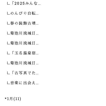
「2025みんな…
のんびり自転…
春の装飾古墳…
菊池川流域日…
菊池川流域日…
「玉名温泉宿…
菊池川流域日…
「古写真でた…
音楽に出会え…
1月(11)