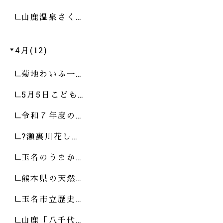
山鹿温泉さく…
4月(12)
菊地わいふ一…
5月5日こども…
令和７年度の…
?瀬裏川花し…
玉名のうまか…
熊本県の天然…
玉名市立歴史…
山鹿「八千代…