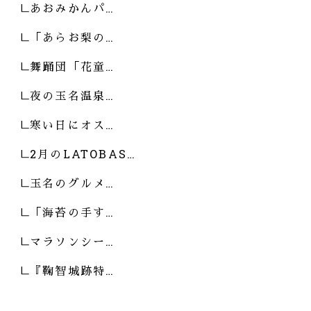
あおみかんパ…
「あらお梨の…
舞踊団「花童…
夜の玉名温泉…
寒い日にオス…
2月のLATOBAS…
玉名のグルメ…
「海苔の手す…
マラソンシー…
『鞠智城跡特…