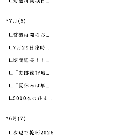
菊池川流域日…
7月(6)
営業再開のお…
7月29日臨時…
期間延長！！…
「史跡鞠智城…
「夏休みは早…
5000本のひま…
6月(7)
水辺で乾杯2026