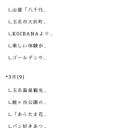
山鹿「八千代…
玉名市大浜町…
KOIBANAより…
楽しい体験が…
ゴールデンウ…
3月(9)
玉名温泉観光…
蛇ヶ谷公園の…
「あらたま花…
パン好きあつ…