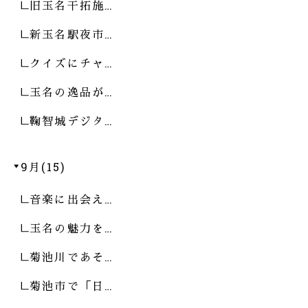
旧玉名干拓施…
新玉名駅夜市…
クイズにチャ…
玉名の逸品が…
鞠智城デジタ…
9月(15)
音楽に出会え…
玉名の魅力を…
菊池川であそ…
菊池市で「日…