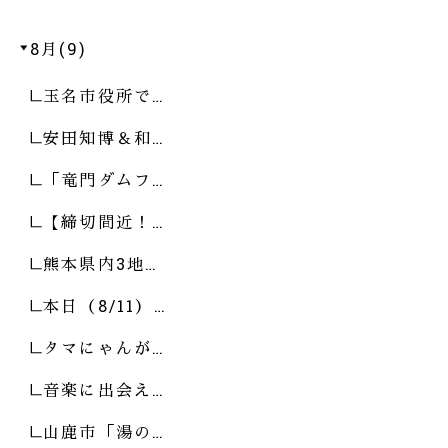
8月(9)
玉名市役所で…
安田知博＆和…
「竜門ダムフ…
【締切間近！…
熊本県内3地…
本日（8/11）…
タマにゃんが…
音楽に出会え…
山鹿市「湯の…