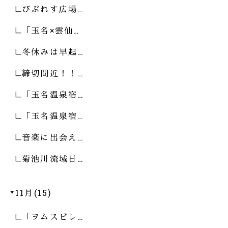
びぷれす広場…
「玉名×雲仙…
冬休みは早起…
締切間近！！…
「玉名温泉宿…
「玉名温泉宿…
音楽に出会え…
菊池川流域日…
11月(15)
「ヲムスビレ…