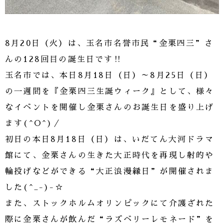
8月20日（火）は、玉名市名誉市民“金栗四三”さ
んの128回目の誕生日です‼
玉名市では、本日8月18日（日）～8月25日（日）
の一週間を『金栗四三生誕ウィーク』として、様々
なイベントを開催し金栗さんのお誕生日を盛り上げ
ます(^O^)／
初日の本日8月18日（日）は、いだてん大河ドラマ
館にて、金栗さんの生きた大正時代を再現し射的や
輪投げなどができる“大正浪漫縁日”が開催されま
した(^_-)-☆
また、ストックホルムオリンピックにて介護ざれた
際に金栗さんが飲んだ“ラズベリーレモネード”を