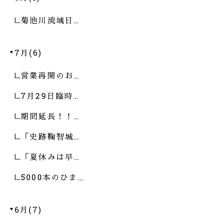
菊池川流域日…
7月(6)
営業再開のお…
7月29日臨時…
期間延長！！…
「史跡鞠智城…
「夏休みは早…
5000本のひま…
6月(7)