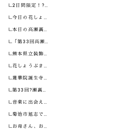
2日間限定！?…
今日の花しょ…
本日の高瀬裏…
「第33回高瀬…
熊本県立装飾…
花しょうぶま…
蓮華院誕生寺…
第33回?瀬裏…
音楽に出会え…
菊池市旭志で…
お母さん、お…