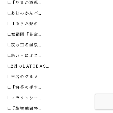
「やまが酒巡…
あおみかんパ…
「あらお梨の…
舞踊団「花童…
夜の玉名温泉…
寒い日にオス…
2月のLATOBAS…
玉名のグルメ…
「海苔の手す…
マラソンシー…
『鞠智城跡特…