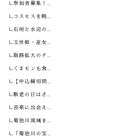
参加者募集！…
コスモスを眺…
石垣と水辺の…
玉世姫・巫女…
販路拡大のチ…
くまモンも食…
【申込締切間…
敬老の日はさ…
音楽に出会え…
菊池川流域を…
「菊池川の宝…