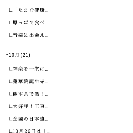
「たまな健康…
原っぱで食べ…
音楽に出会え…
10月(21)
神楽を一堂に…
蓮華院誕生寺…
熊本県で初！…
大好評！玉東…
全国の日本遺…
10月26日は「…