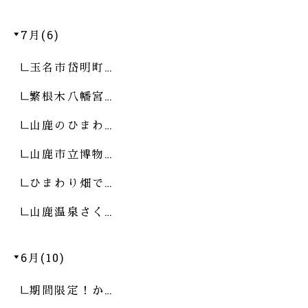
7月(6)
玉名市岱明町…
繁根木八幡宮…
山鹿のひまわ…
山鹿市立博物…
ひまわり畑で…
山鹿温泉さく…
6月(10)
期間限定！か…