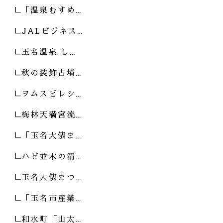
「温泉むすめ…
JALビジネス…
玉名温泉 し…
秋の装飾古墳…
ヲムスビレシ…
梅林天満宮流…
「玉名大俵ま…
ハゼ並木の清…
玉名大俵まつ…
「玉名市産業…
和水町「山太…