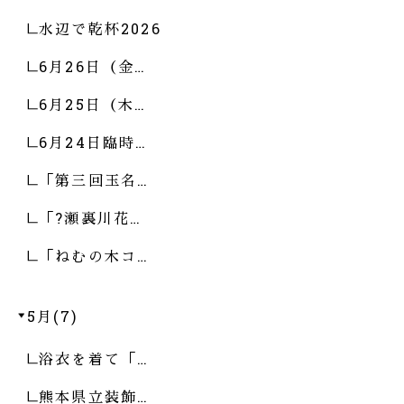
水辺で乾杯2026
6月26日（金…
6月25日（木…
6月24日臨時…
「第三回玉名…
「?瀬裏川花…
「ねむの木コ…
5月(7)
浴衣を着て「…
熊本県立装飾…