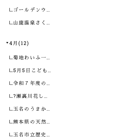
ゴールデンウ…
山鹿温泉さく…
4月(12)
菊地わいふ一…
5月5日こども…
令和７年度の…
?瀬裏川花し…
玉名のうまか…
熊本県の天然…
玉名市立歴史…