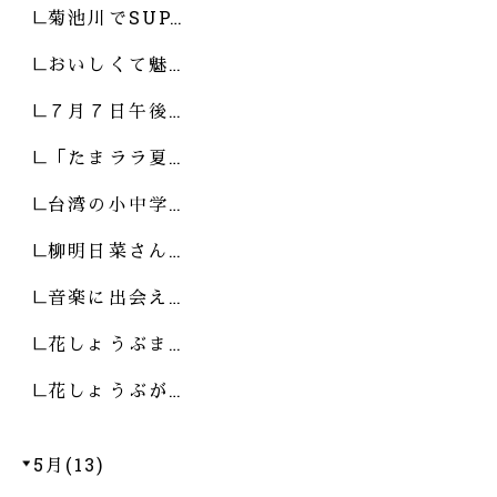
菊池川でSUP…
おいしくて魅…
７月７日午後…
「たまララ夏…
台湾の小中学…
柳明日菜さん…
音楽に出会え…
花しょうぶま…
花しょうぶが…
5月(13)