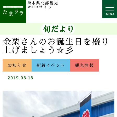
熊本県北部観光
togg
WEBサイト
navi
MENU
旬だより
金栗さんのお誕生日を盛り
上げましょう☆彡
お知らせ
新着イベント
観光情報
2019.08.18