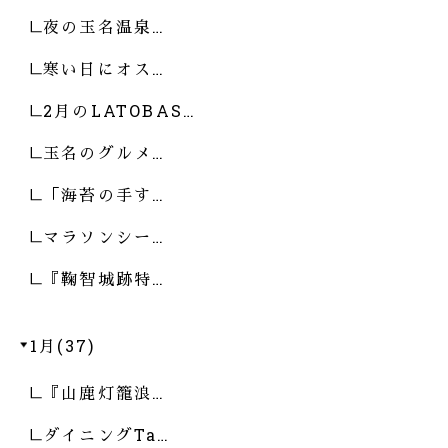
夜の玉名温泉…
寒い日にオス…
2月のLATOBAS…
玉名のグルメ…
「海苔の手す…
マラソンシー…
『鞠智城跡特…
1月(37)
『山鹿灯籠浪…
ダイニングTa…