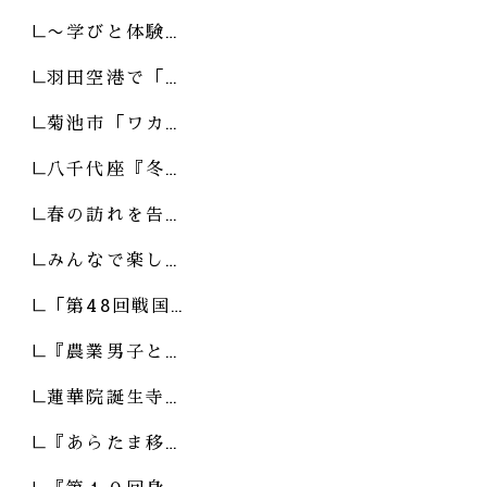
〜学びと体験…
羽田空港で「…
菊池市「ワカ…
八千代座『冬…
春の訪れを告…
みんなで楽し…
「第48回戦国…
『農業男子と…
蓮華院誕生寺…
『あらたま移…