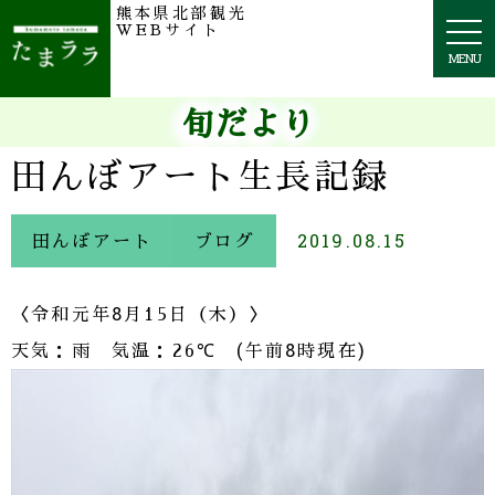
熊本県北部観光
togg
WEBサイト
navi
MENU
旬だより
田んぼアート生長記録
田んぼアート
ブログ
2019.08.15
8
〈令和元年
月15日（木）〉
℃
(午前8時
)
天気：雨 気温：26
現在