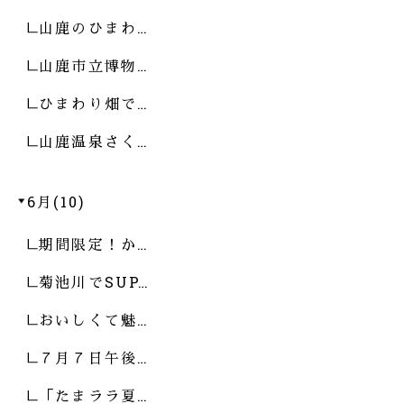
山鹿のひまわ…
山鹿市立博物…
ひまわり畑で…
山鹿温泉さく…
6月(10)
期間限定！か…
菊池川でSUP…
おいしくて魅…
７月７日午後…
「たまララ夏…