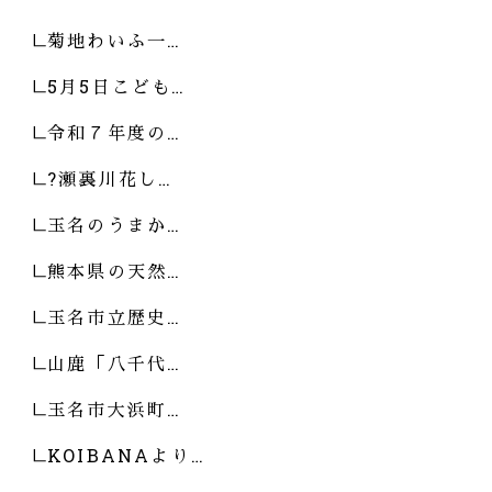
菊地わいふ一…
5月5日こども…
令和７年度の…
?瀬裏川花し…
玉名のうまか…
熊本県の天然…
玉名市立歴史…
山鹿「八千代…
玉名市大浜町…
KOIBANAより…