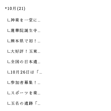
10月(21)
神楽を一堂に…
蓮華院誕生寺…
熊本県で初！…
大好評！玉東…
全国の日本遺…
10月26日は「…
参加者募集！…
スポーツを楽…
玉名の遺跡「…