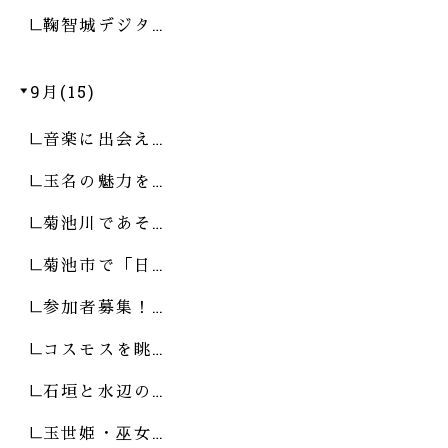
鞠智城デジタ…
9月(15)
音楽に出会え…
玉名の魅力を…
菊池川であそ…
菊池市で「日…
参加者募集！…
コスモスを眺…
石垣と水辺の…
玉世姫・巫女…