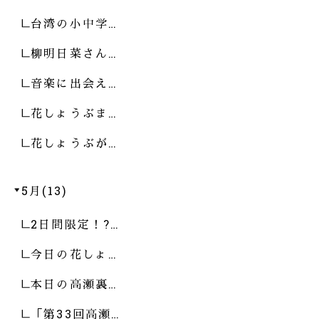
台湾の小中学…
柳明日菜さん…
音楽に出会え…
花しょうぶま…
花しょうぶが…
5月(13)
2日間限定！?…
今日の花しょ…
本日の高瀬裏…
「第33回高瀬…