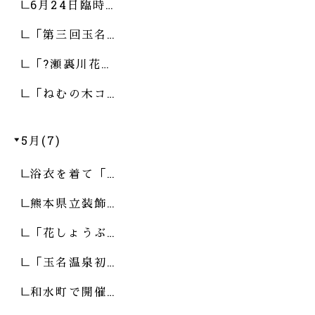
6月24日臨時…
「第三回玉名…
「?瀬裏川花…
「ねむの木コ…
5月(7)
浴衣を着て「…
熊本県立装飾…
「花しょうぶ…
「玉名温泉初…
和水町で開催…