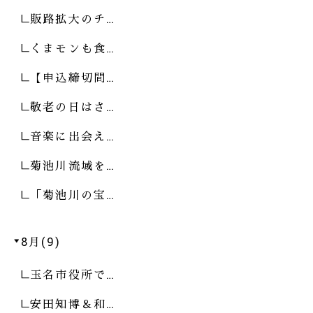
販路拡大のチ…
くまモンも食…
【申込締切間…
敬老の日はさ…
音楽に出会え…
菊池川流域を…
「菊池川の宝…
8月(9)
玉名市役所で…
安田知博＆和…