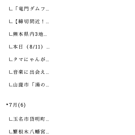
「竜門ダムフ…
【締切間近！…
熊本県内3地…
本日（8/11）…
タマにゃんが…
音楽に出会え…
山鹿市「湯の…
7月(6)
玉名市岱明町…
繁根木八幡宮…