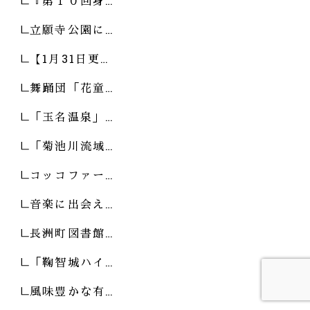
『第１０回身…
立願寺公園に…
【1月31日更…
舞踊団「花童…
「玉名温泉」…
「菊池川流域…
コッコファー…
音楽に出会え…
長洲町図書館…
「鞠智城ハイ…
風味豊かな有…