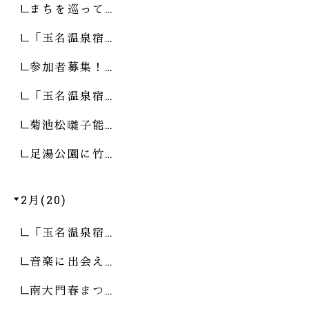
まちを巡って…
「玉名温泉宿…
参加者募集！…
「玉名温泉宿…
菊池松囃子能…
足湯公園に竹…
2月(20)
「玉名温泉宿…
音楽に出会え…
南大門春まつ…