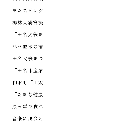
ヲムスビレシ…
梅林天満宮流…
「玉名大俵ま…
ハゼ並木の清…
玉名大俵まつ…
「玉名市産業…
和水町「山太…
「たまな健康…
原っぱで食べ…
音楽に出会え…