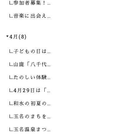
参加者募集！…
音楽に出会え…
4月(8)
子どもの日は…
山鹿「八千代…
たのしい体験…
4月29日は「…
和水の初夏の…
玉名のまちを…
玉名温泉まつ…