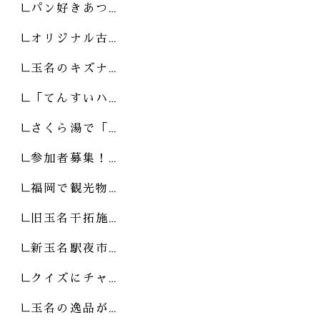
パン好きあつ…
オリジナル古…
玉名のキズナ…
「てんすいハ…
さくら湯で「…
参加者募集！…
福岡で観光物…
旧玉名干拓施…
新玉名駅夜市…
クイズにチャ…
玉名の逸品が…