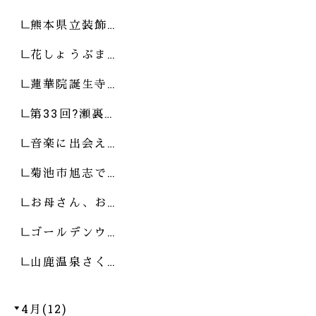
熊本県立装飾…
花しょうぶま…
蓮華院誕生寺…
第33回?瀬裏…
音楽に出会え…
菊池市旭志で…
お母さん、お…
ゴールデンウ…
山鹿温泉さく…
4月(12)