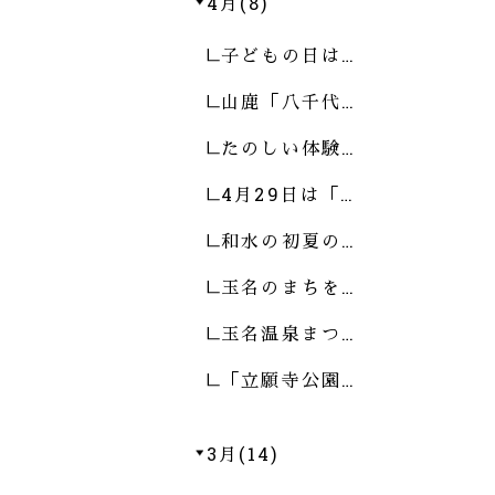
4月(8)
子どもの日は…
山鹿「八千代…
たのしい体験…
4月29日は「…
和水の初夏の…
玉名のまちを…
玉名温泉まつ…
「立願寺公園…
3月(14)