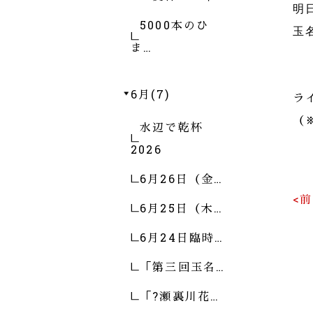
明
5000本のひ
玉
ま…
6月(7)
ラ
（
水辺で乾杯
2026
6月26日（金…
<
6月25日（木…
6月24日臨時…
「第三回玉名…
「?瀬裏川花…