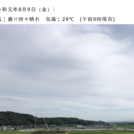
8
9
令和元年
月
日（金）〉
気：曇り時々晴れ 気温：29
℃
(
午前
9
時現在
)