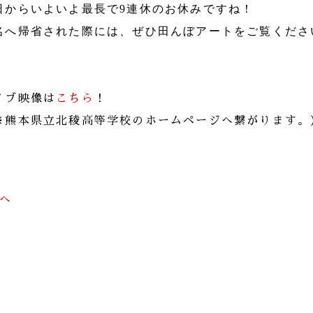
日からいよいよ最長で9連休のお休みですね！
名へ帰省された際には、ぜひ田んぼアートをご覧ください(
イブ映像は
こちら
！
※熊本県立北稜高等学校のホームページへ繋がります。
前へ