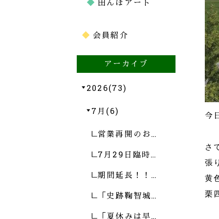
田んぼアート
会員紹介
アーカイブ
2026(73)
7月(6)
今
営業再開のお…
さ
7月29日臨時…
張
期間延長！！…
黄
栗
「史跡鞠智城…
「夏休みは早…