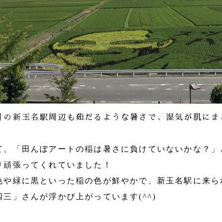
日の新玉名駅周辺も茹だるような暑さで、湿気が肌にまと
て、「田んぼアートの稲は暑さに負けていないかな？」
り頑張ってくれていました！
色や緑に黒といった稲の色が鮮やかで、新玉名駅に来ら
四三」さんが浮かび上がっています(^^)