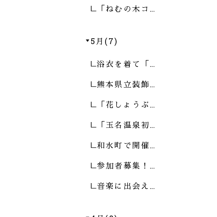
「ねむの木コ…
5月(7)
浴衣を着て「…
熊本県立装飾…
「花しょうぶ…
「玉名温泉初…
和水町で開催…
参加者募集！…
音楽に出会え…