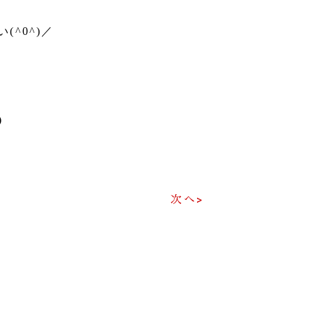
^0^)／
）
次へ>