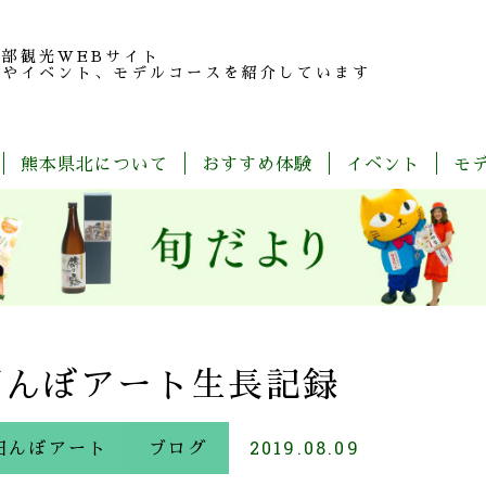
北部観光
WEBサイト
報やイベント、モデルコースを紹介しています
熊本県北について
おすすめ体験
イベント
モ
玉
旬
モ
特
春
夏
秋
冬
名
だ
デ
産
の
よ
ル
品
魅
り
コ
紹
力
ー
介
ス
一
覧
田んぼアート生長記録
田んぼアート
ブログ
2019.08.09