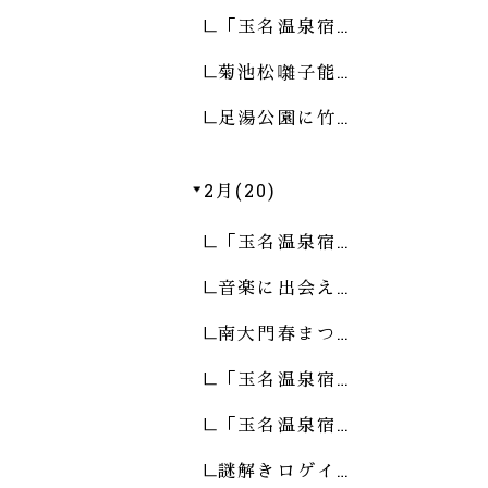
「玉名温泉宿…
菊池松囃子能…
足湯公園に竹…
2月(20)
「玉名温泉宿…
音楽に出会え…
南大門春まつ…
「玉名温泉宿…
「玉名温泉宿…
謎解きロゲイ…