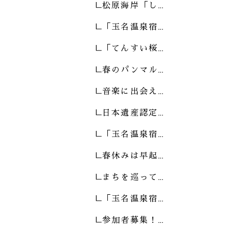
松原海岸「し…
「玉名温泉宿…
「てんすい桜…
春のパンマル…
音楽に出会え…
日本遺産認定…
「玉名温泉宿…
春休みは早起…
まちを巡って…
「玉名温泉宿…
参加者募集！…