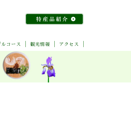
デルコース
観光情報
アクセス
「今
ま
菊
自
歴
温
体
宿
飲
物
特
昔
る
池
然・
史・
泉
験・
泊
食
産
産
『水
ご
川
景
文
レ
施
店
館
品
稲』
と
流
観
化
ジ
設
紹
物
玉
域
ャ
介
語」
名
「足
ー
探
「感
湯」
訪
幸」
め
コ
よ
ぐ
ー
く
り
ス
ば
り
コ