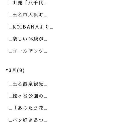
山鹿「八千代…
玉名市大浜町…
KOIBANAより…
楽しい体験が…
ゴールデンウ…
3月(9)
玉名温泉観光…
蛇ヶ谷公園の…
「あらたま花…
パン好きあつ…