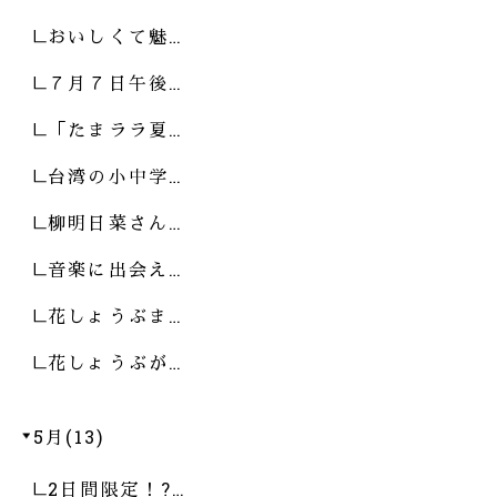
おいしくて魅…
７月７日午後…
「たまララ夏…
台湾の小中学…
柳明日菜さん…
音楽に出会え…
花しょうぶま…
花しょうぶが…
5月(13)
2日間限定！?…