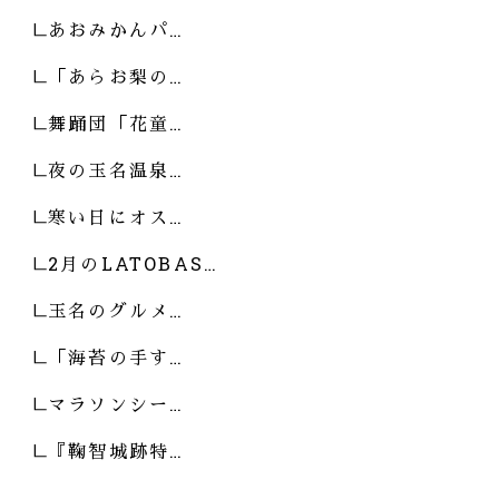
あおみかんパ…
「あらお梨の…
舞踊団「花童…
夜の玉名温泉…
寒い日にオス…
2月のLATOBAS…
玉名のグルメ…
「海苔の手す…
マラソンシー…
『鞠智城跡特…