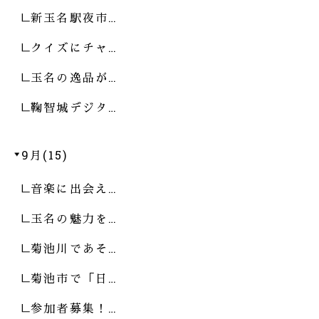
新玉名駅夜市…
クイズにチャ…
玉名の逸品が…
鞠智城デジタ…
9月(15)
音楽に出会え…
玉名の魅力を…
菊池川であそ…
菊池市で「日…
参加者募集！…