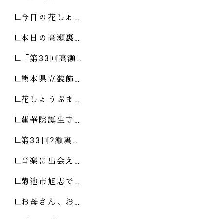
今日の花しょ…
本日の高瀬裏…
「第33回高瀬…
熊本県立装飾…
花しょうぶま…
蓮華院誕生寺…
第33回?瀬裏…
音楽に出会え…
菊池市旭志で…
お母さん、お…