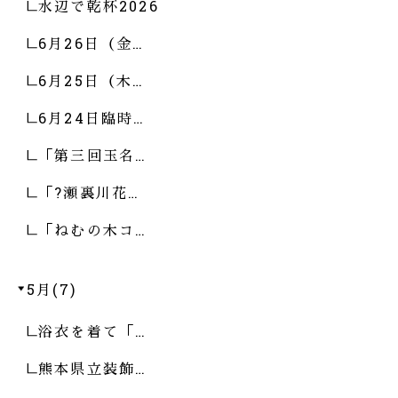
水辺で乾杯2026
6月26日（金…
6月25日（木…
6月24日臨時…
「第三回玉名…
「?瀬裏川花…
「ねむの木コ…
5月(7)
浴衣を着て「…
熊本県立装飾…