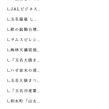
JALビジネス…
玉名温泉 し…
秋の装飾古墳…
ヲムスビレシ…
梅林天満宮流…
「玉名大俵ま…
ハゼ並木の清…
玉名大俵まつ…
「玉名市産業…
和水町「山太…