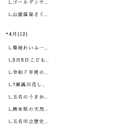
ゴールデンウ…
山鹿温泉さく…
4月(12)
菊地わいふ一…
5月5日こども…
令和７年度の…
?瀬裏川花し…
玉名のうまか…
熊本県の天然…
玉名市立歴史…