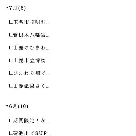
7月(6)
玉名市岱明町…
繁根木八幡宮…
山鹿のひまわ…
山鹿市立博物…
ひまわり畑で…
山鹿温泉さく…
6月(10)
期間限定！か…
菊池川でSUP…