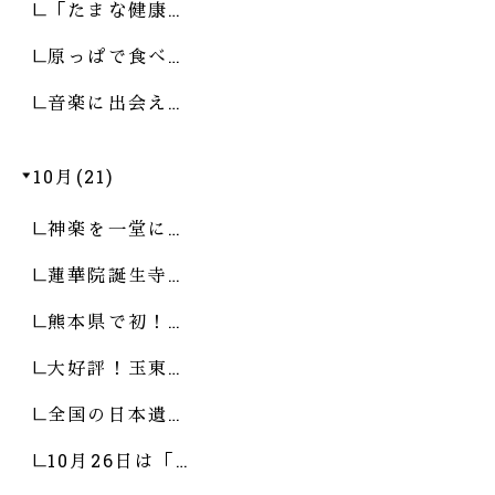
「たまな健康…
原っぱで食べ…
音楽に出会え…
10月(21)
神楽を一堂に…
蓮華院誕生寺…
熊本県で初！…
大好評！玉東…
全国の日本遺…
10月26日は「…