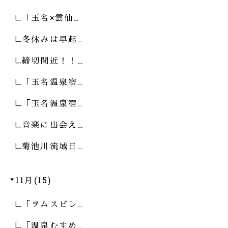
「玉名×雲仙…
冬休みは早起…
締切間近！！…
「玉名温泉宿…
「玉名温泉宿…
音楽に出会え…
菊池川流域日…
11月(15)
「ヲムスビレ…
「温泉むすめ…