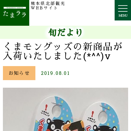
熊本県北部観光
togg
WEBサイト
navi
MENU
旬だより
くまモングッズの新商品が
入荷いたしました(*^^)v
お知らせ
2019.08.01