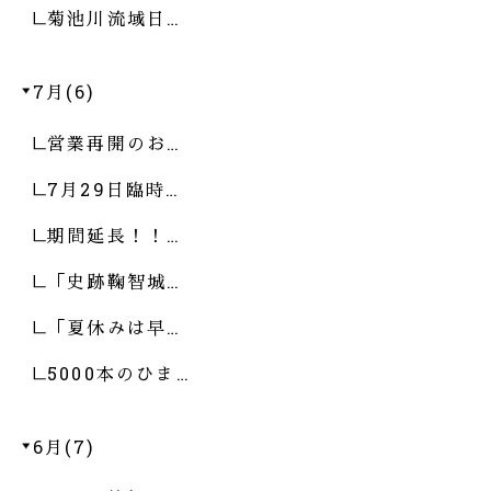
菊池川流域日…
7月(6)
営業再開のお…
7月29日臨時…
期間延長！！…
「史跡鞠智城…
「夏休みは早…
5000本のひま…
6月(7)