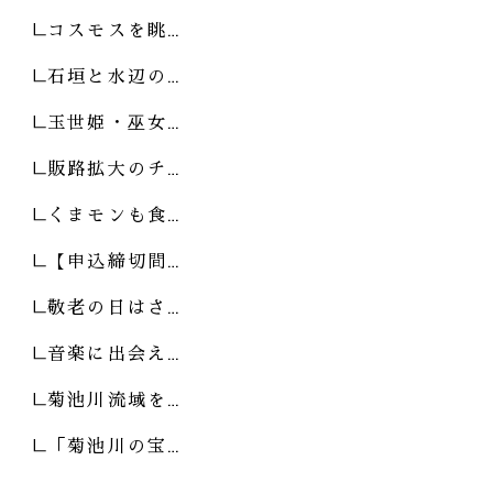
コスモスを眺…
石垣と水辺の…
玉世姫・巫女…
販路拡大のチ…
くまモンも食…
【申込締切間…
敬老の日はさ…
音楽に出会え…
菊池川流域を…
「菊池川の宝…