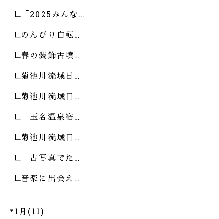
「2025みんな…
のんびり自転…
春の装飾古墳…
菊池川流域日…
菊池川流域日…
「玉名温泉宿…
菊池川流域日…
「古写真でた…
音楽に出会え…
1月(11)