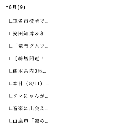
8月(9)
玉名市役所で…
安田知博＆和…
「竜門ダムフ…
【締切間近！…
熊本県内3地…
本日（8/11）…
タマにゃんが…
音楽に出会え…
山鹿市「湯の…