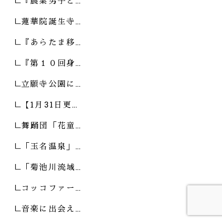
『農業男子と…
蓮華院誕生寺…
『あらたま移…
『第１０回身…
立願寺公園に…
【1月31日更…
舞踊団「花童…
「玉名温泉」…
「菊池川流域…
コッコファー…
音楽に出会え…