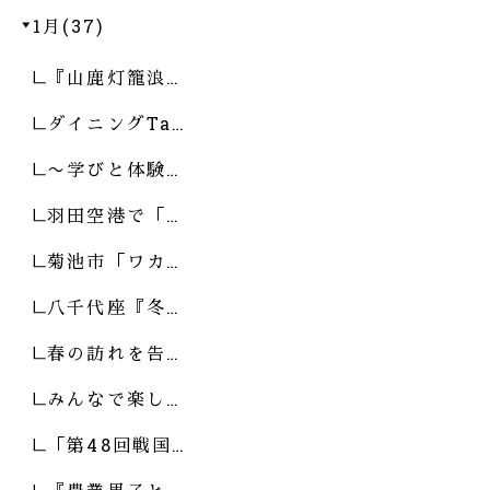
1月(37)
『山鹿灯籠浪…
ダイニングTa…
〜学びと体験…
羽田空港で「…
菊池市「ワカ…
八千代座『冬…
春の訪れを告…
みんなで楽し…
「第48回戦国…