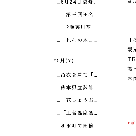
6月24日臨時…
さ
「第三回玉名…
「?瀬裏川花…
「ねむの木コ…
【
観
5月(7)
TE
熊
浴衣を着て「…
お
熊本県立装飾…
「花しょうぶ…
「玉名温泉初…
<
和水町で開催…