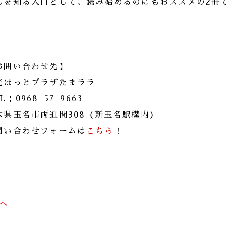
んを知る入口として、読み始めるのにもおススメの2冊です(
お問い合わせ先】
光ほっとプラザたまララ
L：0968-57-9663
本県玉名市両迫間308（新玉名駅構内）
問い合わせフォームは
こちら
！
前へ