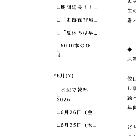
史
期間延長！！…
生
「史跡鞠智城…
巻
「夏休みは早…
5000本のひ
◆
ま…
原
6月(7)
佐
し
水辺で乾杯
絵
2026
年
6月26日（金…
6月25日（木…
ど