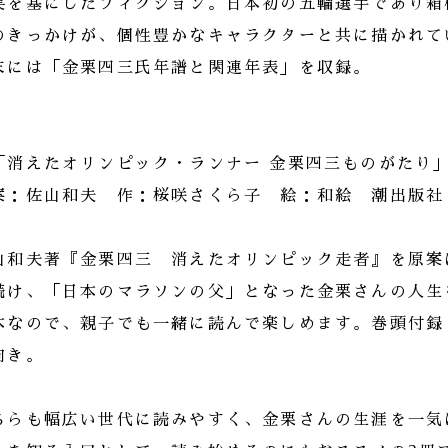
実を基にしたフィクション。日本初の五輪選手であり箱
のきっかけが、個性豊かなキャラクターと共に描かれて
末には「金栗四三氏年譜と関連年表」を収録。
「消えたオリンピック・ランナー 金栗四三ものがたり
案：佐山和夫 作：桜咲さくら子 絵：和絵 潮出版社
山和夫著『金栗四三 消えたオリンピック走者』を原案
続け、「日本のマラソンの父」となった金栗さんの人生
本なので、親子でも一緒に読んで楽しめます。巻頭付録
向き。
ちらも幅広い世代に読みやすく、金栗さんの生涯を一気