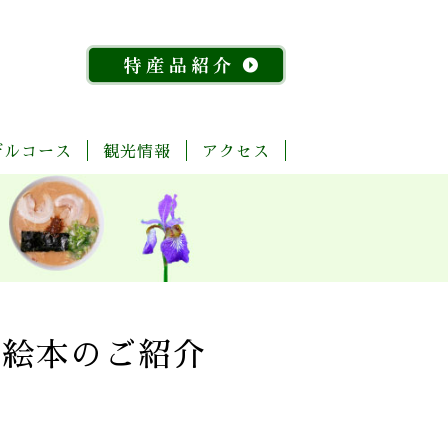
デルコース
観光情報
アクセス
「今
ま
菊
自
歴
温
体
宿
飲
物
特
昔
る
池
然・
史・
泉
験・
泊
食
産
産
『水
ご
川
景
文
レ
施
店
館
品
稲』
と
流
観
化
ジ
設
紹
物
玉
域
ャ
介
語」
名
「足
ー
探
「感
湯」
訪
幸」
め
と絵本のご紹介
コ
よ
ぐ
ー
く
り
ス
ば
り
コ