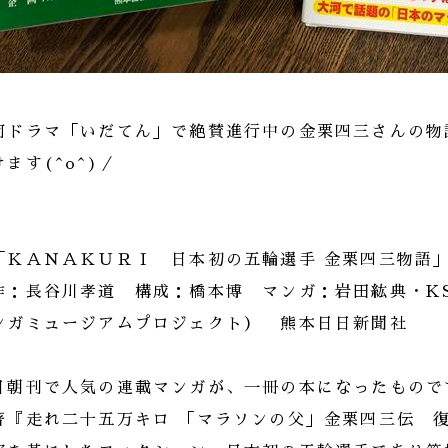
河ドラマ「いだてん」で絶賛進行中の金栗四三さんの物
けます(^o^)／
「ＫＡＮＡＫＵＲＩ 日本初の五輪選手 金栗四三物語
作：長谷川孝道 構成：橋本博 マンガ：岩田紘典・K
ンガミュージアムプロジェクト） 熊本日日新聞社
日朝刊で人気の連載マンガが、一冊の本になったもので
著『走れ二十五万キロ 「マラソンの父」金栗四三伝 