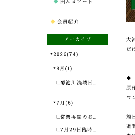
田んぼアート
会員紹介
アーカイブ
大
だ
2026(74)
8月(1)
◆
菊池川流域日…
原
マ
7月(6)
営業再開のお…
熊
道
7月29日臨時…