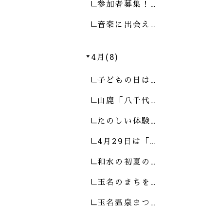
参加者募集！…
音楽に出会え…
4月(8)
子どもの日は…
山鹿「八千代…
たのしい体験…
4月29日は「…
和水の初夏の…
玉名のまちを…
玉名温泉まつ…