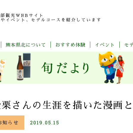
北部観光
WEBサイト
報やイベント、モデルコースを紹介しています
熊本県北について
おすすめ体験
イベント
モ
玉
旬
モ
特
春
夏
秋
冬
名
だ
デ
産
の
よ
ル
品
魅
り
コ
紹
力
ー
介
ス
一
覧
金栗さんの生涯を描いた漫画
お知らせ
2019.05.15