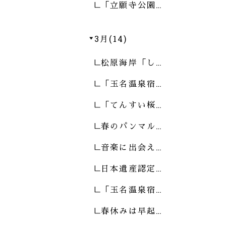
「立願寺公園…
3月(14)
松原海岸「し…
「玉名温泉宿…
「てんすい桜…
春のパンマル…
音楽に出会え…
日本遺産認定…
「玉名温泉宿…
春休みは早起…