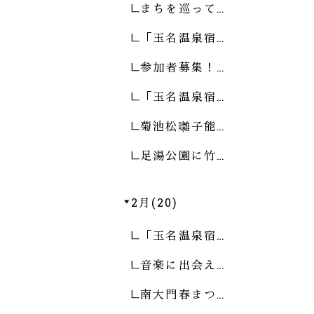
まちを巡って…
「玉名温泉宿…
参加者募集！…
「玉名温泉宿…
菊池松囃子能…
足湯公園に竹…
2月(20)
「玉名温泉宿…
音楽に出会え…
南大門春まつ…