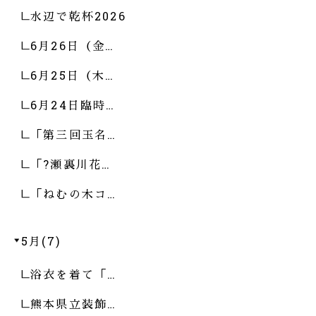
水辺で乾杯2026
6月26日（金…
6月25日（木…
6月24日臨時…
「第三回玉名…
「?瀬裏川花…
「ねむの木コ…
5月(7)
浴衣を着て「…
熊本県立装飾…