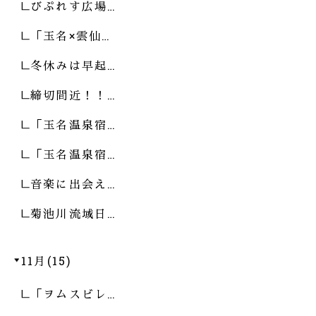
びぷれす広場…
「玉名×雲仙…
冬休みは早起…
締切間近！！…
「玉名温泉宿…
「玉名温泉宿…
音楽に出会え…
菊池川流域日…
11月(15)
「ヲムスビレ…