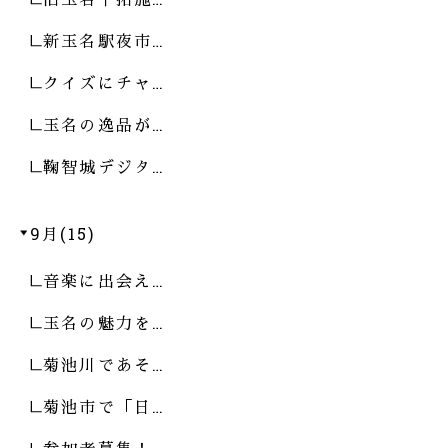
新玉名駅夜市…
クイズにチャ…
玉名の逸品が…
鞠智城デジタ…
9月(15)
音楽に出会え…
玉名の魅力を…
菊池川であそ…
菊池市で「日…