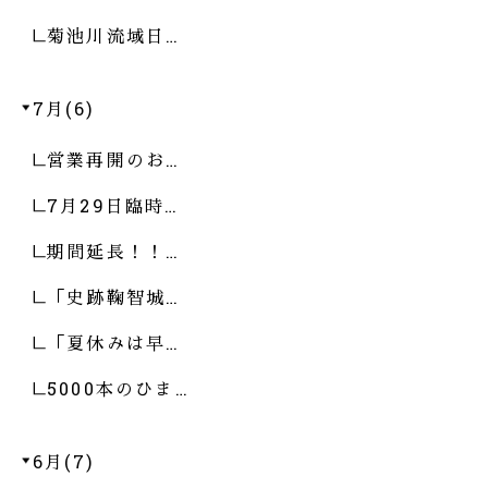
菊池川流域日…
7月(6)
営業再開のお…
7月29日臨時…
期間延長！！…
「史跡鞠智城…
「夏休みは早…
5000本のひま…
6月(7)