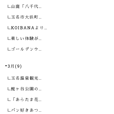
山鹿「八千代…
玉名市大浜町…
KOIBANAより…
楽しい体験が…
ゴールデンウ…
3月(9)
玉名温泉観光…
蛇ヶ谷公園の…
「あらたま花…
パン好きあつ…