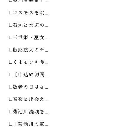
参加者募集！…
コスモスを眺…
石垣と水辺の…
玉世姫・巫女…
販路拡大のチ…
くまモンも食…
【申込締切間…
敬老の日はさ…
音楽に出会え…
菊池川流域を…
「菊池川の宝…