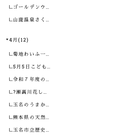
ゴールデンウ…
山鹿温泉さく…
4月(12)
菊地わいふ一…
5月5日こども…
令和７年度の…
?瀬裏川花し…
玉名のうまか…
熊本県の天然…
玉名市立歴史…