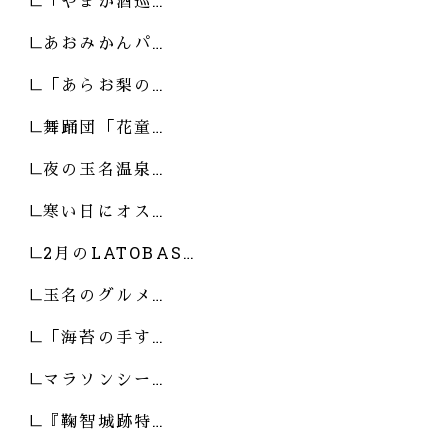
「やまが酒巡…
あおみかんパ…
「あらお梨の…
舞踊団「花童…
夜の玉名温泉…
寒い日にオス…
2月のLATOBAS…
玉名のグルメ…
「海苔の手す…
マラソンシー…
『鞠智城跡特…