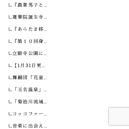
『農業男子と…
蓮華院誕生寺…
『あらたま移…
『第１０回身…
立願寺公園に…
【1月31日更…
舞踊団「花童…
「玉名温泉」…
「菊池川流域…
コッコファー…
音楽に出会え…