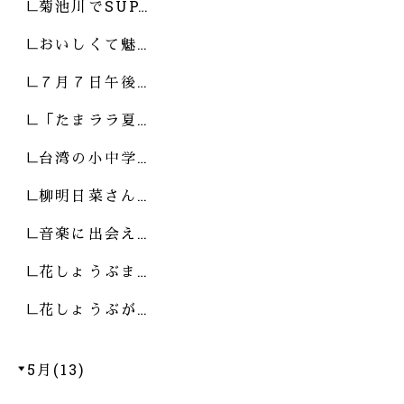
菊池川でSUP…
おいしくて魅…
７月７日午後…
「たまララ夏…
台湾の小中学…
柳明日菜さん…
音楽に出会え…
花しょうぶま…
花しょうぶが…
5月(13)