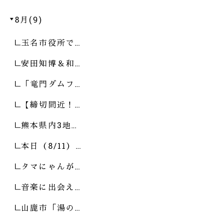
8月(9)
玉名市役所で…
安田知博＆和…
「竜門ダムフ…
【締切間近！…
熊本県内3地…
本日（8/11）…
タマにゃんが…
音楽に出会え…
山鹿市「湯の…