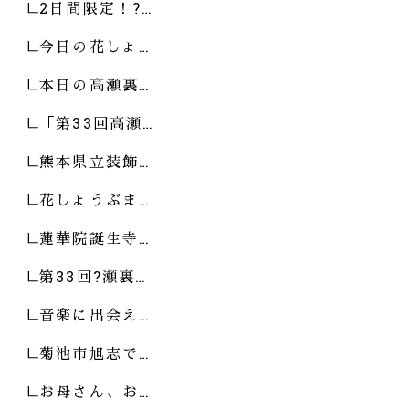
2日間限定！?…
今日の花しょ…
本日の高瀬裏…
「第33回高瀬…
熊本県立装飾…
花しょうぶま…
蓮華院誕生寺…
第33回?瀬裏…
音楽に出会え…
菊池市旭志で…
お母さん、お…