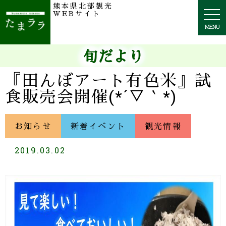
熊本県北部観光
togg
WEBサイト
navi
MENU
旬だより
『田んぼアート有色米』試
食販売会開催(*´▽｀*)
お知らせ
新着イベント
観光情報
2019.03.02