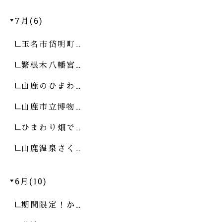
7月(6)
玉名市岱明町…
繁根木八幡宮…
山鹿のひまわ…
山鹿市立博物…
ひまわり畑で…
山鹿温泉さく…
6月(10)
期間限定！か…