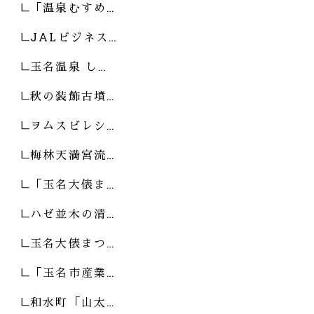
「温泉むすめ…
JALビジネス…
玉名温泉 し…
秋の装飾古墳…
ヲムスビレシ…
梅林天満宮流…
「玉名大俵ま…
ハゼ並木の清…
玉名大俵まつ…
「玉名市産業…
和水町「山太…