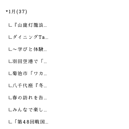
1月(37)
『山鹿灯籠浪…
ダイニングTa…
〜学びと体験…
羽田空港で「…
菊池市「ワカ…
八千代座『冬…
春の訪れを告…
みんなで楽し…
「第48回戦国…