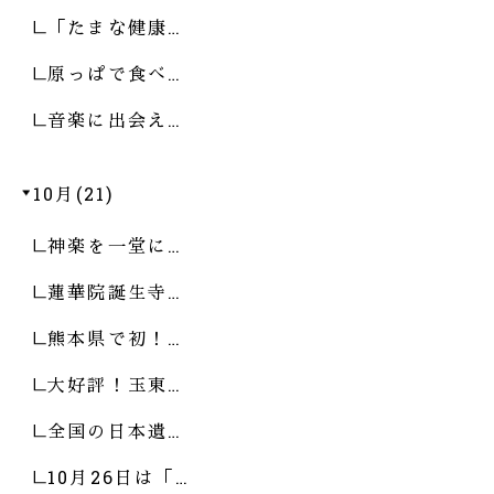
「たまな健康…
原っぱで食べ…
音楽に出会え…
10月(21)
神楽を一堂に…
蓮華院誕生寺…
熊本県で初！…
大好評！玉東…
全国の日本遺…
10月26日は「…