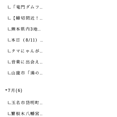
「竜門ダムフ…
【締切間近！…
熊本県内3地…
本日（8/11）…
タマにゃんが…
音楽に出会え…
山鹿市「湯の…
7月(6)
玉名市岱明町…
繁根木八幡宮…