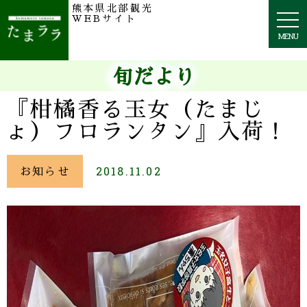
熊本県北部観光
togg
WEBサイト
navi
MENU
旬だより
『柑橘香る玉女（たまじ
ょ）フロランタン』入荷！
お知らせ
2018.11.02