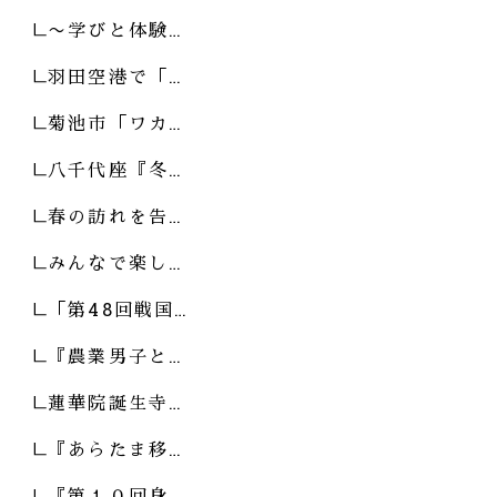
〜学びと体験…
羽田空港で「…
菊池市「ワカ…
八千代座『冬…
春の訪れを告…
みんなで楽し…
「第48回戦国…
『農業男子と…
蓮華院誕生寺…
『あらたま移…
『第１０回身…