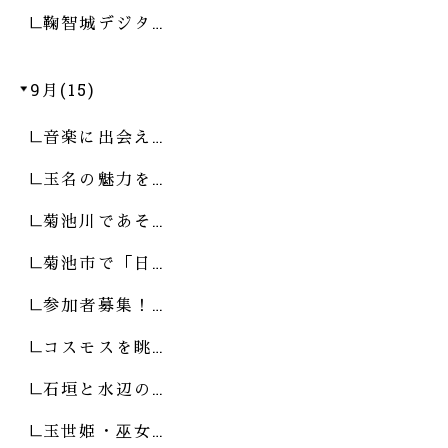
鞠智城デジタ…
9月(15)
音楽に出会え…
玉名の魅力を…
菊池川であそ…
菊池市で「日…
参加者募集！…
コスモスを眺…
石垣と水辺の…
玉世姫・巫女…