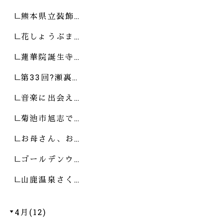
熊本県立装飾…
花しょうぶま…
蓮華院誕生寺…
第33回?瀬裏…
音楽に出会え…
菊池市旭志で…
お母さん、お…
ゴールデンウ…
山鹿温泉さく…
4月(12)