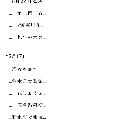
6月24日臨時…
「第三回玉名…
「?瀬裏川花…
「ねむの木コ…
5月(7)
浴衣を着て「…
熊本県立装飾…
「花しょうぶ…
「玉名温泉初…
和水町で開催…