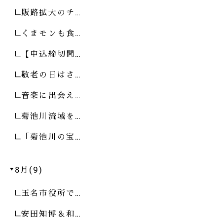
販路拡大のチ…
くまモンも食…
【申込締切間…
敬老の日はさ…
音楽に出会え…
菊池川流域を…
「菊池川の宝…
8月(9)
玉名市役所で…
安田知博＆和…