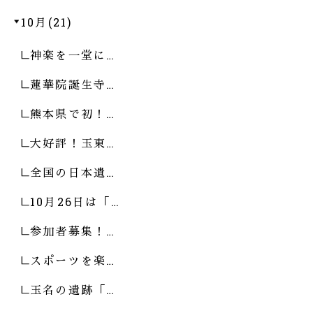
10月(21)
神楽を一堂に…
蓮華院誕生寺…
熊本県で初！…
大好評！玉東…
全国の日本遺…
10月26日は「…
参加者募集！…
スポーツを楽…
玉名の遺跡「…