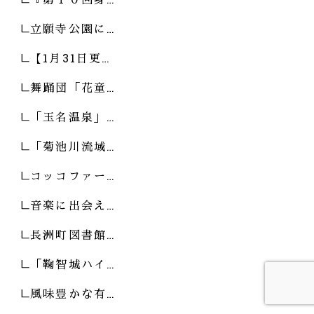
立願寺公園に…
【1月31日更…
舞踊団「花童…
「玉名温泉」…
「菊池川流域…
コッコファー…
音楽に出会え…
長洲町図書館…
「鞠智城ハイ…
風味豊かな有…