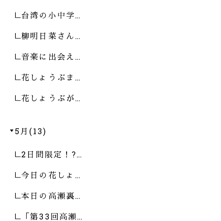
台湾の小中学…
柳明日菜さん…
音楽に出会え…
花しょうぶま…
花しょうぶが…
5月(13)
2日間限定！?…
今日の花しょ…
本日の高瀬裏…
「第33回高瀬…