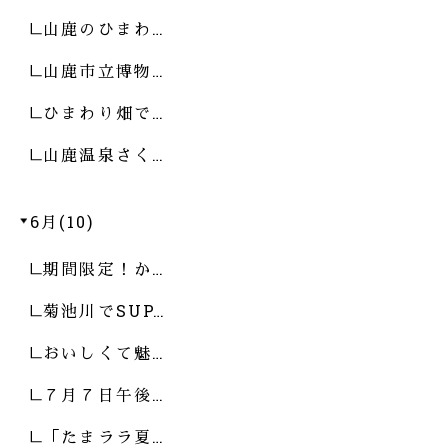
山鹿のひまわ…
山鹿市立博物…
ひまわり畑で…
山鹿温泉さく…
6月(10)
期間限定！か…
菊池川でSUP…
おいしくて魅…
７月７日午後…
「たまララ夏…