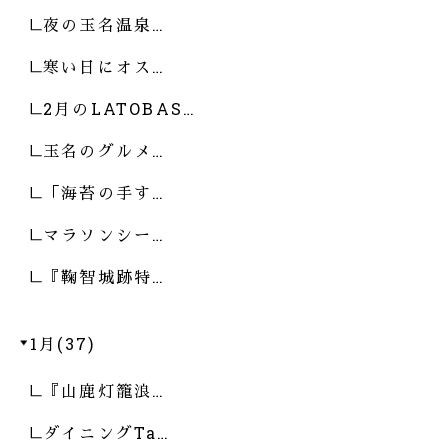
夜の玉名温泉…
寒い日にオス…
2月のLATOBAS…
玉名のグルメ…
「海苔の手す…
マラソンシー…
『鞠智城跡特…
1月(37)
『山鹿灯籠浪…
ダイニングTa…