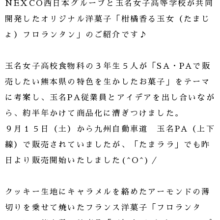
NEXCO西日本グループと玉名女子高等学校が共同
開発したオリジナル洋菓子「柑橘香る玉女（たまじ
ょ）フロランタン」のご紹介です♪
玉名女子高校食物科の３年生５人が「SA・PAで販
売したい熊本県の特色を生かしたお菓子」をテーマ
に考案し、玉名PA従業員とアイデアを出し合いなが
ら、約半年かけて商品化に漕ぎつけました。
９月１５日（土）から九州自動車道 玉名PA（上下
線）で販売されていましたが、「たまララ」でも昨
日より販売開始いたしました(^O^)／
クッキー生地にキャラメルを絡めたアーモンドの薄
切りを乗せて焼いたフランス洋菓子「フロランタ