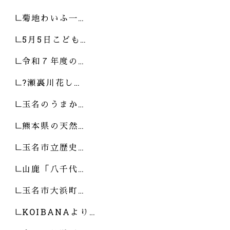
菊地わいふ一…
5月5日こども…
令和７年度の…
?瀬裏川花し…
玉名のうまか…
熊本県の天然…
玉名市立歴史…
山鹿「八千代…
玉名市大浜町…
KOIBANAより…