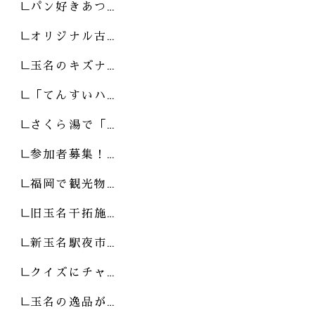
パン好きあつ…
オリジナル古…
玉名のキズナ…
「てんすいハ…
さくら湯で「…
参加者募集！…
福岡で観光物…
旧玉名干拓施…
新玉名駅夜市…
クイズにチャ…
玉名の逸品が…