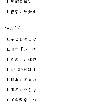
参加者募集！…
音楽に出会え…
4月(8)
子どもの日は…
山鹿「八千代…
たのしい体験…
4月29日は「…
和水の初夏の…
玉名のまちを…
玉名温泉まつ…