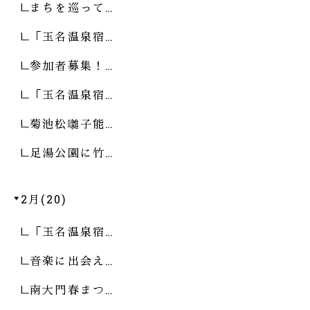
まちを巡って…
「玉名温泉宿…
参加者募集！…
「玉名温泉宿…
菊池松囃子能…
足湯公園に竹…
2月(20)
「玉名温泉宿…
音楽に出会え…
南大門春まつ…