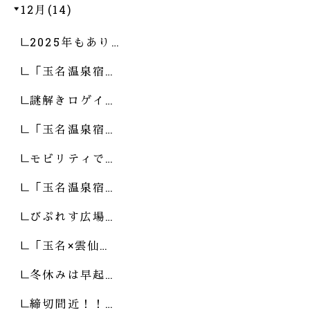
12月(14)
2025年もあり…
「玉名温泉宿…
謎解きロゲイ…
「玉名温泉宿…
モビリティで…
「玉名温泉宿…
びぷれす広場…
「玉名×雲仙…
冬休みは早起…
締切間近！！…