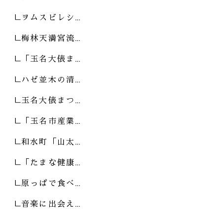
ヲムスビレシ…
梅林天満宮流…
「玉名大俵ま…
ハゼ並木の清…
玉名大俵まつ…
「玉名市産業…
和水町「山太…
「たまな健康…
原っぱで食べ…
音楽に出会え…