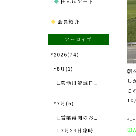
田んぼアート
会員紹介
アーカイブ
2026(74)
8月(1)
朝
し
菊池川流域日…
こ
1
7月(6)
営業再開のお…
*-
田
7月29日臨時…