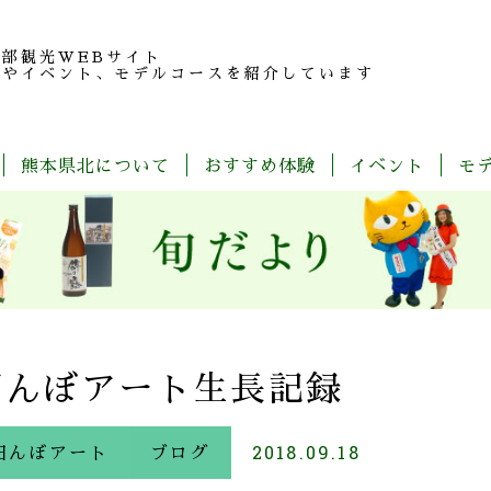
北部観光
WEBサイト
報やイベント、モデルコースを紹介しています
熊本県北について
おすすめ体験
イベント
モ
玉
旬
モ
特
春
夏
秋
冬
名
だ
デ
産
の
よ
ル
品
魅
り
コ
紹
力
ー
介
ス
一
覧
田んぼアート生長記録
田んぼアート
ブログ
2018.09.18