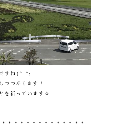
ね(^_^;
しつつあります！
とを祈っています☆
)
-*-*-*-*-*-*-*-*-*-*-*-*-*-*