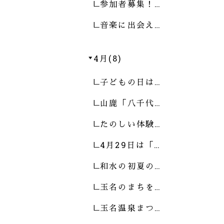
参加者募集！…
音楽に出会え…
4月(8)
子どもの日は…
山鹿「八千代…
たのしい体験…
4月29日は「…
和水の初夏の…
玉名のまちを…
玉名温泉まつ…