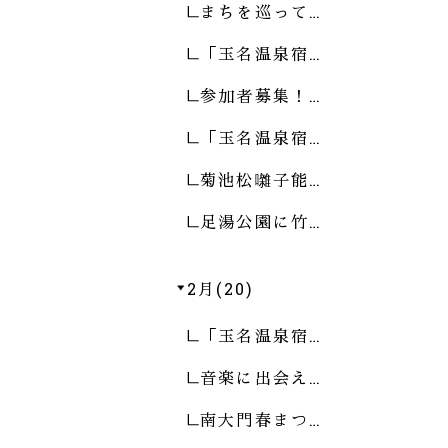
まちを巡って…
「玉名温泉宿…
参加者募集！…
「玉名温泉宿…
菊池松囃子能…
足湯公園に竹…
2月(20)
「玉名温泉宿…
音楽に出会え…
南大門春まつ…