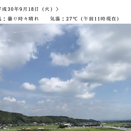
30
9
18
平成
年
月
日（火）＞
27℃
気：曇り時々晴れ 気温：
（午前11時現在）