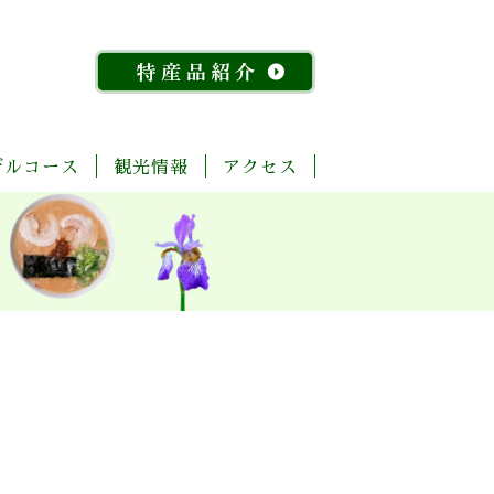
デルコース
観光情報
アクセス
「今
ま
菊
自
歴
温
体
宿
飲
物
特
昔
る
池
然・
史・
泉
験・
泊
食
産
産
『水
ご
川
景
文
レ
施
店
館
品
稲』
と
流
観
化
ジ
設
紹
物
玉
域
ャ
介
語」
名
「足
ー
探
「感
湯」
訪
幸」
め
コ
よ
ぐ
ー
く
り
ス
ば
り
コ