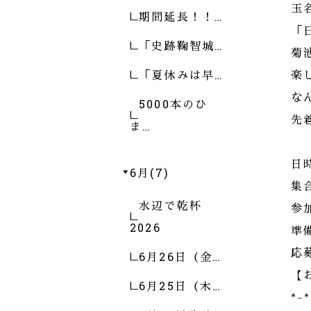
玉
期間延長！！…
「
「史跡鞠智城…
菊
「夏休みは早…
楽
な
5000本のひ
先
ま…
日時
6月(7)
集
水辺で乾杯
参
2026
準
応
6月26日（金…
【
6月25日（木…
*-