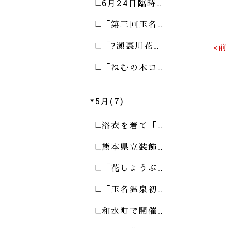
6月24日臨時…
「第三回玉名…
「?瀬裏川花…
<
「ねむの木コ…
5月(7)
浴衣を着て「…
熊本県立装飾…
「花しょうぶ…
「玉名温泉初…
和水町で開催…