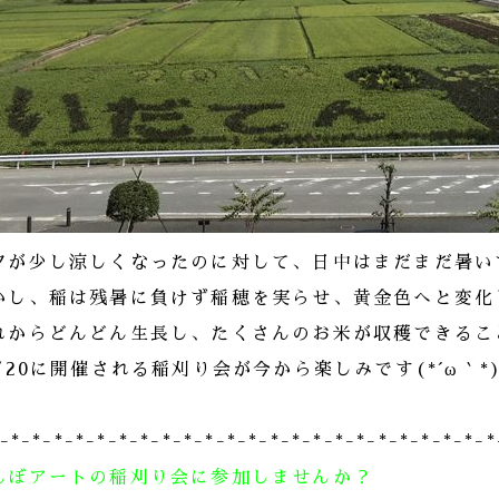
夕が少し涼しくなったのに対して、日中はまだまだ暑いです
かし、稲は残暑に負けず稲穂を実らせ、黄金色へと変化
れからどんどん生長し、たくさんのお米が収穫できるこ
0/20に開催される稲刈り会が今から楽しみです(*´ω｀*
*-*-*-*-*-*-*-*-*-*-*-*-*-*-*-*-*-*-*-*-*-*-*-*
んぼアートの稲刈り会に参加しませんか？