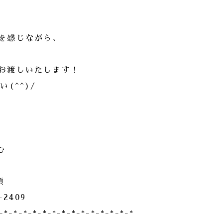
を感じながら、
お渡しいたします！
(^^)/
む
順
2409
-*-*-*-*-*-*-*-*-*-*-*-*-*-*