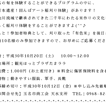
名の旬を体験することができるプログラムの中に、
日本遺産！田んぼアート稲刈り体験」があります！
池川流域で継承されてきた二千年にわたる米作りの文化
しく稲刈り体験をすることができますよ(^^♪
んと！参加者特典として、刈り取った「有色米」を後日
着10名様のみ参加できますので、お早めにご応募ください
：平成30年10月20日（土） 10:00～12:00
合場所：観光ほっとプラザたまララ
加費：1,000円（お土産付き）※料金に傷害保険料を含
備物：動きやすい服装、軍手、長靴
募締め切り：平成30年10月12日（金）※申し込み先着
お問合せ先】玉名市商工会 天水支所 TEL：0968-82-
*-*-*-*-*-*-*-*-*-*-*-*-*-*-*-*-*-*-*-*-*-*-*-*