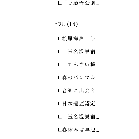
「立願寺公園…
3月(14)
松原海岸「し…
「玉名温泉宿…
「てんすい桜…
春のパンマル…
音楽に出会え…
日本遺産認定…
「玉名温泉宿…
春休みは早起…