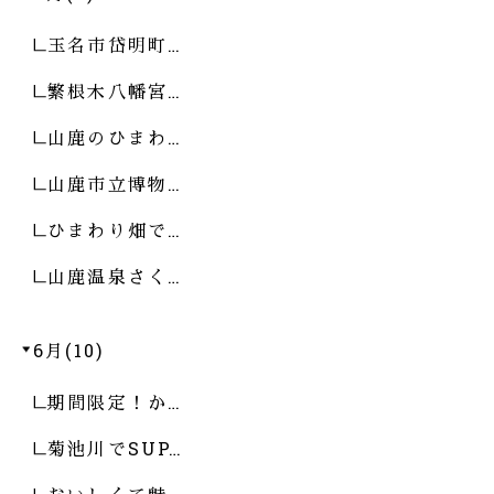
玉名市岱明町…
繁根木八幡宮…
山鹿のひまわ…
山鹿市立博物…
ひまわり畑で…
山鹿温泉さく…
6月(10)
期間限定！か…
菊池川でSUP…