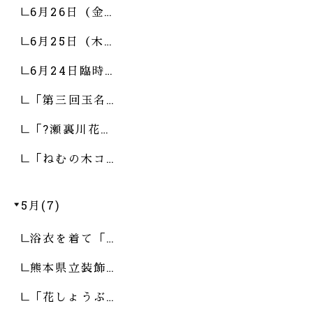
6月26日（金…
6月25日（木…
6月24日臨時…
「第三回玉名…
「?瀬裏川花…
「ねむの木コ…
5月(7)
浴衣を着て「…
熊本県立装飾…
「花しょうぶ…