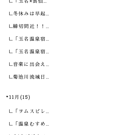
「玉名×雲仙…
冬休みは早起…
締切間近！！…
「玉名温泉宿…
「玉名温泉宿…
音楽に出会え…
菊池川流域日…
11月(15)
「ヲムスビレ…
「温泉むすめ…