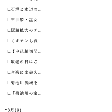
石垣と水辺の…
玉世姫・巫女…
販路拡大のチ…
くまモンも食…
【申込締切間…
敬老の日はさ…
音楽に出会え…
菊池川流域を…
「菊池川の宝…
8月(9)