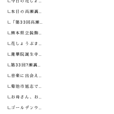
今日の花しょ…
本日の高瀬裏…
「第33回高瀬…
熊本県立装飾…
花しょうぶま…
蓮華院誕生寺…
第33回?瀬裏…
音楽に出会え…
菊池市旭志で…
お母さん、お…
ゴールデンウ…