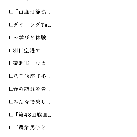
『山鹿灯籠浪…
ダイニングTa…
〜学びと体験…
羽田空港で「…
菊池市「ワカ…
八千代座『冬…
春の訪れを告…
みんなで楽し…
「第48回戦国…
『農業男子と…