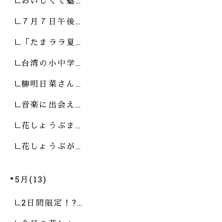
おいしくて魅…
７月７日午後…
「たまララ夏…
台湾の小中学…
柳明日菜さん…
音楽に出会え…
花しょうぶま…
花しょうぶが…
5月(13)
2日間限定！?…