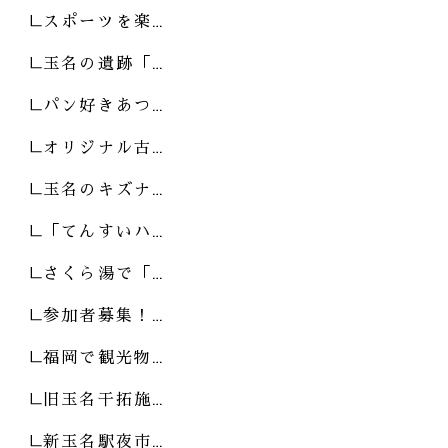
スポーツを楽…
玉名の遺跡「…
パン好きあつ…
オリジナル古…
玉名のキズナ…
「てんすいハ…
さくら湯で「…
参加者募集！…
福岡で観光物…
旧玉名干拓施…
新玉名駅夜市…