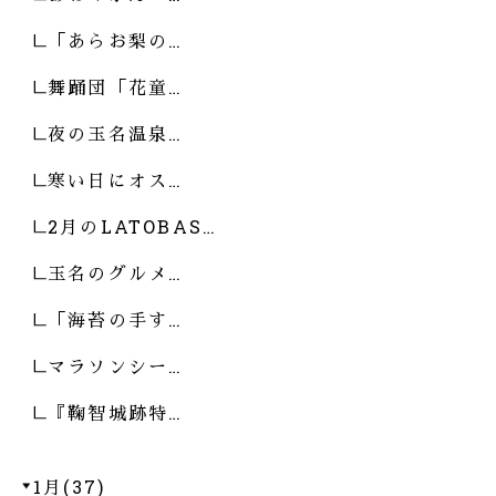
「あらお梨の…
舞踊団「花童…
夜の玉名温泉…
寒い日にオス…
2月のLATOBAS…
玉名のグルメ…
「海苔の手す…
マラソンシー…
『鞠智城跡特…
1月(37)