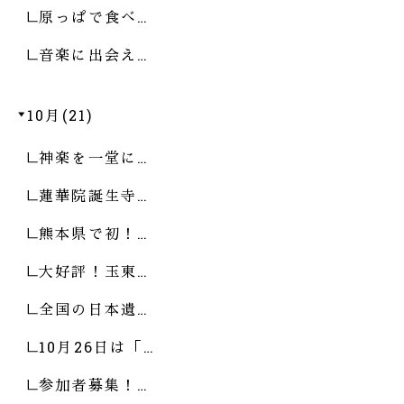
原っぱで食べ…
音楽に出会え…
10月(21)
神楽を一堂に…
蓮華院誕生寺…
熊本県で初！…
大好評！玉東…
全国の日本遺…
10月26日は「…
参加者募集！…