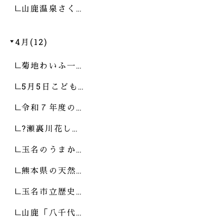
山鹿温泉さく…
4月(12)
菊地わいふ一…
5月5日こども…
令和７年度の…
?瀬裏川花し…
玉名のうまか…
熊本県の天然…
玉名市立歴史…
山鹿「八千代…