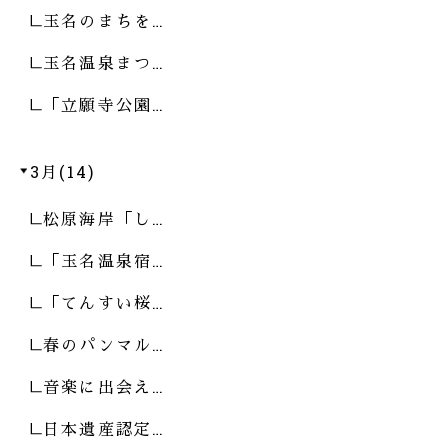
玉名のまちを…
玉名温泉まつ…
「立願寺公園…
3月(14)
松原海岸「し…
「玉名温泉宿…
「てんすい桜…
春のパンマル…
音楽に出会え…
日本遺産認定…