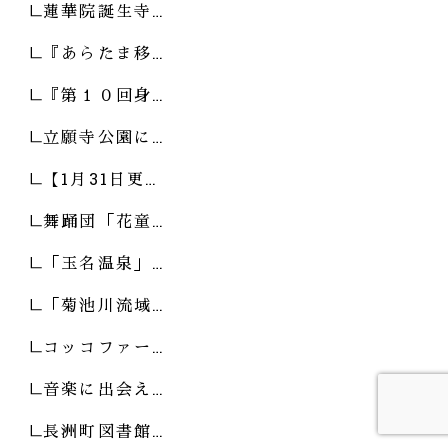
蓮華院誕生寺…
『あらたま移…
『第１０回身…
立願寺公園に…
【1月31日更…
舞踊団「花童…
「玉名温泉」…
「菊池川流域…
コッコファー…
音楽に出会え…
長洲町図書館…