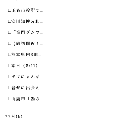
玉名市役所で…
安田知博＆和…
「竜門ダムフ…
【締切間近！…
熊本県内3地…
本日（8/11）…
タマにゃんが…
音楽に出会え…
山鹿市「湯の…
7月(6)