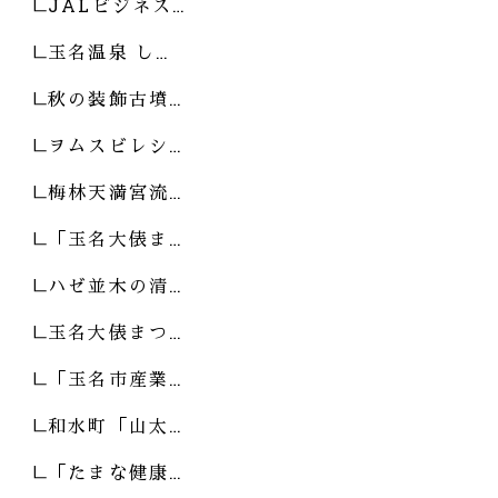
JALビジネス…
玉名温泉 し…
秋の装飾古墳…
ヲムスビレシ…
梅林天満宮流…
「玉名大俵ま…
ハゼ並木の清…
玉名大俵まつ…
「玉名市産業…
和水町「山太…
「たまな健康…