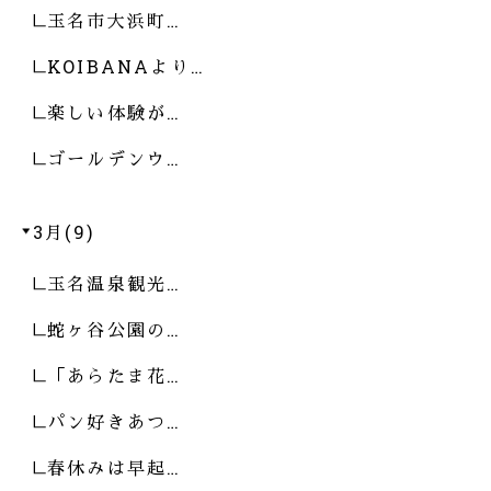
玉名市大浜町…
KOIBANAより…
楽しい体験が…
ゴールデンウ…
3月(9)
玉名温泉観光…
蛇ヶ谷公園の…
「あらたま花…
パン好きあつ…
春休みは早起…