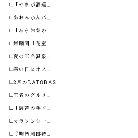
「やまが酒巡…
あおみかんパ…
「あらお梨の…
舞踊団「花童…
夜の玉名温泉…
寒い日にオス…
2月のLATOBAS…
玉名のグルメ…
「海苔の手す…
マラソンシー…
『鞠智城跡特…