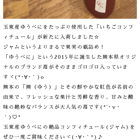
玉東産ゆうべにをたっぷり使用した「いちごコンフ
ィチュール」が新たに入荷しました☆
ジャムというよりまるで果実の瓶詰め！
「ゆうべに」という2015年に誕生した熊本県オリジ
ナルのブランド苺がそのままゴロゴロ入っていま
すヾ(*･∀･｀)o
熊本の「熊（ゆう）」とその鮮やかな紅色が名前の
由来で、フレッシュな果汁と芳醇な香り、甘みと酸
味の絶妙なバランスが大人気の苺です(*´･ｖ･
｀)♡*
玉東産ゆうべにの絶品コンフィチュール(ジャム)を
ぜひ一度ご賞味くださいヾ(･∀･｀*)♪