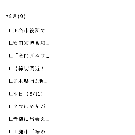
8月(9)
玉名市役所で…
安田知博＆和…
「竜門ダムフ…
【締切間近！…
熊本県内3地…
本日（8/11）…
タマにゃんが…
音楽に出会え…
山鹿市「湯の…