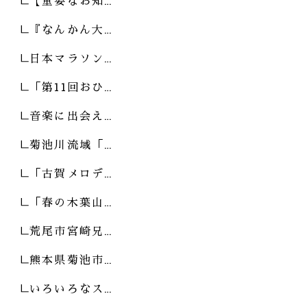
【重要なお知…
『なんかん大…
日本マラソン…
「第11回おひ…
音楽に出会え…
菊池川流域「…
「古賀メロデ…
「春の木葉山…
荒尾市宮崎兄…
熊本県菊池市…
いろいろなス…