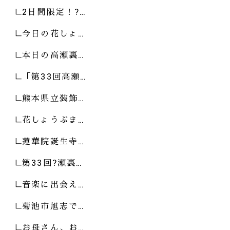
2日間限定！?…
今日の花しょ…
本日の高瀬裏…
「第33回高瀬…
熊本県立装飾…
花しょうぶま…
蓮華院誕生寺…
第33回?瀬裏…
音楽に出会え…
菊池市旭志で…
お母さん、お…