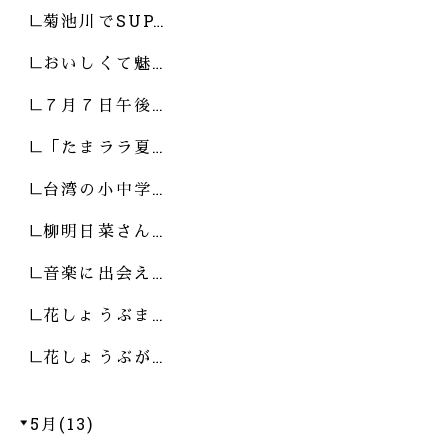
菊池川でSUP…
おいしくて魅…
７月７日午後…
「たまララ夏…
台湾の小中学…
柳明日菜さん…
音楽に出会え…
花しょうぶま…
花しょうぶが…
5月(13)