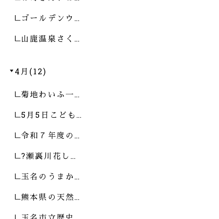
ゴールデンウ…
山鹿温泉さく…
4月(12)
菊地わいふ一…
5月5日こども…
令和７年度の…
?瀬裏川花し…
玉名のうまか…
熊本県の天然…
玉名市立歴史…