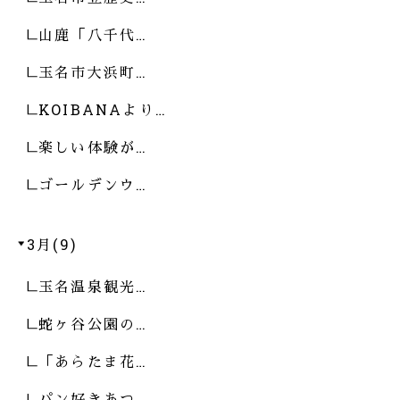
山鹿「八千代…
玉名市大浜町…
KOIBANAより…
楽しい体験が…
ゴールデンウ…
3月(9)
玉名温泉観光…
蛇ヶ谷公園の…
「あらたま花…
パン好きあつ…