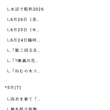
水辺で乾杯2026
6月26日（金…
6月25日（木…
6月24日臨時…
「第三回玉名…
「?瀬裏川花…
「ねむの木コ…
5月(7)
浴衣を着て「…
熊本県立装飾…