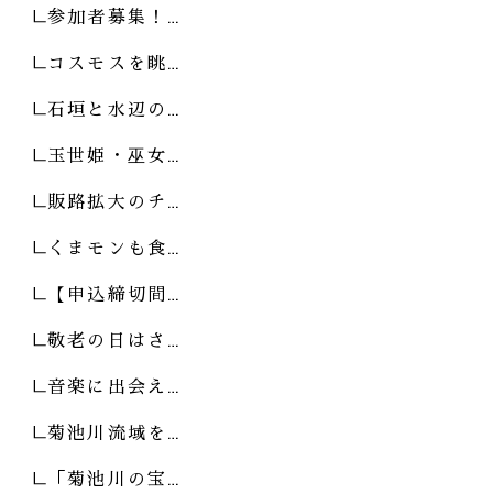
参加者募集！…
コスモスを眺…
石垣と水辺の…
玉世姫・巫女…
販路拡大のチ…
くまモンも食…
【申込締切間…
敬老の日はさ…
音楽に出会え…
菊池川流域を…
「菊池川の宝…