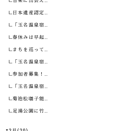
音楽に出会え…
日本遺産認定…
「玉名温泉宿…
春休みは早起…
まちを巡って…
「玉名温泉宿…
参加者募集！…
「玉名温泉宿…
菊池松囃子能…
足湯公園に竹…
2月(20)