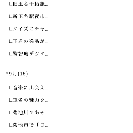
旧玉名干拓施…
新玉名駅夜市…
クイズにチャ…
玉名の逸品が…
鞠智城デジタ…
9月(15)
音楽に出会え…
玉名の魅力を…
菊池川であそ…
菊池市で「日…