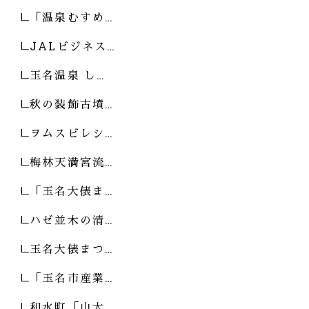
「温泉むすめ…
JALビジネス…
玉名温泉 し…
秋の装飾古墳…
ヲムスビレシ…
梅林天満宮流…
「玉名大俵ま…
ハゼ並木の清…
玉名大俵まつ…
「玉名市産業…
和水町「山太…