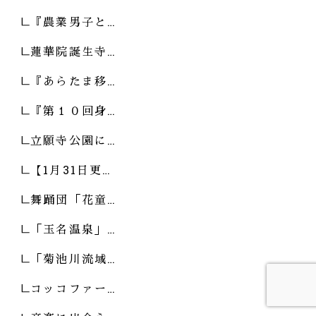
『農業男子と…
蓮華院誕生寺…
『あらたま移…
『第１０回身…
立願寺公園に…
【1月31日更…
舞踊団「花童…
「玉名温泉」…
「菊池川流域…
コッコファー…