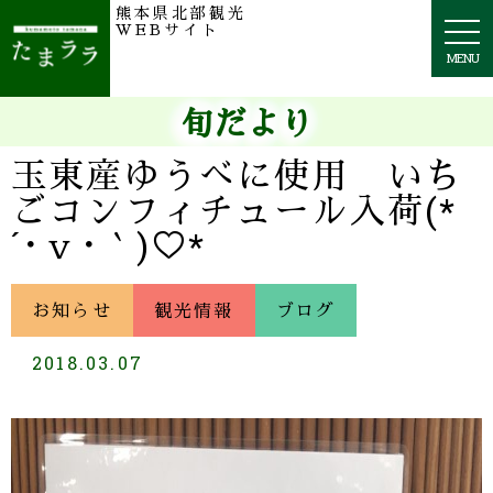
熊本県北部観光
togg
WEBサイト
navi
MENU
旬だより
玉東産ゆうべに使用 いち
ごコンフィチュール入荷(*
´･ｖ･｀)♡*
お知らせ
観光情報
ブログ
2018.03.07