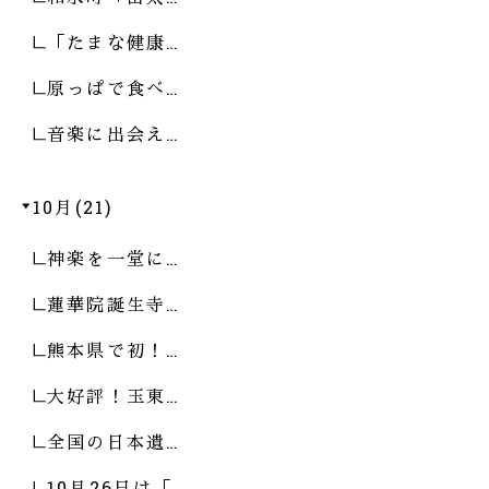
「たまな健康…
原っぱで食べ…
音楽に出会え…
10月(21)
神楽を一堂に…
蓮華院誕生寺…
熊本県で初！…
大好評！玉東…
全国の日本遺…
10月26日は「…