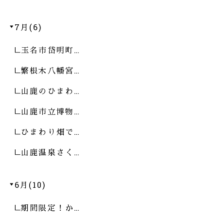
7月(6)
玉名市岱明町…
繁根木八幡宮…
山鹿のひまわ…
山鹿市立博物…
ひまわり畑で…
山鹿温泉さく…
6月(10)
期間限定！か…