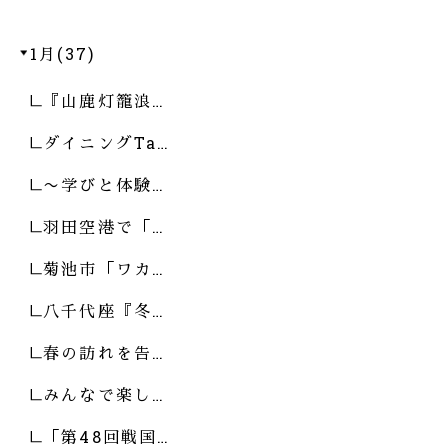
1月(37)
『山鹿灯籠浪…
ダイニングTa…
〜学びと体験…
羽田空港で「…
菊池市「ワカ…
八千代座『冬…
春の訪れを告…
みんなで楽し…
「第48回戦国…