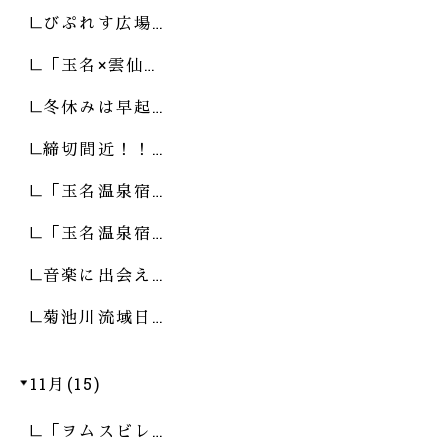
びぷれす広場…
「玉名×雲仙…
冬休みは早起…
締切間近！！…
「玉名温泉宿…
「玉名温泉宿…
音楽に出会え…
菊池川流域日…
11月(15)
「ヲムスビレ…