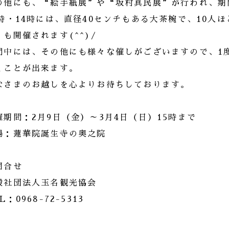
の他にも、“絵手紙展”や“坂村真民展”が行われ、期
3時・14時には、直径40センチもある大茶椀で、10人
”も開催されます(^^)/
間中には、その他にも様々な催しがございますので、1
くことが出来ます。
なさまのお越しを心よりお待ちしております。
催期間：2月9日（金）～3月4日（日）15時まで
場：蓮華院誕生寺の奥之院
問合せ
般社団法人玉名観光協会
L：0968-72-5313