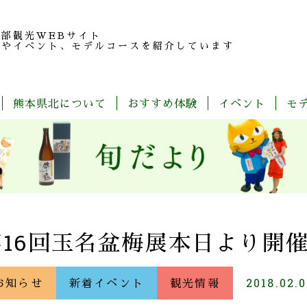
北部観光
WEBサイト
報やイベント、モデルコースを紹介しています
熊本県北について
おすすめ体験
イベント
モ
玉
旬
モ
特
春
夏
秋
冬
名
だ
デ
産
の
よ
ル
品
魅
り
コ
紹
力
ー
介
ス
一
覧
第16回玉名盆梅展本日より開
お知らせ
新着イベント
観光情報
2018.02.