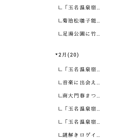
「玉名温泉宿…
菊池松囃子能…
足湯公園に竹…
2月(20)
「玉名温泉宿…
音楽に出会え…
南大門春まつ…
「玉名温泉宿…
「玉名温泉宿…
謎解きロゲイ…