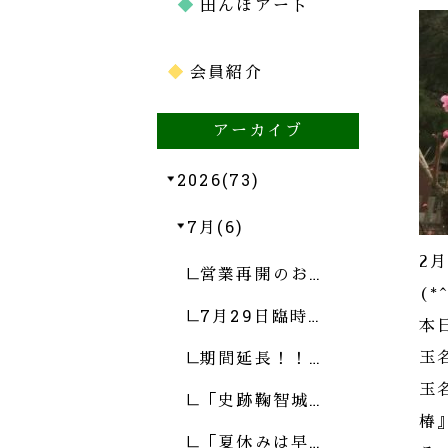
田んぼアート
会員紹介
アーカイブ
2026(73)
7月(6)
2
営業再開のお…
(*
7月29日臨時…
本
期間延長！！…
玉
玉
「史跡鞠智城…
椿
「夏休みは早…