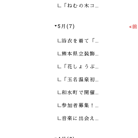
「ねむの木コ…
5月(7)
<
浴衣を着て「…
熊本県立装飾…
「花しょうぶ…
「玉名温泉初…
和水町で開催…
参加者募集！…
音楽に出会え…