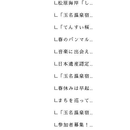
松原海岸「し…
「玉名温泉宿…
「てんすい桜…
春のパンマル…
音楽に出会え…
日本遺産認定…
「玉名温泉宿…
春休みは早起…
まちを巡って…
「玉名温泉宿…
参加者募集！…