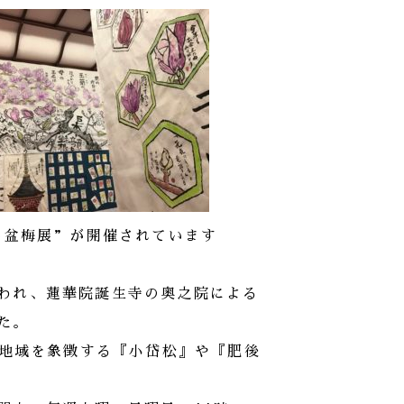
名盆梅展”が開催されています
われ、蓮華院誕生寺の奥之院による
た。
、地域を象徴する『小岱松』や『肥後