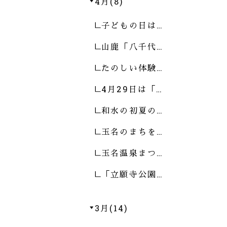
4月(8)
子どもの日は…
山鹿「八千代…
たのしい体験…
4月29日は「…
和水の初夏の…
玉名のまちを…
玉名温泉まつ…
「立願寺公園…
3月(14)