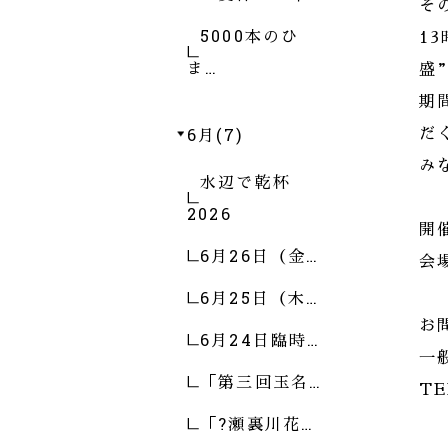
そ
5000本のひ
1
ま…
盛
期
6月(7)
だ
み
水辺で乾杯
2026
開
6月26日（金…
会
6月25日（木…
お
6月24日臨時…
一
「第三回玉名…
TE
「?瀬裏川花…