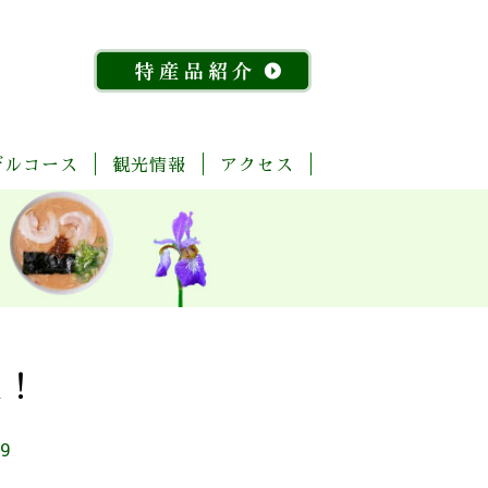
デルコース
観光情報
アクセス
「今
ま
菊
自
歴
温
体
宿
飲
物
特
昔
る
池
然・
史・
泉
験・
泊
食
産
産
『水
ご
川
景
文
レ
施
店
館
品
稲』
と
流
観
化
ジ
設
紹
物
玉
域
ャ
介
語」
名
「足
ー
探
「感
湯」
訪
幸」
め
催！
コ
よ
ぐ
ー
く
り
ス
ば
09
り
コ