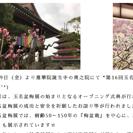
月9日（金）より蓮華院誕生寺の奥之院にて“第16回玉
^^*)
日は、玉名盆梅展の始まりとなるオープニング式典が行
名盆梅展の成功と安全を祈願したお詣り等が行われまし
名盆梅展では、樹齢50～150年の『梅盆栽』を中心に
』も展示されています☆