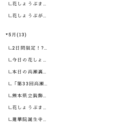
花しょうぶま…
花しょうぶが…
5月(13)
2日間限定！?…
今日の花しょ…
本日の高瀬裏…
「第33回高瀬…
熊本県立装飾…
花しょうぶま…
蓮華院誕生寺…