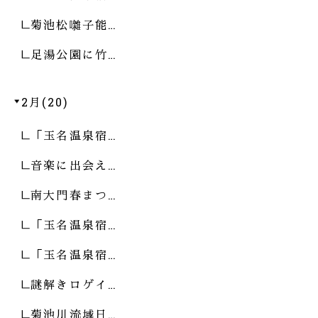
菊池松囃子能…
足湯公園に竹…
2月(20)
「玉名温泉宿…
音楽に出会え…
南大門春まつ…
「玉名温泉宿…
「玉名温泉宿…
謎解きロゲイ…
菊池川流域日…