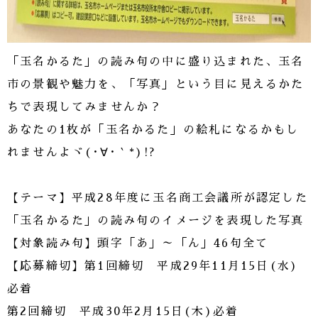
「玉名かるた」の読み句の中に盛り込まれた、玉名
市の景観や魅力を、「写真」という目に見えるかた
ちで表現してみませんか？
あなたの1枚が「玉名かるた」の絵札になるかもし
れませんよヾ(･∀･｀*)!?
【テーマ】平成28年度に玉名商工会議所が認定した
「玉名かるた」の読み句のイメージを表現した写真
【対象読み句】頭字「あ」～「ん」46句全て
【応募締切】第1回締切 平成29年11月15日(水)
必着
第2回締切 平成30年2月15日(木)必着