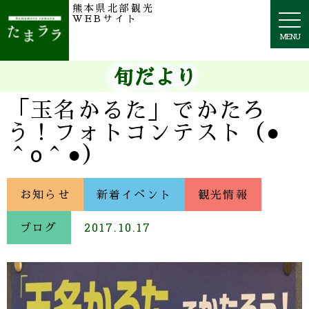
熊本県北部観光
togg
WEBサイト
navi
MENU
旬だより
「玉名かるた」でかたろ
う！フォトコンテスト（●
＾o＾●）
お知らせ
新着イベント
観光情報
ブログ
2017.10.17