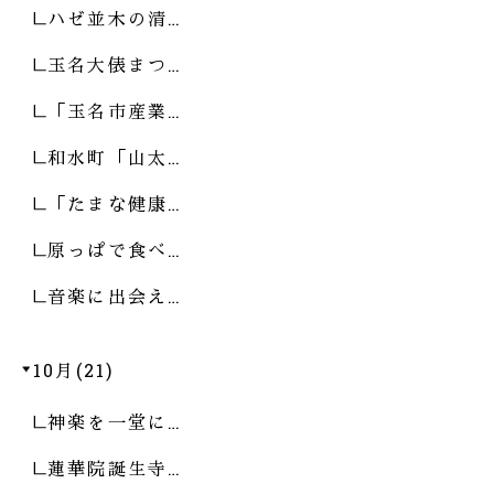
ハゼ並木の清…
玉名大俵まつ…
「玉名市産業…
和水町「山太…
「たまな健康…
原っぱで食べ…
音楽に出会え…
10月(21)
神楽を一堂に…
蓮華院誕生寺…