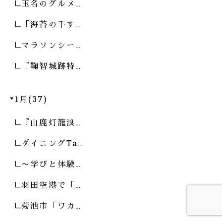
玉名のグルメ…
「海苔の手す…
マラソンシー…
『鞠智城跡特…
1月(37)
『山鹿灯籠浪…
ダイニングTa…
〜学びと体験…
羽田空港で「…
菊池市「ワカ…