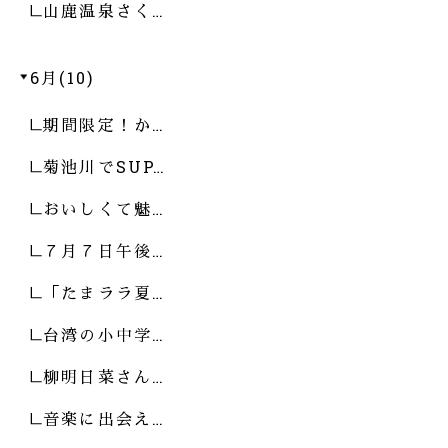
山鹿温泉さく…
6月(10)
期間限定！か…
菊池川でSUP…
おいしくて魅…
７月７日午後…
「たまララ夏…
台湾の小中学…
柳明日菜さん…
音楽に出会え…