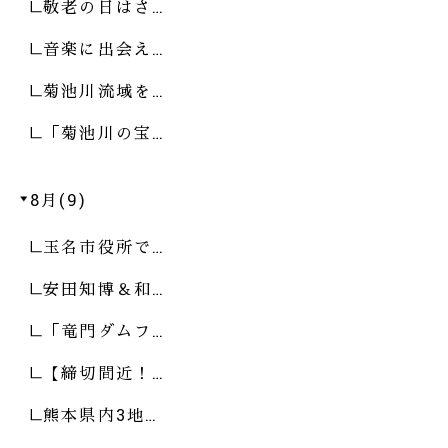
敬老の日はさ…
音楽に出会え…
菊池川流域を…
「菊池川の宝…
8月(9)
玉名市役所で…
安田知博＆和…
「竜門ダムフ…
【締切間近！…
熊本県内3地…