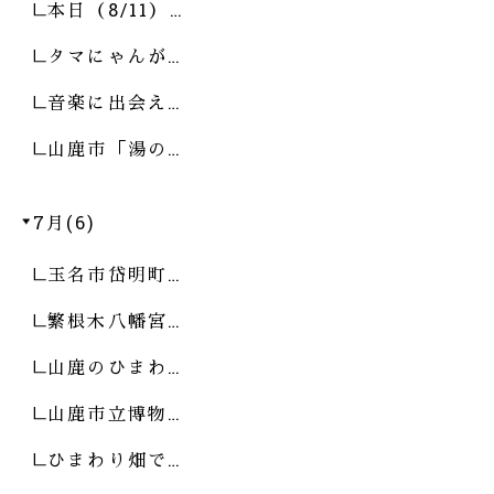
本日（8/11）…
タマにゃんが…
音楽に出会え…
山鹿市「湯の…
7月(6)
玉名市岱明町…
繁根木八幡宮…
山鹿のひまわ…
山鹿市立博物…
ひまわり畑で…