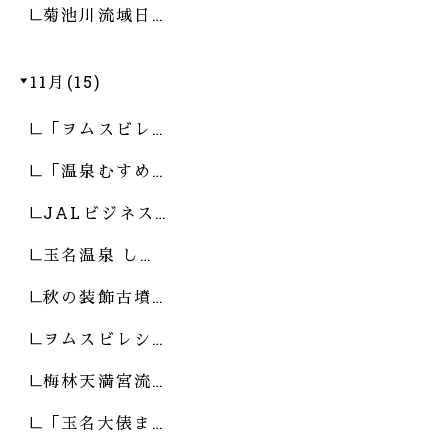
菊池川流域日…
11月(15)
「ヲムスビレ…
「温泉むすめ…
JALビジネス…
玉名温泉 し…
秋の装飾古墳…
ヲムスビレシ…
梅林天満宮流…
「玉名大俵ま…