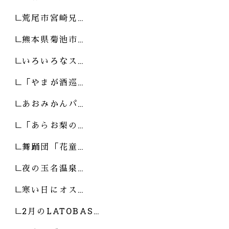
荒尾市宮崎兄…
熊本県菊池市…
いろいろなス…
「やまが酒巡…
あおみかんパ…
「あらお梨の…
舞踊団「花童…
夜の玉名温泉…
寒い日にオス…
2月のLATOBAS…