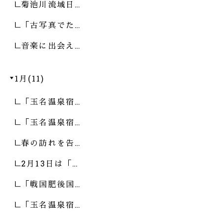
菊池川流域日…
「古写真でた…
音楽に出会え…
1月(11)
「玉名温泉宿…
「玉名温泉宿…
春の訪れを告…
2月13日は「…
「戦国肥後国…
「玉名温泉宿…