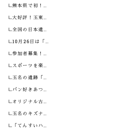
熊本県で初！…
大好評！玉東…
全国の日本遺…
10月26日は「…
参加者募集！…
スポーツを楽…
玉名の遺跡「…
パン好きあつ…
オリジナル古…
玉名のキズナ…
「てんすいハ…