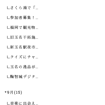
さくら湯で「…
参加者募集！…
福岡で観光物…
旧玉名干拓施…
新玉名駅夜市…
クイズにチャ…
玉名の逸品が…
鞠智城デジタ…
9月(15)
音楽に出会え…