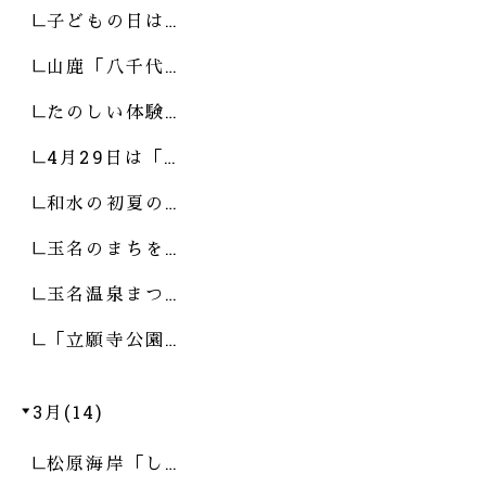
子どもの日は…
山鹿「八千代…
たのしい体験…
4月29日は「…
和水の初夏の…
玉名のまちを…
玉名温泉まつ…
「立願寺公園…
3月(14)
松原海岸「し…