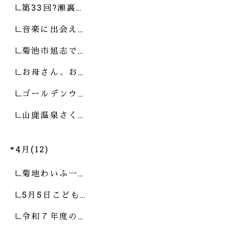
第33回?瀬裏…
音楽に出会え…
菊池市旭志で…
お母さん、お…
ゴールデンウ…
山鹿温泉さく…
4月(12)
菊地わいふ一…
5月5日こども…
令和７年度の…