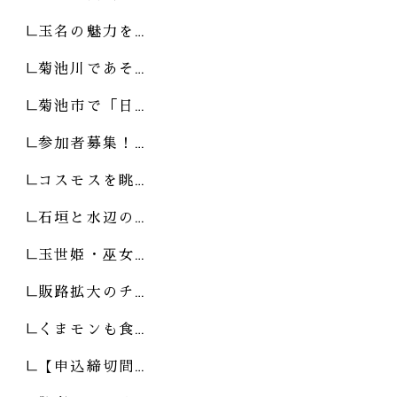
玉名の魅力を…
菊池川であそ…
菊池市で「日…
参加者募集！…
コスモスを眺…
石垣と水辺の…
玉世姫・巫女…
販路拡大のチ…
くまモンも食…
【申込締切間…