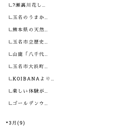
?瀬裏川花し…
玉名のうまか…
熊本県の天然…
玉名市立歴史…
山鹿「八千代…
玉名市大浜町…
KOIBANAより…
楽しい体験が…
ゴールデンウ…
3月(9)