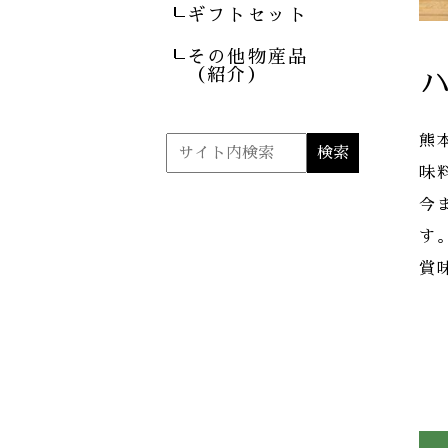
ギフトセット
その他物産品
ハ
（紹介）
熊
味
今
す
賞