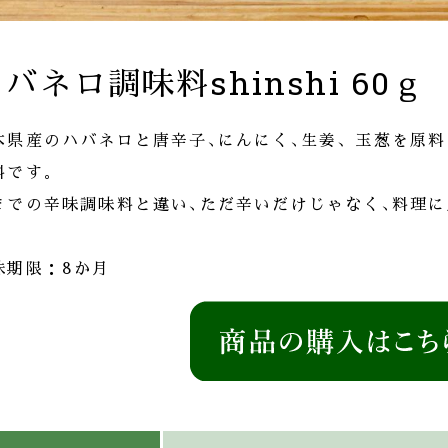
バネロ調味料shinshi 60ｇ
本県産のハバネロと唐辛子､にんにく､生姜、玉葱を原料
料です｡
までの辛味調味料と違い､ただ辛いだけじゃなく､料理
。
味期限：8か月