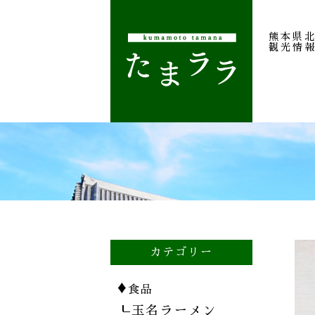
熊本県
観光情
カテゴリー
♦
食品
玉名ラーメン