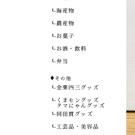
海産物
農産物
お菓子
お酒・飲料
弁当
♦
その他
金栗四三グッズ
くまモングッズ
タマにゃんグッズ
同田貫グッズ
工芸品・美容品