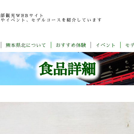
北部観光
WEBサイト
報やイベント、モデルコースを紹介しています
熊本県北について
おすすめ体験
イベント
モ
玉
旬
モ
特
春
夏
秋
冬
名
だ
デ
産
食品詳細
の
よ
ル
品
魅
り
コ
紹
力
ー
介
ス
一
覧