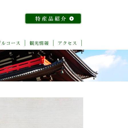
デルコース
観光情報
アクセス
「今
ま
菊
自
歴
温
体
宿
飲
物
特
昔
る
池
然・
史・
泉
験・
泊
食
産
産
『水
ご
川
景
文
レ
施
店
館
品
稲』
と
流
観
化
ジ
設
紹
物
玉
域
ャ
介
語」
名
「足
ー
探
「感
湯」
訪
幸」
め
コ
よ
ぐ
ー
く
り
ス
ば
り
コ