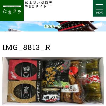
熊本県北部観光
togg
WEBサイト
navi
MENU
IMG_8813_R